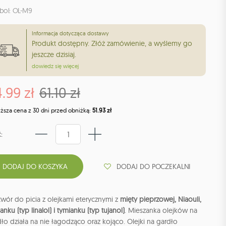
bol: OL-M9
Informacja dotycząca dostawy
Produkt dostępny. Złóż zamówienie, a wyślemy go
jeszcze dzisiaj.
dowiedz się więcej
.99 zł
61.10 zł
iższa cena z 30 dni przed obniżką:
51.93 zł
:
DODAJ DO POCZEKALNI
wór do picia z olejkami eterycznymi z
mięty pieprzowej, Niaouli,
anku (typ linalol) i tymianku (typ tujanol)
. Mieszanka olejków na
ło działa na nie łagodząco oraz kojąco. Olejki na gardło