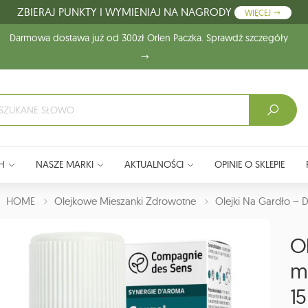
ZBIERAJ PUNKTY I WYMIENIAJ NA NAGRODY
WIĘCEJ
Darmowa dostawa już od 300zł Orlen Paczka. Sprawdź szczegóły
H
NASZE MARKI
AKTUALNOŚCI
OPINIE O SKLEPIE
J:
HOME
Olejkowe Mieszanki Zdrowotne
Olejki Na Gardło – 
Ol
m
1