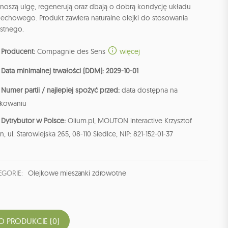
ynoszą ulgę, regenerują oraz dbają o dobrą kondycję układu
echowego. Produkt zawiera naturalne olejki do stosowania
stnego.
Producent:
Compagnie des Sens
więcej
Data minimalnej trwałości (DDM): 2029-10-01
Numer partii / najlepiej spożyć przed:
data dostępna na
kowaniu
Dytrybutor w Polsce:
Olium.pl, MOUTON interactive Krzysztof
n, ul. Starowiejska 265, 08-110 Siedlce, NIP: 821-152-01-37
EGORIE:
Olejkowe mieszanki zdrowotne
O PRODUKCIE (0)