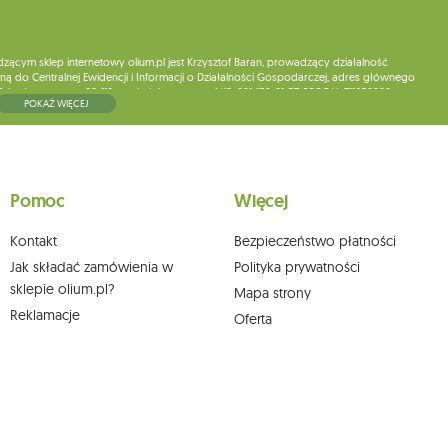
ym sklep internetowy olium.pl jest Krzysztof Baran, prowadzący działalność
ą do Centralnej Ewidencji i Informacji o Działalności Gospodarczej, adres głównego
5, kod pocztowy: 08-110, posiadający numer NIP: 821-152-01-37, REGON: 711650928 .
POKAŻ WIĘCEJ
ne do chwili rezygnacji z subskrypcji.
wych, ich sprostowania, usunięcia, ograniczenia przetwarzania, wniesienia sprzeciwu
skargi do organu nadzorczego oraz cofnięcia zgody w dowolnym momencie bez
a podstawie zgody przed jej cofnięciem. W tym celu możesz kontaktować się z
Pomoc
Więcej
 pisemnie na adres siedziby.
Kontakt
Bezpieczeństwo płatności
Jak składać zamówienia w
Polityka prywatności
sklepie olium.pl?
Mapa strony
Reklamacje
Oferta