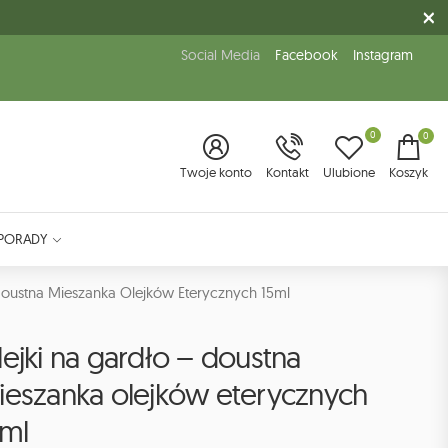
Social Media
Facebook
Instagram
0
0
Twoje konto
Kontakt
Ulubione
Koszyk
PORADY
Doustna Mieszanka Olejków Eterycznych 15ml
ejki na gardło – doustna
ieszanka olejków eterycznych
5ml