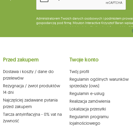
Administratorem Twoich danych osobowych i podmiotem prowadząc
gospodarczą pod firmą: Mouton Interactive Krzysztof Baran wpisan
miejsca wykonywania działalności w Siedlcach, ul. Starowiejska 26
Dane będą przetwarzane w celu wysyłki newslettera i przechowywa
Przysługuje Ci prawo do żądania dostępu do swoich danych osobo
wobec przetwarzania swoich danych oraz prawo do wniesienia 
wpływu na zgodność z prawem przetwarzania, którego dokonano n
Przed zakupem
Twoje konto
działem obsługi klienta Mouton Interactive pod adresem e-mail lub
Więcej informacji:
www.mouton.pl/ODO
Dostawa i koszty / dane do
Twój profil
przelewów
Regulamin ogólnych warunków
Rezygnacja / zwrot produktów
sprzedaży (ows)
14 dni
Regulamin e-usług
Najczęściej zadawane pytania
Realizacja zamówienia
przed zakupem
Lokalizacja przesyłki
Tarcza antyinflacyjna - 0% vat na
Regulamin programu
żywność
lojalnościowego