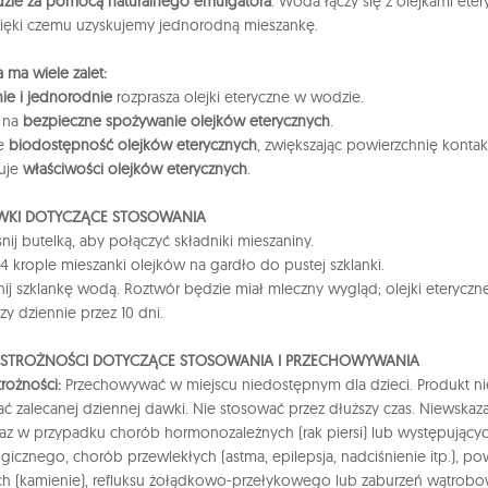
dzie za pomocą naturalnego emulgatora
. Woda łączy się z olejkami e
zięki czemu uzyskujemy jednorodną mieszankę.
 ma wiele zalet:
ie i jednorodnie
rozprasza olejki eteryczne w wodzie.
a na
bezpieczne spożywanie olejków eterycznych
.
je
biodostępność olejków eterycznych
, zwiększając powierzchnię konta
uje
właściwości olejków eterycznych
.
KI DOTYCZĄCE STOSOWANIA
nij butelką, aby połączyć składniki mieszaniny.
4 krople mieszanki olejków na gardło do pustej szklanki.
nij szklankę wodą. Roztwór będzie miał mleczny wygląd; olejki eterycz
razy dziennie przez 10 dni.
OSTROŻNOŚCI DOTYCZĄCE STOSOWANIA I PRZECHOWYWANIA
trożności:
Przechowywać w miejscu niedostępnym dla dzieci. Produkt nie 
ać zalecanej dziennej dawki. Nie stosować przez dłuższy czas. Niewskazany
oraz w przypadku chorób hormonozależnych (rak piersi) lub występujący
gicznego, chorób przewlekłych (astma, epilepsja, nadciśnienie itp.), p
h (kamienie), refluksu żołądkowo-przełykowego lub zaburzeń wątrobowo