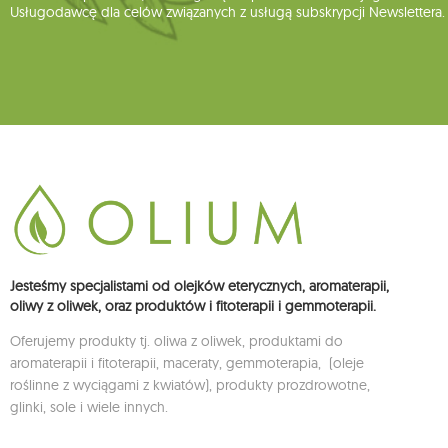
Usługodawcę dla celów związanych z usługą subskrypcji Newslettera.
Jesteśmy specjalistami od olejków eterycznych, aromaterapii,
oliwy z oliwek, oraz produktów i fitoterapii i gemmoterapii.
Oferujemy produkty tj. oliwa z oliwek, produktami do
aromaterapii i fitoterapii, maceraty, gemmoterapia, (oleje
roślinne z wyciągami z kwiatów), produkty prozdrowotne,
glinki, sole i wiele innych.