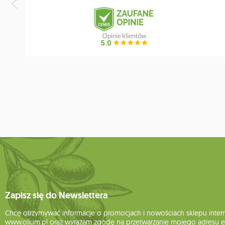
Zapisz się do Newslettera
Chcę otrzymywać informacje o promocjach i nowościach sklepu inte
www.olium.pl oraz wyrażam zgodę na przetwarzanie mojego adresu e-