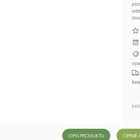
prz
odd
dou
opa
Bara
KAT
OPIS PRODUKTU
OPINIE 