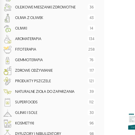
36
OLEJKOWE MIESZANKI ZDROWOTNE
43
OLIWA Z OLIWEK
14
OLIWKI
134
AROMATERAPIA
258
FITOTERAPIA
76
GEMMOTERAPIA
117
ZDROWE ODŻYWIANIE
121
PRODUKTY PSZCZELE
39
NATURALNE ZIOŁA DO ZAPARZANIA
112
SUPERFOODS
30
GLINKI I SOLE
96
KOSMETYKI
98
DYFUZORY I NEBULIZATORY