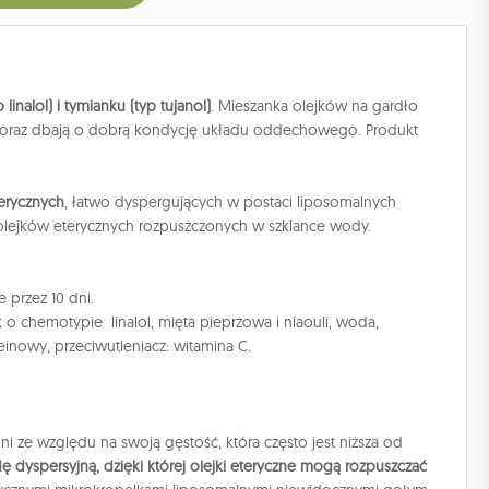
linalol) i tymianku (typ tujanol)
. Mieszanka olejków na gardło
ują oraz dbają o dobrą kondycję układu oddechowego. Produkt
erycznych
, łatwo dyspergujących w postaci liposomalnych
lejków eterycznych rozpuszczonych w szklance wody.
 przez 10 dni.
k o chemotypie linalol, mięta pieprzowa i niaouli, woda,
leinowy, przeciwutleniacz: witamina C.
ni ze względu na swoją gęstość, która często jest niższa od
 dyspersyjną, dzięki której olejki eteryczne mogą rozpuszczać