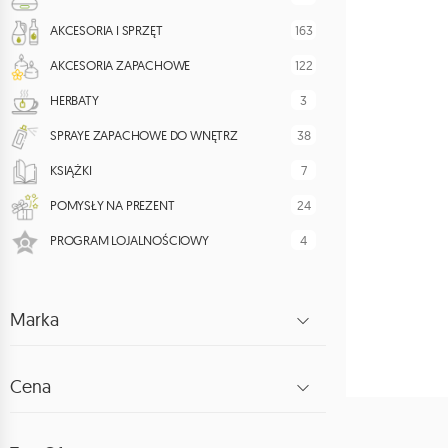
163
AKCESORIA I SPRZĘT
122
AKCESORIA ZAPACHOWE
3
HERBATY
38
SPRAYE ZAPACHOWE DO WNĘTRZ
7
KSIĄŻKI
24
POMYSŁY NA PREZENT
4
PROGRAM LOJALNOŚCIOWY
Marka
Cena