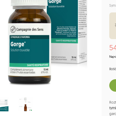
Sym
54
Najn
Ilość
Rozt
tymi
gard