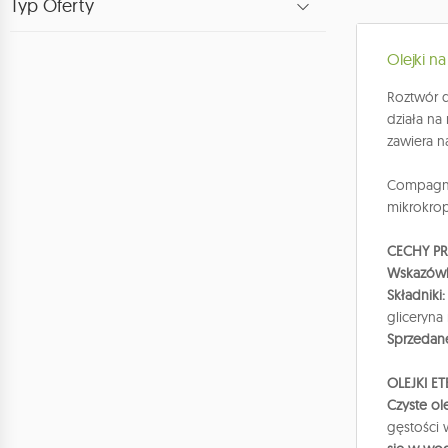
Typ Oferty
Olejki n
Roztwór d
działa na
zawiera n
Compagni
mikrokro
CECHY P
Wskazówk
Składniki
gliceryna
Sprzedan
OLEJKI E
Czyste ol
gęstości