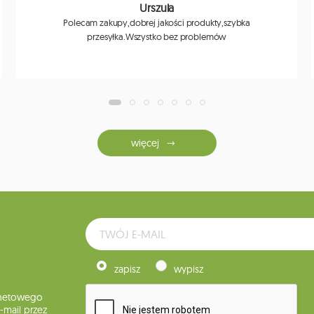
Urszula
Polecam zakupy,dobrej jakości produkty,szybka
przesyłka.Wszystko bez problemów
więcej
zapisz
wypisz
rnetowego
mail przez