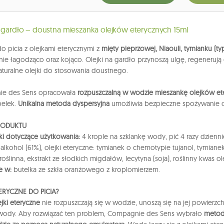
a gardło – doustna mieszanka olejków eterycznych 15ml
o picia z olejkami eterycznymi z
mięty pieprzowej, Niaouli, tymianku (typ 
 nie łagodząco oraz kojąco. Olejki na gardło przynoszą ulgę, regener
aturalne olejki do stosowania doustnego.
e des Sens opracowała
rozpuszczalną w wodzie mieszankę olejków et
pelek.
Unikalna metoda dyspersyjna
umożliwia bezpieczne spożywanie o
RODUKTU
i dotyczące użytkowania:
4 krople na szklankę wody, pić 4 razy dziennie
:
alkohol (61%), olejki eteryczne: tymianek o chemotypie tujanol, tymiane
 roślinna, ekstrakt ze słodkich migdałów, lecytyna (soja), roślinny kwas o
e w:
butelka ze szkła oranżowego z kroplomierzem.
TERYCZNE DO PICIA?
ejki eteryczne
nie rozpuszczają się w wodzie, unoszą się na jej powierzch
 wody. Aby rozwiązać ten problem, Compagnie des Sens wybrało
metodę