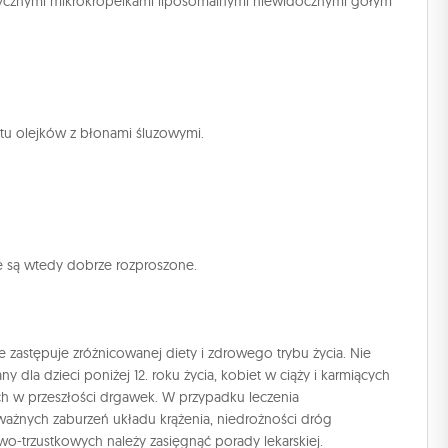
terycznymi mikrokropelkami liposomalnymi niewidocznymi gołym
ktu olejków z błonami śluzowymi.
ne są wtedy dobrze rozproszone.
zastępuje zróżnicowanej diety i zdrowego trybu życia. Nie
 dla dzieci poniżej 12. roku życia, kobiet w ciąży i karmiących
ch w przeszłości drgawek. W przypadku leczenia
oważnych zaburzeń układu krążenia, niedrożności dróg
-trzustkowych należy zasięgnąć porady lekarskiej.