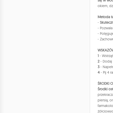
się w wo
okiem, d
Metoda ta
-
Skuteczn
- Pozwal
- Potęgu
- Zachow
WSKAZÓW
1
- Wstrząś
2
- Dodaj 
3
- Napeł
4
- Pij 4 
ŚRODKI 
Środki os
przekracz
piersią, 
farmakolo
żółciowyc