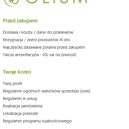
ich sprostowania, usunięcia, ograniczenia przetwarzania, wniesienia
sprzeciwu wobec przetwarzania swoich danych oraz prawo do
wniesienia skargi do organu nadzorczego oraz cofnięcia zgody w
dowolnym momencie bez wpływu na zgodność z prawem przetwarzania,
Przed zakupem
którego dokonano na podstawie zgody przed jej cofnięciem. W tym celu
możesz kontaktować się z działem obsługi klienta Mouton Interactive pod
adresem e-mail lub pisemnie na adres siedziby.
Dostawa i koszty / dane do przelewów
Więcej informacji:
www.mouton.pl/ODO
Rezygnacja / zwrot produktów 14 dni
Najczęściej zadawane pytania przed zakupem
Tarcza antyinflacyjna - 0% vat na żywność
Twoje konto
Twój profil
Regulamin ogólnych warunków sprzedaży (ows)
Regulamin e-usług
Realizacja zamówienia
Lokalizacja przesyłki
Regulamin programu lojalnościowego