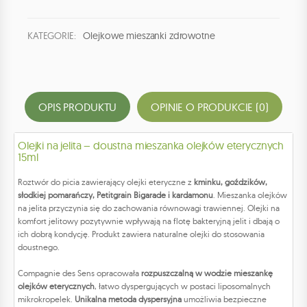
KATEGORIE:
Olejkowe mieszanki zdrowotne
OPIS PRODUKTU
OPINIE O PRODUKCIE (0)
Olejki na jelita – doustna mieszanka olejków eterycznych
15ml
Roztwór do picia zawierający olejki eteryczne z
kminku, goździków,
słodkiej pomarańczy, Petitgrain Bigarade i kardamonu
. Mieszanka olejków
na jelita przyczynia się do zachowania równowagi trawiennej. Olejki na
komfort jelitowy pozytywnie wpływają na flotę bakteryjną jelit i dbają o
ich dobrą kondycję. Produkt zawiera naturalne olejki do stosowania
doustnego.
Compagnie des Sens opracowała
rozpuszczalną w wodzie mieszankę
olejków eterycznych
, łatwo dyspergujących w postaci liposomalnych
mikrokropelek.
Unikalna metoda dyspersyjna
umożliwia bezpieczne