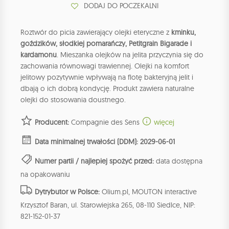
DODAJ DO POCZEKALNI
Roztwór do picia zawierający olejki eteryczne z
kminku,
goździków, słodkiej pomarańczy, Petitgrain Bigarade i
kardamonu
. Mieszanka olejków na jelita przyczynia się do
zachowania równowagi trawiennej. Olejki na komfort
jelitowy pozytywnie wpływają na flotę bakteryjną jelit i
dbają o ich dobrą kondycję. Produkt zawiera naturalne
olejki do stosowania doustnego.
Producent:
Compagnie des Sens
więcej
Data minimalnej trwałości (DDM): 2029-06-01
Numer partii / najlepiej spożyć przed:
data dostępna
na opakowaniu
Dytrybutor w Polsce:
Olium.pl, MOUTON interactive
Krzysztof Baran, ul. Starowiejska 265, 08-110 Siedlce, NIP:
821-152-01-37