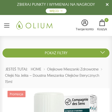
ZBIERAJ PUNKTY I WYMIENIAJ NA NAGRODY
WIĘCEJ
0
Menu
Twoje konto
Koszyk
POKAŻ FILTRY
JESTEŚ TUTAJ:
HOME
Olejkowe Mieszanki Zdrowotne
Olejki Na Jelita – Doustna Mieszanka Olejków Eterycznych
15ml
Promocja