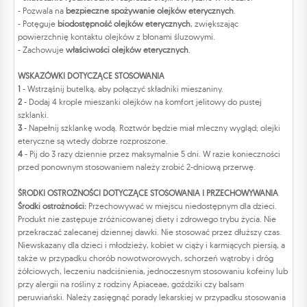
- Pozwala na
bezpieczne spożywanie olejków eterycznych
.
- Potęguje
biodostępność olejków eterycznych
, zwiększając
powierzchnię kontaktu olejków z błonami śluzowymi.
- Zachowuje
właściwości olejków eterycznych
.
WSKAZÓWKI DOTYCZĄCE STOSOWANIA
1
- Wstrząśnij butelką, aby połączyć składniki mieszaniny.
2
- Dodaj 4 krople mieszanki olejków na komfort jelitowy do pustej
szklanki.
3
- Napełnij szklankę wodą. Roztwór będzie miał mleczny wygląd; olejki
eteryczne są wtedy dobrze rozproszone.
4
- Pij do 3 razy dziennie przez maksymalnie 5 dni. W razie konieczności
przed ponownym stosowaniem należy zrobić 2-dniową przerwę.
ŚRODKI OSTROŻNOŚCI DOTYCZĄCE STOSOWANIA I PRZECHOWYWANIA
Środki ostrożności:
Przechowywać w miejscu niedostępnym dla dzieci.
Produkt nie zastępuje zróżnicowanej diety i zdrowego trybu życia. Nie
przekraczać zalecanej dziennej dawki. Nie stosować przez dłuższy czas.
Niewskazany dla dzieci i młodzieży, kobiet w ciąży i karmiących piersią, a
także w przypadku chorób nowotworowych, schorzeń wątroby i dróg
żółciowych, leczeniu nadciśnienia, jednoczesnym stosowaniu kofeiny lub
przy alergii na rośliny z rodziny Apiaceae, goździki czy balsam
peruwiański. Należy zasięgnąć porady lekarskiej w przypadku stosowania