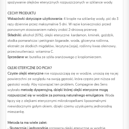
spożywanie olejków eterycznych rozpuszczonych w szklance wody.
CECHY PRODUKTU
Wskazówki dotyczące użytkowania:
4 krople na szklankę wody, pić do 3
razy dziennie przez maksymalnie 5 dni. W razie konieczności przed
ponownym stosowaniem należy zrobić 2-dniową przerwę.
Składniki:
alkohol (61%), olejki eteryczne: kardamon, kminek, goździk,
słodka pomarańcza i petitgrain bigarade, woda, gliceryna roślinna,
ekstrakt ze słodkich migdałów, lecytyna (soja), roślinny kwas oleinowy,
przeciwutleniacz: witamina C.
Sprzedane w:
butelka ze szkła oranżowego z kroplomierzem.
OLEJKI ETERYCZNE DO PICIA?
Czyste olejki eteryczne
nie rozpuszczają się w wodzie, unoszą się na jej
powierzchni ze względu na swoją gęstość, która często jest niższa od
gęstości wody. Aby rozwiązać ten problem, Compagnie des Sens
wybrało
metodę dyspersyjną, dzięki której olejki eteryczne mogą
rozpuszczać się w wodzie za pomocą naturalnego emulgatora
. Woda
łączy się z olejkami eterycznymi mikrokropelkami liposomalnymi
niewidocznymi gołym okiem, dzięki czemu uzyskujemy jednorodną
mieszankę.
Metoda ta ma wiele zalet:
-
Skutecznie i jednorodnie
rozprasza olejki eteryczne w wodzie.