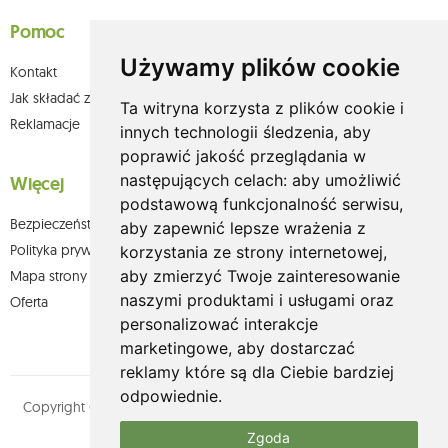
Pomoc
Używamy plików cookie
Kontakt
Jak składać zamówienia w sklepie olium.pl?
Ta witryna korzysta z plików cookie i
Reklamacje
innych technologii śledzenia, aby
poprawić jakość przeglądania w
następujących celach:
aby umożliwić
Więcej
podstawową funkcjonalność serwisu
,
Bezpieczeństwo płatności
aby zapewnić lepsze wrażenia z
Polityka prywatności
korzystania ze strony internetowej
,
aby zmierzyć Twoje zainteresowanie
Mapa strony
naszymi produktami i usługami oraz
Oferta
personalizować interakcje
marketingowe
,
aby dostarczać
reklamy które są dla Ciebie bardziej
odpowiednie
.
Copyright © olium.pl. Wszystkie prawa zastrzeżone. Designed by
MOUTON interactive
Zgoda