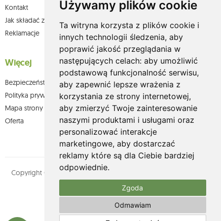
Używamy plików cookie
Kontakt
Jak składać zamówienia w sklepie olium.pl?
Ta witryna korzysta z plików cookie i
Reklamacje
innych technologii śledzenia, aby
poprawić jakość przeglądania w
następujących celach:
aby umożliwić
Więcej
podstawową funkcjonalność serwisu
,
Bezpieczeństwo płatności
aby zapewnić lepsze wrażenia z
Polityka prywatności
korzystania ze strony internetowej
,
aby zmierzyć Twoje zainteresowanie
Mapa strony
naszymi produktami i usługami oraz
Oferta
personalizować interakcje
marketingowe
,
aby dostarczać
reklamy które są dla Ciebie bardziej
odpowiednie
.
Copyright © olium.pl. Wszystkie prawa zastrzeżone. Designed by
MOUTON interactive
Zgoda
Zobacz nasz profil na:
Odmawiam