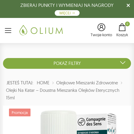
ZBIERAJ PUNKTY I WYMIENIAJ NA NAGRODY
WIĘCEJ
0
Menu
Twoje konto
Koszyk
POKAŻ FILTRY
JESTEŚ TUTAJ:
HOME
Olejkowe Mieszanki Zdrowotne
Olejki Na Katar – Doustna Mieszanka Olejków Eterycznych
15ml
Promocja