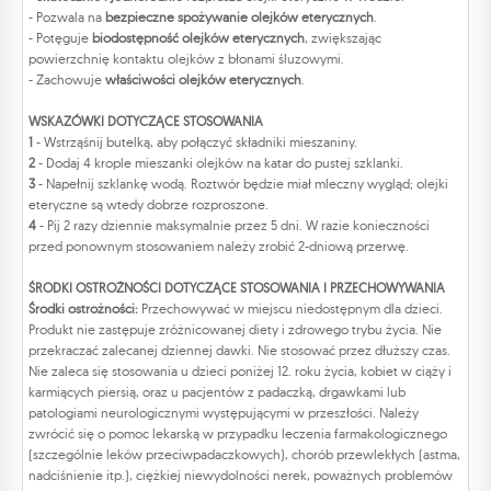
- Pozwala na
bezpieczne spożywanie olejków eterycznych
.
- Potęguje
biodostępność olejków eterycznych
, zwiększając
powierzchnię kontaktu olejków z błonami śluzowymi.
- Zachowuje
właściwości olejków eterycznych
.
WSKAZÓWKI DOTYCZĄCE STOSOWANIA
1
- Wstrząśnij butelką, aby połączyć składniki mieszaniny.
2
- Dodaj 4 krople mieszanki olejków na katar do pustej szklanki.
3
- Napełnij szklankę wodą. Roztwór będzie miał mleczny wygląd; olejki
eteryczne są wtedy dobrze rozproszone.
4
- Pij 2 razy dziennie maksymalnie przez 5 dni. W razie konieczności
przed ponownym stosowaniem należy zrobić 2-dniową przerwę.
ŚRODKI OSTROŻNOŚCI DOTYCZĄCE STOSOWANIA I PRZECHOWYWANIA
Środki ostrożności:
Przechowywać w miejscu niedostępnym dla dzieci.
Produkt nie zastępuje zróżnicowanej diety i zdrowego trybu życia. Nie
przekraczać zalecanej dziennej dawki. Nie stosować przez dłuższy czas.
Nie zaleca się stosowania u dzieci poniżej 12. roku życia, kobiet w ciąży i
karmiących piersią, oraz u pacjentów z padaczką, drgawkami lub
patologiami neurologicznymi występującymi w przeszłości. Należy
zwrócić się o pomoc lekarską w przypadku leczenia farmakologicznego
(szczególnie leków przeciwpadaczkowych), chorób przewlekłych (astma,
nadciśnienie itp.), ciężkiej niewydolności nerek, poważnych problemów