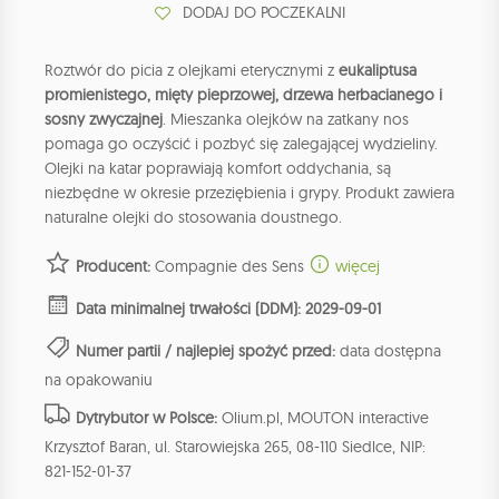
DODAJ DO POCZEKALNI
Roztwór do picia z olejkami eterycznymi z
eukaliptusa
promienistego, mięty pieprzowej, drzewa herbacianego i
sosny zwyczajnej
. Mieszanka olejków na zatkany nos
pomaga go oczyścić i pozbyć się zalegającej wydzieliny.
Olejki na katar poprawiają komfort oddychania, są
niezbędne w okresie przeziębienia i grypy. Produkt zawiera
naturalne olejki do stosowania doustnego.
Producent:
Compagnie des Sens
więcej
Data minimalnej trwałości (DDM): 2029-09-01
Numer partii / najlepiej spożyć przed:
data dostępna
na opakowaniu
Dytrybutor w Polsce:
Olium.pl, MOUTON interactive
Krzysztof Baran, ul. Starowiejska 265, 08-110 Siedlce, NIP:
821-152-01-37