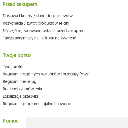
Przed zakupem
którego dokonano na podstawie zgody przed jej cofnięciem. W tym celu
możesz kontaktować się z działem obsługi klienta Mouton Interactive pod
adresem e-mail lub pisemnie na adres siedziby.
Dostawa i koszty / dane do przelewów
Więcej informacji:
www.mouton.pl/ODO
Rezygnacja / zwrot produktów 14 dni
Najczęściej zadawane pytania przed zakupem
Tarcza antyinflacyjna - 0% vat na żywność
Twoje konto
Twój profil
Regulamin ogólnych warunków sprzedaży (ows)
Regulamin e-usług
Realizacja zamówienia
Lokalizacja przesyłki
Regulamin programu lojalnościowego
Pomoc