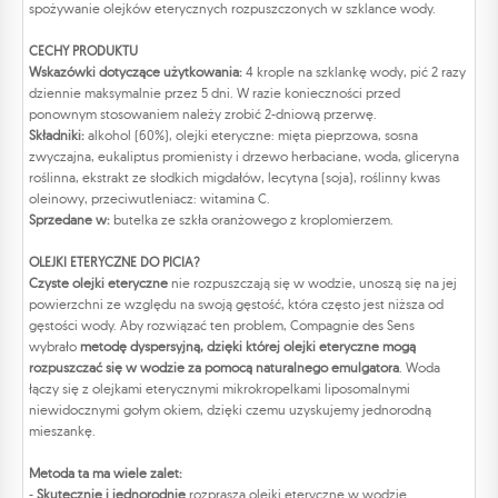
spożywanie olejków eterycznych rozpuszczonych w szklance wody.
CECHY PRODUKTU
Wskazówki dotyczące użytkowania:
4 krople na szklankę wody, pić 2 razy
dziennie maksymalnie przez 5 dni. W razie konieczności przed
ponownym stosowaniem należy zrobić 2-dniową przerwę.
Składniki:
alkohol (60%), olejki eteryczne: mięta pieprzowa, sosna
zwyczajna, eukaliptus promienisty i drzewo herbaciane, woda, gliceryna
roślinna, ekstrakt ze słodkich migdałów, lecytyna (soja), roślinny kwas
oleinowy, przeciwutleniacz: witamina C.
Sprzedane w:
butelka ze szkła oranżowego z kroplomierzem.
OLEJKI ETERYCZNE DO PICIA?
Czyste olejki eteryczne
nie rozpuszczają się w wodzie, unoszą się na jej
powierzchni ze względu na swoją gęstość, która często jest niższa od
gęstości wody. Aby rozwiązać ten problem, Compagnie des Sens
wybrało
metodę dyspersyjną, dzięki której olejki eteryczne mogą
rozpuszczać się w wodzie za pomocą naturalnego emulgatora
. Woda
łączy się z olejkami eterycznymi mikrokropelkami liposomalnymi
niewidocznymi gołym okiem, dzięki czemu uzyskujemy jednorodną
mieszankę.
Metoda ta ma wiele zalet:
-
Skutecznie i jednorodnie
rozprasza olejki eteryczne w wodzie.