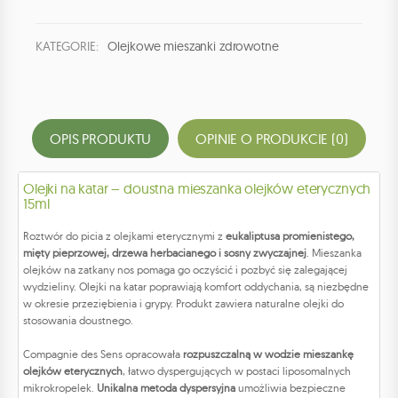
KATEGORIE:
Olejkowe mieszanki zdrowotne
OPIS PRODUKTU
OPINIE O PRODUKCIE (0)
Olejki na katar – doustna mieszanka olejków eterycznych
15ml
Roztwór do picia z olejkami eterycznymi z
eukaliptusa promienistego,
mięty pieprzowej, drzewa herbacianego i sosny zwyczajnej
. Mieszanka
olejków na zatkany nos pomaga go oczyścić i pozbyć się zalegającej
wydzieliny. Olejki na katar poprawiają komfort oddychania, są niezbędne
w okresie przeziębienia i grypy. Produkt zawiera naturalne olejki do
stosowania doustnego.
Compagnie des Sens opracowała
rozpuszczalną w wodzie mieszankę
olejków eterycznych
, łatwo dyspergujących w postaci liposomalnych
mikrokropelek.
Unikalna metoda dyspersyjna
umożliwia bezpieczne