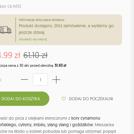
bol: OL-M33
Informacja dotycząca dostawy
Produkt dostępny. Złóż zamówienie, a wyślemy go
jeszcze dzisiaj.
dowiedz się więcej
.99 zł
61.10 zł
iższa cena z 30 dni przed obniżką:
51.93 zł
:
DODAJ DO POCZEKALNI
wór do picia z olejkami eterycznymi z
kory cynamonu
ońskiego, cytryny, imbiru, ylang ylang i goździków
. Mieszanka
jków na libido u kobiet pobudza lub pomaga utrzymać popęd