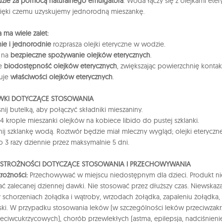
dzie za pomocą naturalnego emulgatora
. Woda łączy się z olejkami e
zięki czemu uzyskujemy jednorodną mieszankę.
 ma wiele zalet:
ie i jednorodnie
rozprasza olejki eteryczne w wodzie.
a na
bezpieczne spożywanie olejków eterycznych
.
je
biodostępność olejków eterycznych
, zwiększając powierzchnię konta
uje
właściwości olejków eterycznych
.
KI DOTYCZĄCE STOSOWANIA
nij butelką, aby połączyć składniki mieszaniny.
4 krople mieszanki olejków na kobiece libido do pustej szklanki.
nij szklankę wodą. Roztwór będzie miał mleczny wygląd; olejki eterycz
do 3 razy dziennie przez maksymalnie 5 dni.
OSTROŻNOŚCI DOTYCZĄCE STOSOWANIA I PRZECHOWYWANIA
trożności:
Przechowywać w miejscu niedostępnym dla dzieci. Produkt nie 
ać zalecanej dziennej dawki. Nie stosować przez dłuższy czas. Niewskazany
y schorzeniach żołądka i wątroby, wrzodach żołądka, zapaleniu żołądka,
ki. W przypadku stosowania leków (w szczególności leków przeciwzak
eciwcukrzycowych), chorób przewlekłych (astma, epilepsja, nadciśnienie 