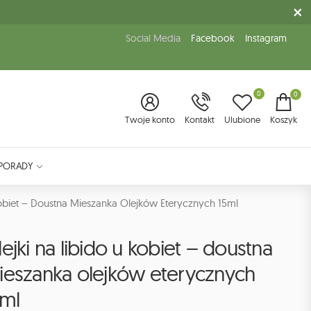
Social Media
Facebook
Instagram
0
0
Twoje konto
Kontakt
Ulubione
Koszyk
PORADY
Kobiet – Doustna Mieszanka Olejków Eterycznych 15ml
ejki na libido u kobiet – doustna
ieszanka olejków eterycznych
5ml