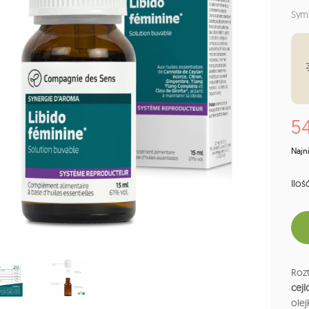
Sym
54
Najn
Ilość
Rozt
cejl
ole