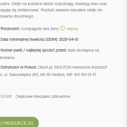
ualny. Olejki na kobiece libido rozluźniają, niwelują stres oraz
gają się zrelaksować. Produkt zawiera naturalne olejki do
sowania doustnego.
Producent:
Compagnie des Sens
więcej
Data minimalnej trwałości (DDM): 2029-04-01
Numer partii / najlepiej spożyć przed:
data dostępna na
kowaniu
Dytrybutor w Polsce:
Olium.pl, MOUTON interactive Krzysztof
n, ul. Starowiejska 265, 08-110 Siedlce, NIP: 821-152-01-37
EGORIE:
Olejkowe mieszanki zdrowotne
O PRODUKCIE (0)