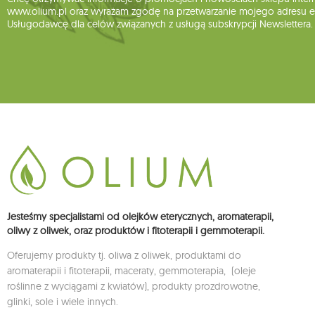
www.olium.pl oraz wyrażam zgodę na przetwarzanie mojego adresu e-
Usługodawcę dla celów związanych z usługą subskrypcji Newslettera.
Jesteśmy specjalistami od olejków eterycznych, aromaterapii,
oliwy z oliwek, oraz produktów i fitoterapii i gemmoterapii.
Oferujemy produkty tj. oliwa z oliwek, produktami do
aromaterapii i fitoterapii, maceraty, gemmoterapia, (oleje
roślinne z wyciągami z kwiatów), produkty prozdrowotne,
glinki, sole i wiele innych.