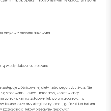
terycznymi mikrokropelkami liposomalnymi niewidocznymi gołym
ktu olejków z błonami śluzowymi.
ne są wtedy dobrze rozproszone.
zastępuje zróżnicowanej diety i zdrowego trybu życia. Nie
się stosowania u dzieci i młodzieży, kobiet w ciąży i
eniu żołądka, kamicy żółciowej lub po występujących w
ewskazane także przy alergii na cynamon, goździki lub balsam
(w szczególności leków przeciwzakrzepowych,