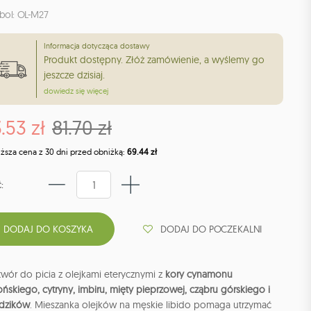
bol: OL-M27
Informacja dotycząca dostawy
Produkt dostępny. Złóż zamówienie, a wyślemy go
jeszcze dzisiaj.
dowiedz się więcej
.53 zł
81.70 zł
iższa cena z 30 dni przed obniżką:
69.44 zł
:
DODAJ DO POCZEKALNI
wór do picia z olejkami eterycznymi z
kory cynamonu
ońskiego, cytryny, imbiru, mięty pieprzowej, cząbru górskiego i
dzików
. Mieszanka olejków na męskie libido pomaga utrzymać