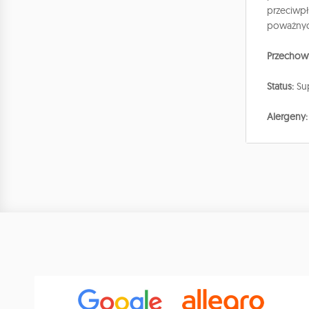
przeciwpł
poważnych
Przechowy
Status:
Sup
Alergeny