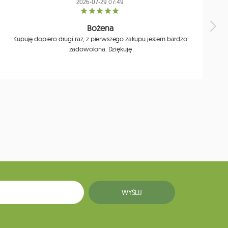
2026-07-29 07:49
Bożena
Kupuję dopiero drugi raz, z pierwszego zakupu jestem bardzo
zadowolona. Dziękuję
j
WYŚLIJ