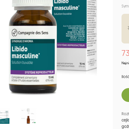
Sym
73
Najn
Ilość
Rozt
cejl
goź