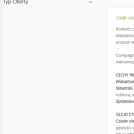
Typ Oferty
Olejki n
Roztwór d
Mieszanka
uczucie s
Compagni
mikrokro
CECHY P
Wskazówk
Składniki
roślinna,
Sprzedan
OLEJKI E
Czyste ol
gęstości