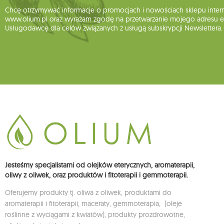
Chcę otrzymywać informacje o promocjach i nowościach sklepu inte
www.olium.pl oraz wyrażam zgodę na przetwarzanie mojego adresu e-
Usługodawcę dla celów związanych z usługą subskrypcji Newslettera.
Jesteśmy specjalistami od olejków eterycznych, aromaterapii,
oliwy z oliwek, oraz produktów i fitoterapii i gemmoterapii.
Oferujemy produkty tj. oliwa z oliwek, produktami do
aromaterapii i fitoterapii, maceraty, gemmoterapia, (oleje
roślinne z wyciągami z kwiatów), produkty prozdrowotne,