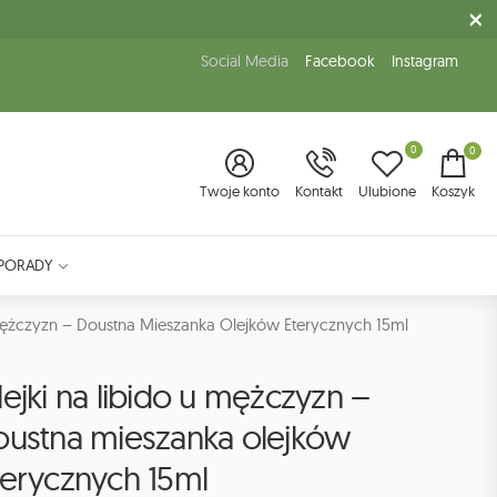
Social Media
Facebook
Instagram
0
0
Twoje konto
Kontakt
Ulubione
Koszyk
PORADY
Mężczyzn – Doustna Mieszanka Olejków Eterycznych 15ml
ejki na libido u mężczyzn –
oustna mieszanka olejków
terycznych 15ml