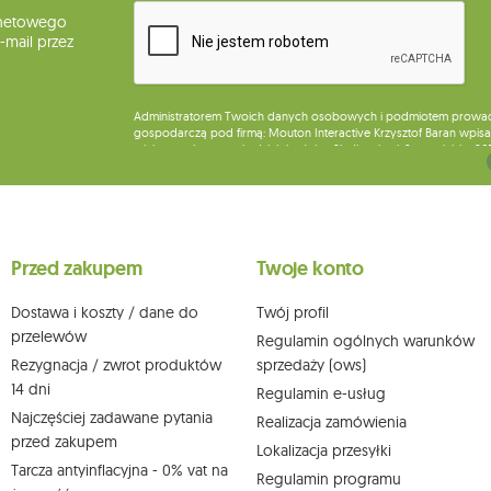
rnetowego
mail przez
Administratorem Twoich danych osobowych i podmiotem prowadząc
gospodarczą pod firmą: Mouton Interactive Krzysztof Baran wpisan
miejsca wykonywania działalności w Siedlcach, ul. Starowiejska 26
Dane będą przetwarzane w celu wysyłki newslettera i przechowywa
Przysługuje Ci prawo do żądania dostępu do swoich danych osobo
wobec przetwarzania swoich danych oraz prawo do wniesienia 
wpływu na zgodność z prawem przetwarzania, którego dokonano n
Przed zakupem
Twoje konto
działem obsługi klienta Mouton Interactive pod adresem e-mail lub
Więcej informacji:
www.mouton.pl/ODO
Dostawa i koszty / dane do
Twój profil
przelewów
Regulamin ogólnych warunków
Rezygnacja / zwrot produktów
sprzedaży (ows)
14 dni
Regulamin e-usług
Najczęściej zadawane pytania
Realizacja zamówienia
przed zakupem
Lokalizacja przesyłki
Tarcza antyinflacyjna - 0% vat na
Regulamin programu