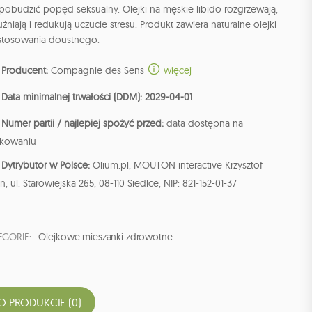
pobudzić popęd seksualny. Olejki na męskie libido rozgrzewają,
uźniają i redukują uczucie stresu. Produkt zawiera naturalne olejki
stosowania doustnego.
Producent:
Compagnie des Sens
więcej
Data minimalnej trwałości (DDM): 2029-04-01
Numer partii / najlepiej spożyć przed:
data dostępna na
kowaniu
Dytrybutor w Polsce:
Olium.pl, MOUTON interactive Krzysztof
n, ul. Starowiejska 265, 08-110 Siedlce, NIP: 821-152-01-37
EGORIE:
Olejkowe mieszanki zdrowotne
O PRODUKCIE (0)