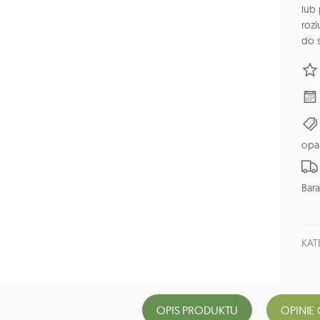
lub 
rozl
do 
opa
Bara
KAT
OPIS PRODUKTU
OPINIE 