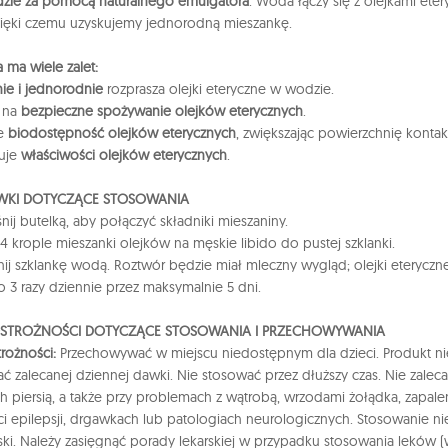
dzie za pomocą naturalnego emulgatora
. Woda łączy się z olejkami e
zięki czemu uzyskujemy jednorodną mieszankę.
 ma wiele zalet:
ie i jednorodnie
rozprasza olejki eteryczne w wodzie.
a na
bezpieczne spożywanie olejków eterycznych
.
je
biodostępność olejków eterycznych
, zwiększając powierzchnię konta
uje
właściwości olejków eterycznych
.
KI DOTYCZĄCE STOSOWANIA
nij butelką, aby połączyć składniki mieszaniny.
4 krople mieszanki olejków na męskie libido do pustej szklanki.
nij szklankę wodą. Roztwór będzie miał mleczny wygląd; olejki eterycz
do 3 razy dziennie przez maksymalnie 5 dni.
OSTROŻNOŚCI DOTYCZĄCE STOSOWANIA I PRZECHOWYWANIA
trożności:
Przechowywać w miejscu niedostępnym dla dzieci. Produkt nie 
ać zalecanej dziennej dawki. Nie stosować przez dłuższy czas. Nie zaleca 
h piersią, a także przy problemach z wątrobą, wrzodami żołądka, zapal
ci epilepsji, drgawkach lub patologiach neurologicznych. Stosowanie ni
ki. Należy zasięgnąć porady lekarskiej w przypadku stosowania leków 