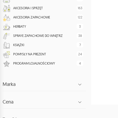
163
AKCESORIA I SPRZĘT
122
AKCESORIA ZAPACHOWE
3
HERBATY
38
SPRAYE ZAPACHOWE DO WNĘTRZ
7
KSIĄŻKI
24
POMYSŁY NA PREZENT
4
PROGRAM LOJALNOŚCIOWY
Marka
Cena