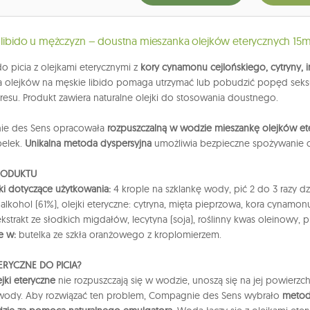
a libido u mężczyzn – doustna mieszanka olejków eterycznych 15m
o picia z olejkami eterycznymi z
kory cynamonu cejlońskiego, cytryny, 
 olejków na męskie libido pomaga utrzymać lub pobudzić popęd seksualn
tresu. Produkt zawiera naturalne olejki do stosowania doustnego.
e des Sens opracowała
rozpuszczalną w wodzie mieszankę olejków et
pelek.
Unikalna metoda dyspersyjna
umożliwia bezpieczne spożywanie o
RODUKTU
i dotyczące użytkowania:
4 krople na szklankę wody, pić 2 do 3 razy dz
:
alkohol (61%), olejki eteryczne: cytryna, mięta pieprzowa, kora cynamonu
 ekstrakt ze słodkich migdałów, lecytyna (soja), roślinny kwas oleinowy, p
e w:
butelka ze szkła oranżowego z kroplomierzem.
TERYCZNE DO PICIA?
ejki eteryczne
nie rozpuszczają się w wodzie, unoszą się na jej powierzch
 wody. Aby rozwiązać ten problem, Compagnie des Sens wybrało
metodę