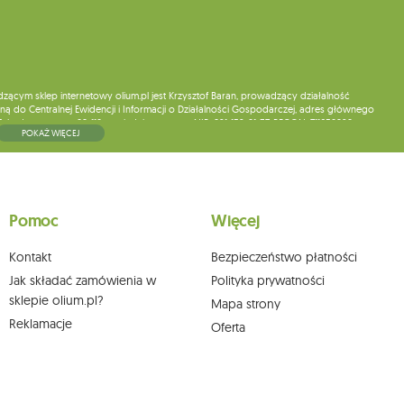
ym sklep internetowy olium.pl jest Krzysztof Baran, prowadzący działalność
ą do Centralnej Ewidencji i Informacji o Działalności Gospodarczej, adres głównego
5, kod pocztowy: 08-110, posiadający numer NIP: 821-152-01-37, REGON: 711650928 .
POKAŻ WIĘCEJ
ne do chwili rezygnacji z subskrypcji.
wych, ich sprostowania, usunięcia, ograniczenia przetwarzania, wniesienia sprzeciwu
skargi do organu nadzorczego oraz cofnięcia zgody w dowolnym momencie bez
a podstawie zgody przed jej cofnięciem. W tym celu możesz kontaktować się z
Pomoc
Więcej
 pisemnie na adres siedziby.
Kontakt
Bezpieczeństwo płatności
Jak składać zamówienia w
Polityka prywatności
sklepie olium.pl?
Mapa strony
Reklamacje
Oferta