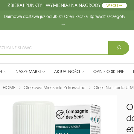
ZBIERAJ PUNKTY I WYMIENIAJ NA NAGRODY
WIĘCEJ
Darmowa dostawa już od 300zł Orlen Paczka. Sprawdź szczegóły
H
NASZE MARKI
AKTUALNOŚCI
OPINIE O SKLEPIE
J:
HOME
Olejkowe Mieszanki Zdrowotne
Olejki Na Libido U 
Ol
d
e