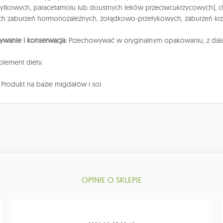
ytkowych, paracetamolu lub doustnych leków przeciwcukrzycowych), chor
 zaburzeń hormonozależnych, żołądkowo-przełykowych, zaburzeń krzep
wanie i konserwacja:
Przechowywać w oryginalnym opakowaniu, z dala o
lement diety.
:
Produkt na bazie migdałów i soi.
OPINIE O SKLEPIE