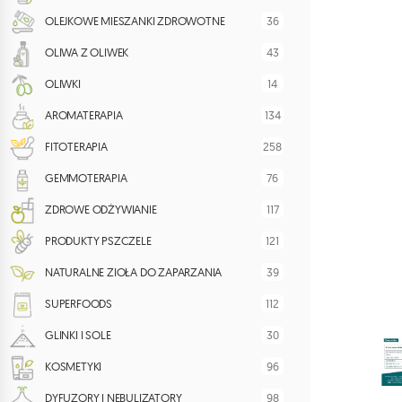
36
OLEJKOWE MIESZANKI ZDROWOTNE
43
OLIWA Z OLIWEK
14
OLIWKI
134
AROMATERAPIA
258
FITOTERAPIA
76
GEMMOTERAPIA
117
ZDROWE ODŻYWIANIE
121
PRODUKTY PSZCZELE
39
NATURALNE ZIOŁA DO ZAPARZANIA
112
SUPERFOODS
30
GLINKI I SOLE
96
KOSMETYKI
98
DYFUZORY I NEBULIZATORY