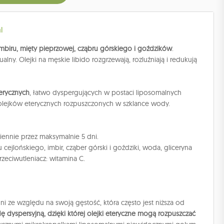
l
imbiru, mięty pieprzowej, cząbru górskiego i goździków
.
y. Olejki na męskie libido rozgrzewają, rozluźniają i redukują
erycznych
, łatwo dyspergujących w postaci liposomalnych
lejków eterycznych rozpuszczonych w szklance wody.
iennie przez maksymalnie 5 dni.
 cejlońskiego, imbir, cząber górski i goździki, woda, gliceryna
rzeciwutleniacz: witamina C.
ni ze względu na swoją gęstość, która często jest niższa od
 dyspersyjną, dzięki której olejki eteryczne mogą rozpuszczać