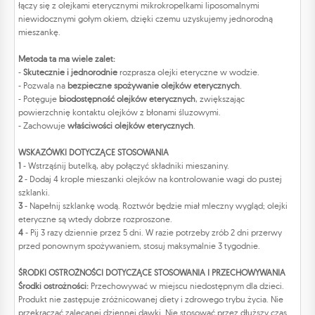
łączy się z olejkami eterycznymi mikrokropelkami liposomalnymi
niewidocznymi gołym okiem, dzięki czemu uzyskujemy jednorodną
mieszankę.
Metoda ta ma wiele zalet:
-
Skutecznie i jednorodnie
rozprasza olejki eteryczne w wodzie.
- Pozwala na
bezpieczne spożywanie olejków eterycznych
.
- Potęguje
biodostępność olejków eterycznych
, zwiększając
powierzchnię kontaktu olejków z błonami śluzowymi.
- Zachowuje
właściwości olejków eterycznych
.
WSKAZÓWKI DOTYCZĄCE STOSOWANIA
1
- Wstrząśnij butelką, aby połączyć składniki mieszaniny.
2
- Dodaj 4 krople mieszanki olejków na kontrolowanie wagi do pustej
szklanki.
3
- Napełnij szklankę wodą. Roztwór będzie miał mleczny wygląd; olejki
eteryczne są wtedy dobrze rozproszone.
4
- Pij 3 razy dziennie przez 5 dni. W razie potrzeby zrób 2 dni przerwy
przed ponownym spożywaniem, stosuj maksymalnie 3 tygodnie.
ŚRODKI OSTROŻNOŚCI DOTYCZĄCE STOSOWANIA I PRZECHOWYWANIA
Środki ostrożności:
Przechowywać w miejscu niedostępnym dla dzieci.
Produkt nie zastępuje zróżnicowanej diety i zdrowego trybu życia. Nie
przekraczać zalecanej dziennej dawki. Nie stosować przez dłuższy czas.