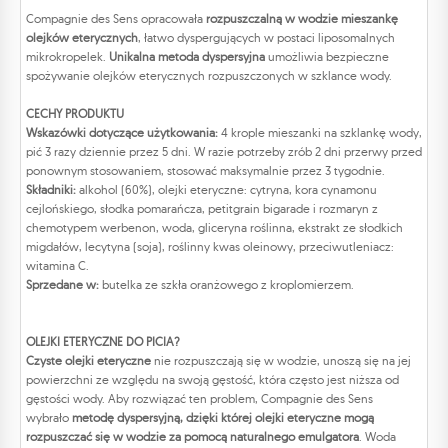
Compagnie des Sens opracowała
rozpuszczalną w wodzie mieszankę
olejków eterycznych
, łatwo dyspergujących w postaci liposomalnych
mikrokropelek.
Unikalna metoda dyspersyjna
umożliwia bezpieczne
spożywanie olejków eterycznych rozpuszczonych w szklance wody.
CECHY PRODUKTU
Wskazówki dotyczące użytkowania:
4 krople mieszanki na szklankę wody,
pić 3 razy dziennie przez 5 dni. W razie potrzeby zrób 2 dni przerwy przed
ponownym stosowaniem, stosować maksymalnie przez 3 tygodnie.
Składniki:
alkohol (60%), olejki eteryczne: cytryna, kora cynamonu
cejlońskiego, słodka pomarańcza, petitgrain bigarade i rozmaryn z
chemotypem werbenon, woda, gliceryna roślinna, ekstrakt ze słodkich
migdałów, lecytyna (soja), roślinny kwas oleinowy, przeciwutleniacz:
witamina C.
Sprzedane w:
butelka ze szkła oranżowego z kroplomierzem.
OLEJKI ETERYCZNE DO PICIA?
Czyste olejki eteryczne
nie rozpuszczają się w wodzie, unoszą się na jej
powierzchni ze względu na swoją gęstość, która często jest niższa od
gęstości wody. Aby rozwiązać ten problem, Compagnie des Sens
wybrało
metodę dyspersyjną, dzięki której olejki eteryczne mogą
rozpuszczać się w wodzie za pomocą naturalnego emulgatora
. Woda