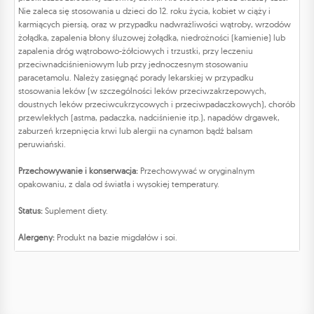
Nie zaleca się stosowania u dzieci do 12. roku życia, kobiet w ciąży i
karmiących piersią, oraz w przypadku nadwrażliwości wątroby, wrzodów
żołądka, zapalenia błony śluzowej żołądka, niedrożności (kamienie) lub
zapalenia dróg wątrobowo-żółciowych i trzustki, przy leczeniu
przeciwnadciśnieniowym lub przy jednoczesnym stosowaniu
paracetamolu. Należy zasięgnąć porady lekarskiej w przypadku
stosowania leków (w szczególności leków przeciwzakrzepowych,
doustnych leków przeciwcukrzycowych i przeciwpadaczkowych), chorób
przewlekłych (astma, padaczka, nadciśnienie itp.), napadów drgawek,
zaburzeń krzepnięcia krwi lub alergii na cynamon bądź balsam
peruwiański.
Przechowywanie i konserwacja:
Przechowywać w oryginalnym
opakowaniu, z dala od światła i wysokiej temperatury.
Status:
Suplement diety.
Alergeny:
Produkt na bazie migdałów i soi.