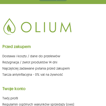
głównego miejsca wykonywania działalności w Siedlcach, ul. Starowiejska
265, kod pocztowy: 08-110, posiadający numer NIP: 821-152-01-37, REGON:
711650928 .
Dane będą przetwarzane w celu wysyłki newslettera i przechowywane do
chwili rezygnacji z subskrypcji.
Przysługuje Ci prawo do żądania dostępu do swoich danych osobowych,
ich sprostowania, usunięcia, ograniczenia przetwarzania, wniesienia
sprzeciwu wobec przetwarzania swoich danych oraz prawo do
wniesienia skargi do organu nadzorczego oraz cofnięcia zgody w
dowolnym momencie bez wpływu na zgodność z prawem przetwarzania,
Przed zakupem
którego dokonano na podstawie zgody przed jej cofnięciem. W tym celu
możesz kontaktować się z działem obsługi klienta Mouton Interactive pod
adresem e-mail lub pisemnie na adres siedziby.
Dostawa i koszty / dane do przelewów
Więcej informacji:
www.mouton.pl/ODO
Rezygnacja / zwrot produktów 14 dni
Najczęściej zadawane pytania przed zakupem
Tarcza antyinflacyjna - 0% vat na żywność
Twoje konto
Twój profil
Regulamin ogólnych warunków sprzedaży (ows)