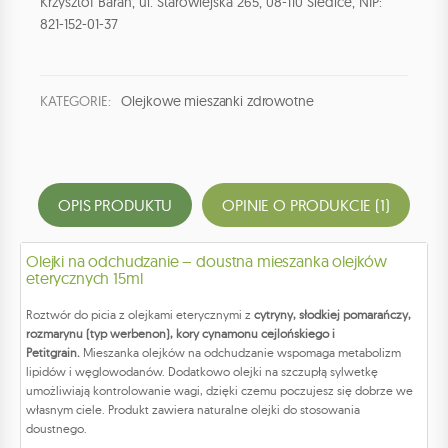
Krzysztof Baran, ul. Starowiejska 265, 08-110 Siedlce, NIP:
821-152-01-37
KATEGORIE:
Olejkowe mieszanki zdrowotne
OPIS PRODUKTU
OPINIE O PRODUKCIE (1)
Olejki na odchudzanie – doustna mieszanka olejków
eterycznych 15ml
Roztwór do picia z olejkami eterycznymi z
cytryny, słodkiej pomarańczy,
rozmarynu (typ werbenon), kory cynamonu cejlońskiego i
Petitgrain.
Mieszanka olejków na odchudzanie wspomaga metabolizm
lipidów i węglowodanów. Dodatkowo olejki na szczupłą sylwetkę
umożliwiają kontrolowanie wagi, dzięki czemu poczujesz się dobrze we
własnym ciele. Produkt zawiera naturalne olejki do stosowania
doustnego.