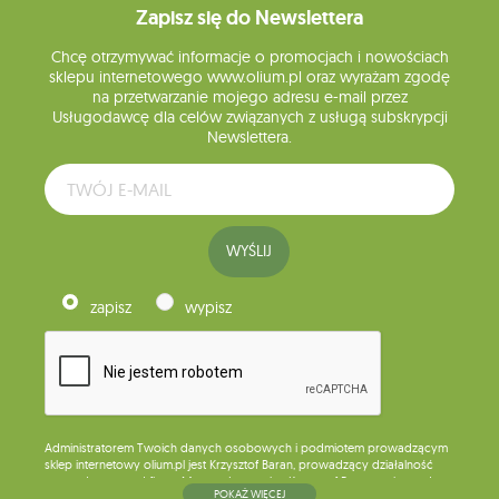
Zapisz się do Newslettera
Chcę otrzymywać informacje o promocjach i nowościach
sklepu internetowego www.olium.pl oraz wyrażam zgodę
na przetwarzanie mojego adresu e-mail przez
Usługodawcę dla celów związanych z usługą subskrypcji
Newslettera.
WYŚLIJ
zapisz
wypisz
Administratorem Twoich danych osobowych i podmiotem prowadzącym
sklep internetowy olium.pl jest Krzysztof Baran, prowadzący działalność
gospodarczą pod firmą: Mouton Interactive Krzysztof Baran wpisaną do
POKAŻ WIĘCEJ
Centralnej Ewidencji i Informacji o Działalności Gospodarczej, adres