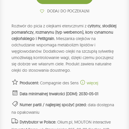
DODAJ DO POCZEKALNI
Roztwór do picia z olejkami eterycznymi z
cytryny, słodkiej
pomarańczy, rozmarynu (typ werbenon), kory cynamonu
cejlońskiego i Petitgrain.
Mieszanka olejków na
odchudzanie wspomaga metabolizm lipidów i
węglowodanów. Dodatkowo olejki na szczupłą sylwetkę
umożliwiają kontrolowanie wagi, dzięki czemu poczujesz
się dobrze we własnym ciele. Produkt zawiera naturalne
olejki do stosowania doustnego.
Producent:
Compagnie des Sens
więcej
Data minimalnej trwałości (DDM): 2030-05-01
Numer partii / najlepiej spożyć przed:
data dostępna
na opakowaniu
Dytrybutor w Polsce:
Olium.pl, MOUTON interactive