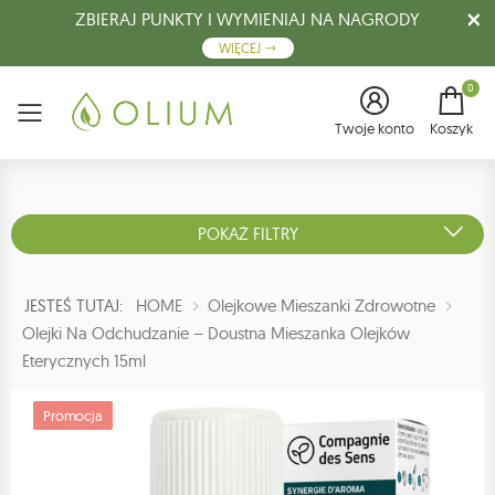
ZBIERAJ PUNKTY I WYMIENIAJ NA NAGRODY
WIĘCEJ
0
Menu
Twoje konto
Koszyk
POKAŻ FILTRY
JESTEŚ TUTAJ:
HOME
Olejkowe Mieszanki Zdrowotne
Olejki Na Odchudzanie – Doustna Mieszanka Olejków
Eterycznych 15ml
Promocja