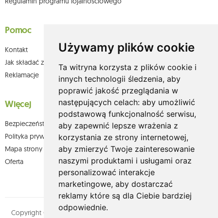
Regulamin programu lojalnościowego
Pomoc
Używamy plików cookie
Kontakt
Jak składać zamówienia w sklepie olium.pl?
Ta witryna korzysta z plików cookie i
Reklamacje
innych technologii śledzenia, aby
poprawić jakość przeglądania w
następujących celach:
aby umożliwić
Więcej
podstawową funkcjonalność serwisu
,
Bezpieczeństwo płatności
aby zapewnić lepsze wrażenia z
Polityka prywatności
korzystania ze strony internetowej
,
aby zmierzyć Twoje zainteresowanie
Mapa strony
naszymi produktami i usługami oraz
Oferta
personalizować interakcje
marketingowe
,
aby dostarczać
reklamy które są dla Ciebie bardziej
odpowiednie
.
Copyright © olium.pl. Wszystkie prawa zastrzeżone. Designed by