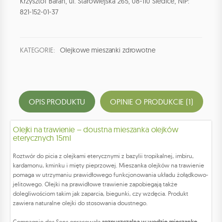
Krzysztof Baran, ul. Starowiejska 265, 08-110 Siedlce, NIP:
821-152-01-37
KATEGORIE:
Olejkowe mieszanki zdrowotne
OPIS PRODUKTU
OPINIE O PRODUKCIE (1)
Olejki na trawienie – doustna mieszanka olejków
eterycznych 15ml
Roztwór do picia z olejkami eterycznymi z bazylii tropikalnej, imbiru,
kardamonu, kminku i mięty pieprzowej. Mieszanka olejków na trawienie
pomaga w utrzymaniu prawidłowego funkcjonowania układu żołądkowo-
jelitowego. Olejki na prawidłowe trawienie zapobiegają także
dolegliwościom takim jak zaparcia, biegunki, czy wzdęcia. Produkt
zawiera naturalne olejki do stosowania doustnego.
Compagnie des Sens opracowała
rozpuszczalną w wodzie mieszankę