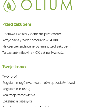
Przysługuje Ci prawo do żądania dostępu do swoich danych osobowych,
ich sprostowania, usunięcia, ograniczenia przetwarzania, wniesienia
sprzeciwu wobec przetwarzania swoich danych oraz prawo do
wniesienia skargi do organu nadzorczego oraz cofnięcia zgody w
dowolnym momencie bez wpływu na zgodność z prawem przetwarzania,
Przed zakupem
którego dokonano na podstawie zgody przed jej cofnięciem. W tym celu
możesz kontaktować się z działem obsługi klienta Mouton Interactive pod
adresem e-mail lub pisemnie na adres siedziby.
Dostawa i koszty / dane do przelewów
Więcej informacji:
www.mouton.pl/ODO
Rezygnacja / zwrot produktów 14 dni
Najczęściej zadawane pytania przed zakupem
Tarcza antyinflacyjna - 0% vat na żywność
Twoje konto
Twój profil
Regulamin ogólnych warunków sprzedaży (ows)
Regulamin e-usług
Realizacja zamówienia
Lokalizacja przesyłki