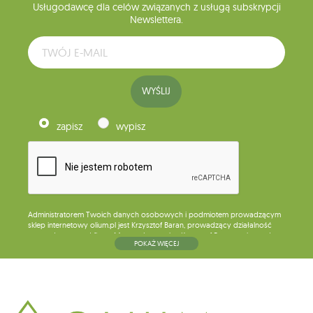
Usługodawcę dla celów związanych z usługą subskrypcji
Newslettera.
WYŚLIJ
zapisz
wypisz
Administratorem Twoich danych osobowych i podmiotem prowadzącym
sklep internetowy olium.pl jest Krzysztof Baran, prowadzący działalność
gospodarczą pod firmą: Mouton Interactive Krzysztof Baran wpisaną do
POKAŻ WIĘCEJ
Centralnej Ewidencji i Informacji o Działalności Gospodarczej, adres
głównego miejsca wykonywania działalności w Siedlcach, ul. Starowiejska
265, kod pocztowy: 08-110, posiadający numer NIP: 821-152-01-37, REGON:
711650928 .
Dane będą przetwarzane w celu wysyłki newslettera i przechowywane do
chwili rezygnacji z subskrypcji.