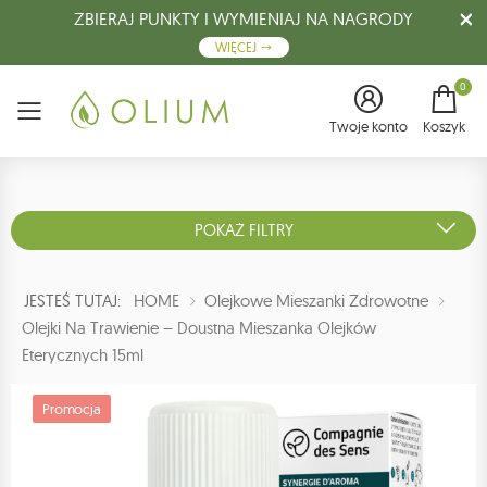
ZBIERAJ PUNKTY I WYMIENIAJ NA NAGRODY
WIĘCEJ
0
Menu
Twoje konto
Koszyk
POKAŻ FILTRY
JESTEŚ TUTAJ:
HOME
Olejkowe Mieszanki Zdrowotne
Olejki Na Trawienie – Doustna Mieszanka Olejków
Eterycznych 15ml
Promocja