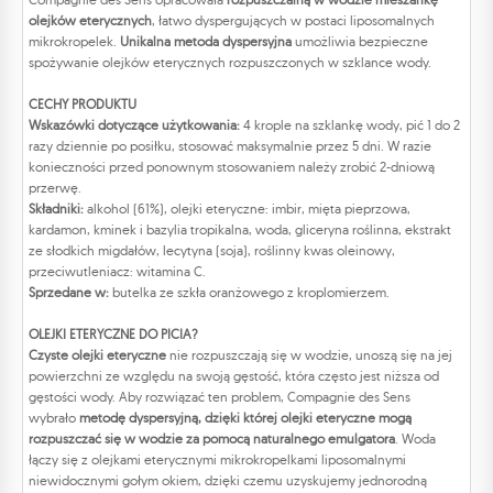
olejków eterycznych
, łatwo dyspergujących w postaci liposomalnych
mikrokropelek.
Unikalna metoda dyspersyjna
umożliwia bezpieczne
spożywanie olejków eterycznych rozpuszczonych w szklance wody.
CECHY PRODUKTU
Wskazówki dotyczące użytkowania:
4 krople na szklankę wody, pić 1 do 2
razy dziennie po posiłku, stosować maksymalnie przez 5 dni. W razie
konieczności przed ponownym stosowaniem należy zrobić 2-dniową
przerwę.
Składniki:
alkohol (61%), olejki eteryczne: imbir, mięta pieprzowa,
kardamon, kminek i bazylia tropikalna, woda, gliceryna roślinna, ekstrakt
ze słodkich migdałów, lecytyna (soja), roślinny kwas oleinowy,
przeciwutleniacz: witamina C.
Sprzedane w:
butelka ze szkła oranżowego z kroplomierzem.
OLEJKI ETERYCZNE DO PICIA?
Czyste olejki eteryczne
nie rozpuszczają się w wodzie, unoszą się na jej
powierzchni ze względu na swoją gęstość, która często jest niższa od
gęstości wody. Aby rozwiązać ten problem, Compagnie des Sens
wybrało
metodę dyspersyjną, dzięki której olejki eteryczne mogą
rozpuszczać się w wodzie za pomocą naturalnego emulgatora
. Woda
łączy się z olejkami eterycznymi mikrokropelkami liposomalnymi
niewidocznymi gołym okiem, dzięki czemu uzyskujemy jednorodną