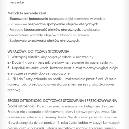
mieszankę.
Metoda ta ma wiele zalet:
-
Skutecznie i jednorodnie
rozprasza olejki eteryczne w wodzie.
- Pozwala na
bezpieczne spożywanie olejków eterycznych
.
- Potęguje
biodostępność olejków eterycznych
, zwiększając
powierzchnię kontaktu olejków z błonami śluzowymi.
- Zachowuje
właściwości olejków eterycznych
.
WSKAZÓWKI DOTYCZĄCE STOSOWANIA
1
- Wstrząśnij butelką, aby połączyć składniki mieszaniny.
2
- Dodaj 4 krople mieszanki olejków na trawienie do pustej szklanki.
3
- Napełnij szklankę wodą. Roztwór będzie miał mleczny wygląd; olejki
eteryczne są wtedy dobrze rozproszone.
4
- Pij 1 do 2 razy dziennie po posiłku, maksymalnie przez 5 dni. W razie
konieczności przed ponownym stosowaniem należy zrobić 2-dniową
przerwę.
ŚRODKI OSTROŻNOŚCI DOTYCZĄCE STOSOWANIA I PRZECHOWYWANIA
Środki ostrożności:
Przechowywać w miejscu niedostępnym dla dzieci.
Produkt nie zastępuje zróżnicowanej diety i zdrowego trybu życia. Nie
przekraczać zalecanej dziennej dawki. Nie stosować przez dłuższy czas.
Niewskazany dla dzieci poniżej 12. roku życia, kobiet w ciąży i karmiących
piersią, oraz w przypadku alergii na rośliny z rodziny Apiaceae, kamieni