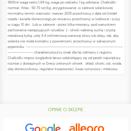
1800ml waga netto 1,69 kg, waga po odcieku 1 kg odmiana: Chalkidiki
rozmiar: Atlas - 50-70 szt/kg przygotowanie: w zalewie solankowej
minimalny termin ważności: marzec 2025 przechowuj z dala od źródeł
ciepła i światła słonecznego po otwarciu przechowuj w lodówce i zużyj
w ciągu 10 dni Lub w zalewie - przez kilka miesięcy, pod warunkiem
zachowania następujących rytuałów :) - oliwki nabieraj suchą i czystą
metalową łyżką, wlej 3-4 milimetrową warstwę oliwy lub oleju, tak, aby
solanka nie miała kontaktu z powietrzem, przechowuj w zakręconym
pojemniku -----------------------------------------------------------------------------------
---------------------- charakterystyczny smak dla tej odmiany z regionu
Chalkidiki miąższ względnie łatwo oddzielający się od pestki największy
rozmiar z dostępnych w Grecji zielonych oliwek skład: oliwki, sól, woda,
olej słonecznikowy, regulator kwasowości: kwas cytrynowy i mlekowy
OPINIE O SKLEPIE