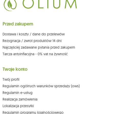
Przysługuje Ci prawo do żądania dostępu do swoich danych osobowych,
ich sprostowania, usunięcia, ograniczenia przetwarzania, wniesienia
sprzeciwu wobec przetwarzania swoich danych oraz prawo do
wniesienia skargi do organu nadzorczego oraz cofnięcia zgody w
dowolnym momencie bez wpływu na zgodność z prawem przetwarzania,
Przed zakupem
którego dokonano na podstawie zgody przed jej cofnięciem. W tym celu
możesz kontaktować się z działem obsługi klienta Mouton Interactive pod
adresem e-mail lub pisemnie na adres siedziby.
Dostawa i koszty / dane do przelewów
Więcej informacji:
www.mouton.pl/ODO
Rezygnacja / zwrot produktów 14 dni
Najczęściej zadawane pytania przed zakupem
Tarcza antyinflacyjna - 0% vat na żywność
Twoje konto
Twój profil
Regulamin ogólnych warunków sprzedaży (ows)
Regulamin e-usług
Realizacja zamówienia
Lokalizacja przesyłki
Regulamin programu lojalnościowego