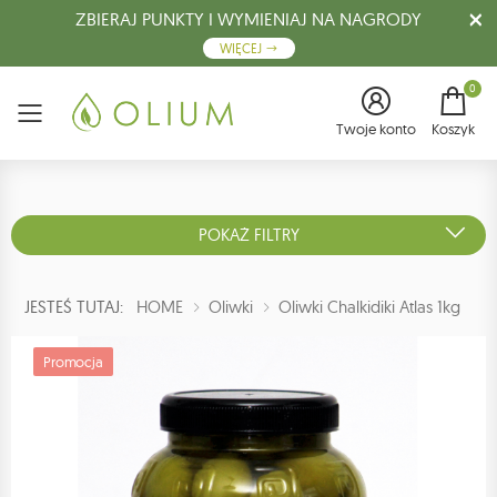
ZBIERAJ PUNKTY I WYMIENIAJ NA NAGRODY
WIĘCEJ
0
Menu
Twoje konto
Koszyk
POKAŻ FILTRY
JESTEŚ TUTAJ:
HOME
Oliwki
Oliwki Chalkidiki Atlas 1kg
Promocja