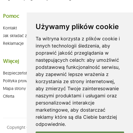
Pomoc
Używamy plików cookie
Kontakt
Jak składać zamówienia w sklepie olium.pl?
Ta witryna korzysta z plików cookie i
Reklamacje
innych technologii śledzenia, aby
poprawić jakość przeglądania w
następujących celach:
aby umożliwić
Więcej
podstawową funkcjonalność serwisu
,
Bezpieczeństwo płatności
aby zapewnić lepsze wrażenia z
Polityka prywatności
korzystania ze strony internetowej
,
aby zmierzyć Twoje zainteresowanie
Mapa strony
naszymi produktami i usługami oraz
Oferta
personalizować interakcje
marketingowe
,
aby dostarczać
reklamy które są dla Ciebie bardziej
odpowiednie
.
Copyright © olium.pl. Wszystkie prawa zastrzeżone. Designed by