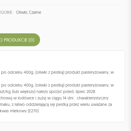
EGORIE:
Oliwki
,
Czarne
O PRODUKCIE (0)
po odcieku 400g, (oliwki z pestką) produkt pasteryzowany, w
po odcieku 400g, (oliwki z pestką) produkt pasteryzowany, w
szt/kg (lub większy) należy spożyć przed: lipiec 2028
echowuj w lodówce i zużyj w ciągu 14 dni charakterystyczny
smaku, z łatwo oddzielającą się pestką przez wielu uważane za
: kwas mlekowy (E270)