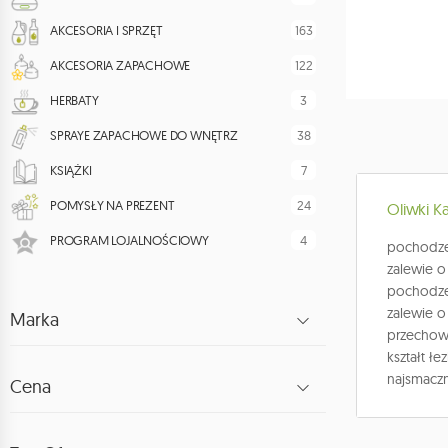
163
AKCESORIA I SPRZĘT
122
AKCESORIA ZAPACHOWE
3
HERBATY
38
SPRAYE ZAPACHOWE DO WNĘTRZ
7
KSIĄŻKI
24
POMYSŁY NA PREZENT
Oliwki K
4
PROGRAM LOJALNOŚCIOWY
pochodzen
zalewie o
pochodzen
zalewie o
Marka
przechowu
kształt ł
najsmaczn
Cena