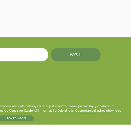
WYŚLIJ
ym sklep internetowy olium.pl jest Krzysztof Baran, prowadzący działalność
ą do Centralnej Ewidencji i Informacji o Działalności Gospodarczej, adres głównego
5, kod pocztowy: 08-110, posiadający numer NIP: 821-152-01-37, REGON: 711650928 .
POKAŻ WIĘCEJ
ne do chwili rezygnacji z subskrypcji.