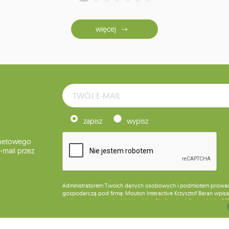
więcej
zapisz
wypisz
rnetowego
mail przez
Administratorem Twoich danych osobowych i podmiotem prowadząc
gospodarczą pod firmą: Mouton Interactive Krzysztof Baran wpisan
miejsca wykonywania działalności w Siedlcach, ul. Starowiejska 26
Dane będą przetwarzane w celu wysyłki newslettera i przechowywa