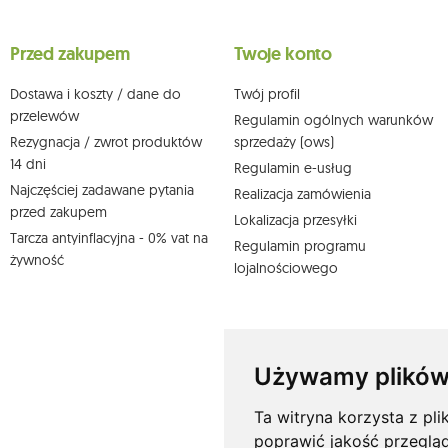
Przysługuje Ci prawo do żądania dostępu do swoich danych osobo
wobec przetwarzania swoich danych oraz prawo do wniesienia 
wpływu na zgodność z prawem przetwarzania, którego dokonano n
Przed zakupem
Twoje konto
działem obsługi klienta Mouton Interactive pod adresem e-mail lub
Więcej informacji:
www.mouton.pl/ODO
Dostawa i koszty / dane do
Twój profil
przelewów
Regulamin ogólnych warunków
Rezygnacja / zwrot produktów
sprzedaży (ows)
14 dni
Regulamin e-usług
Najczęściej zadawane pytania
Realizacja zamówienia
przed zakupem
Lokalizacja przesyłki
Tarcza antyinflacyjna - 0% vat na
Regulamin programu
żywność
lojalnościowego
Używamy plików
Ta witryna korzysta z pli
poprawić jakość przeglą