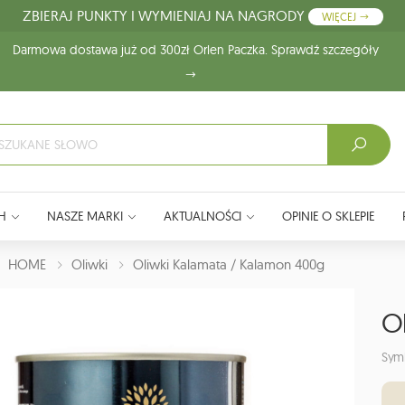
ZBIERAJ PUNKTY I WYMIENIAJ NA NAGRODY
WIĘCEJ
Darmowa dostawa już od 300zł Orlen Paczka. Sprawdź szczegóły
H
NASZE MARKI
AKTUALNOŚCI
OPINIE O SKLEPIE
J:
HOME
Oliwki
Oliwki Kalamata / Kalamon 400g
O
Sym