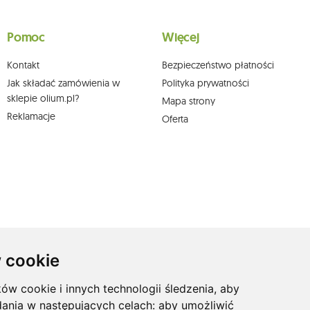
wych, ich sprostowania, usunięcia, ograniczenia przetwarzania, wniesienia sprzeciwu
skargi do organu nadzorczego oraz cofnięcia zgody w dowolnym momencie bez
a podstawie zgody przed jej cofnięciem. W tym celu możesz kontaktować się z
Pomoc
Więcej
 pisemnie na adres siedziby.
Kontakt
Bezpieczeństwo płatności
Jak składać zamówienia w
Polityka prywatności
sklepie olium.pl?
Mapa strony
Reklamacje
Oferta
 cookie
ków cookie i innych technologii śledzenia, aby
dania w następujących celach:
aby umożliwić