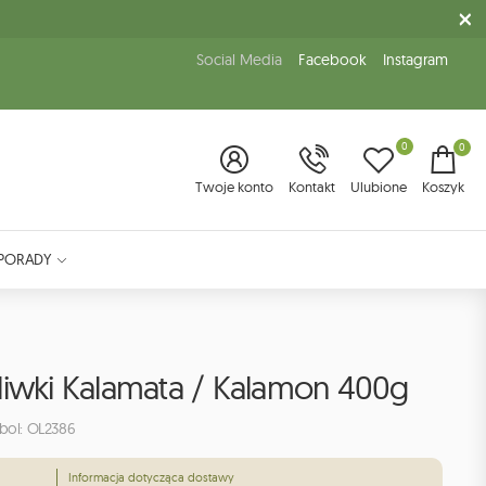
Social Media
Facebook
Instagram
0
0
Twoje konto
Kontakt
Ulubione
Koszyk
PORADY
liwki Kalamata / Kalamon 400g
bol: OL2386
Informacja dotycząca dostawy