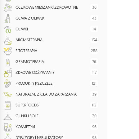
36
OLEJKOWE MIESZANKI ZDROWOTNE
43
OLIWA Z OLIWEK
14
OLIWKI
134
AROMATERAPIA
258
FITOTERAPIA
76
GEMMOTERAPIA
117
ZDROWE ODŻYWIANIE
121
PRODUKTY PSZCZELE
39
NATURALNE ZIOŁA DO ZAPARZANIA
112
SUPERFOODS
30
GLINKI I SOLE
96
KOSMETYKI
98
DYFUZORY I NEBULIZATORY