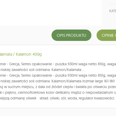
KAT
OPIS PRODUKTU
OPINIE 
alamata / Kalamon 400g
ie - Grecja, Serres opakowanie - puszka 930ml waga netto 810g, waga 
 niskiej zawartości soli odmiana: Kalamon/Kalamata ...
ie - Grecja, Serres opakowanie - puszka 930ml waga netto 810g, waga 
 niskiej zawartości soli odmiana: Kalamon/Kalamata rozmiar large 161-180 
j w suchym miejscu, z dala od źródeł ciepła i światła po otwarciu prz
ezki i piękny, ciemnofioletowy kolor delikatny miąższ o niepowtarzalnym 
iejszą odmianę oliwek skład: oliwki, sól, woda, regulator kwasowości