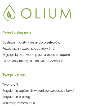
Dane będą przetwarzane w celu wysyłki newslettera i przechowywane do
chwili rezygnacji z subskrypcji.
Przysługuje Ci prawo do żądania dostępu do swoich danych osobowych,
ich sprostowania, usunięcia, ograniczenia przetwarzania, wniesienia
sprzeciwu wobec przetwarzania swoich danych oraz prawo do
wniesienia skargi do organu nadzorczego oraz cofnięcia zgody w
dowolnym momencie bez wpływu na zgodność z prawem przetwarzania,
Przed zakupem
którego dokonano na podstawie zgody przed jej cofnięciem. W tym celu
możesz kontaktować się z działem obsługi klienta Mouton Interactive pod
adresem e-mail lub pisemnie na adres siedziby.
Dostawa i koszty / dane do przelewów
Więcej informacji:
www.mouton.pl/ODO
Rezygnacja / zwrot produktów 14 dni
Najczęściej zadawane pytania przed zakupem
Tarcza antyinflacyjna - 0% vat na żywność
Twoje konto
Twój profil
Regulamin ogólnych warunków sprzedaży (ows)
Regulamin e-usług
Realizacja zamówienia