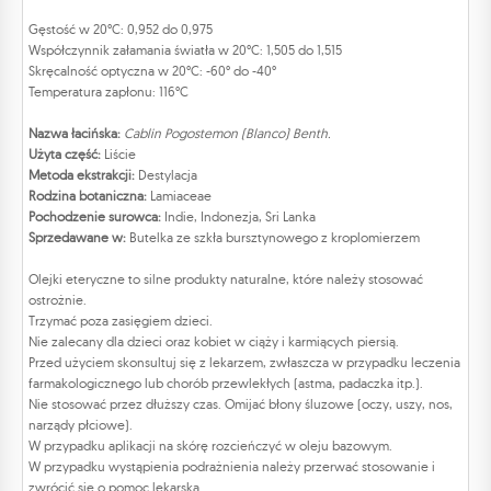
Gęstość w 20°C: 0,952 do 0,975
Współczynnik załamania światła w 20°C: 1,505 do 1,515
Skręcalność optyczna w 20°C: -60° do -40°
Temperatura zapłonu: 116°C
Nazwa łacińska:
Cablin Pogostemon (Blanco) Benth.
Użyta część:
Liście
Metoda ekstrakcji:
Destylacja
Rodzina botaniczna:
Lamiaceae
Pochodzenie surowca:
Indie, Indonezja, Sri Lanka
Sprzedawane w:
Butelka ze szkła bursztynowego z kroplomierzem
Olejki eteryczne to silne produkty naturalne, które należy stosować
ostrożnie.
Trzymać poza zasięgiem dzieci.
Nie zalecany dla dzieci oraz kobiet w ciąży i karmiących piersią.
Przed użyciem skonsultuj się z lekarzem, zwłaszcza w przypadku leczenia
farmakologicznego lub chorób przewlekłych (astma, padaczka itp.).
Nie stosować przez dłuższy czas. Omijać błony śluzowe (oczy, uszy, nos,
narządy płciowe).
W przypadku aplikacji na skórę rozcieńczyć w oleju bazowym.
W przypadku wystąpienia podrażnienia należy przerwać stosowanie i
zwrócić się o pomoc lekarską.