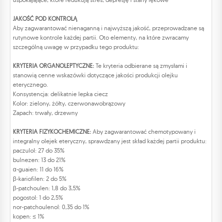
JAKOŚĆ POD KONTROLĄ
Aby zagwarantować nienaganną i najwyższą jakość, przeprowadzane są
rutynowe kontrole każdej partii. Oto elementy, na które zwracamy
szczególną uwagę w przypadku tego produktu:
KRYTERIA ORGANOLEPTYCZNE:
Te kryteria odbierane są zmysłami i
stanowią cenne wskazówki dotyczące jakości produkcji olejku
eterycznego.
Konsystencja: delikatnie lepka ciecz
Kolor: zielony, żółty, czerwonawobrązowy
Zapach: trwały, drzewny
KRYTERIA FIZYKOCHEMICZNE:
Aby zagwarantować chemotypowany i
integralny olejek eteryczny, sprawdzany jest skład każdej partii produktu:
paczulol: 27 do 35%
bulnezen: 13 do 21%
α-guaien: 11 do 16%
β-kariofilen: 2 do 5%
β-patchoulen: 1,8 do 3,5%
pogostol: 1 do 2,5%
nor-patchoulenol: 0,35 do 1%
kopen: ≤ 1%