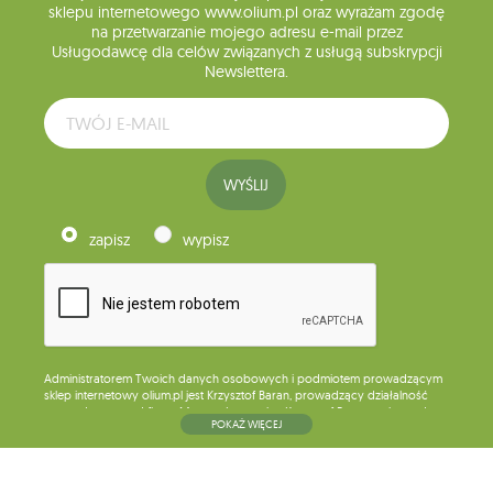
sklepu internetowego www.olium.pl oraz wyrażam zgodę
na przetwarzanie mojego adresu e-mail przez
Usługodawcę dla celów związanych z usługą subskrypcji
Newslettera.
WYŚLIJ
zapisz
wypisz
Administratorem Twoich danych osobowych i podmiotem prowadzącym
sklep internetowy olium.pl jest Krzysztof Baran, prowadzący działalność
gospodarczą pod firmą: Mouton Interactive Krzysztof Baran wpisaną do
POKAŻ WIĘCEJ
Centralnej Ewidencji i Informacji o Działalności Gospodarczej, adres
głównego miejsca wykonywania działalności w Siedlcach, ul. Starowiejska
265, kod pocztowy: 08-110, posiadający numer NIP: 821-152-01-37, REGON:
711650928 .