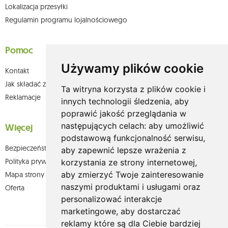
Lokalizacja przesyłki
Regulamin programu lojalnościowego
Pomoc
Używamy plików cookie
Kontakt
Jak składać zamówienia w sklepie olium.pl?
Ta witryna korzysta z plików cookie i
Reklamacje
innych technologii śledzenia, aby
poprawić jakość przeglądania w
następujących celach:
aby umożliwić
Więcej
podstawową funkcjonalność serwisu
,
Bezpieczeństwo płatności
aby zapewnić lepsze wrażenia z
Polityka prywatności
korzystania ze strony internetowej
,
aby zmierzyć Twoje zainteresowanie
Mapa strony
naszymi produktami i usługami oraz
Oferta
personalizować interakcje
marketingowe
,
aby dostarczać
reklamy które są dla Ciebie bardziej