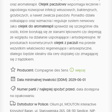
oraz aromaterapii.
Olejek paczulowy
wspomaga leczenie i
zapobiega rozwojowi infekcji wirusowych, bakteryjnych,
grzybiczych, a nawet zwalcza pasożyty. Ponadto działa
odkażająco oraz wzmacnia i reguluje system nerwowy.
Jako
olejek do aromaterapii
sprawdzi się szczególnie dla
osób, które borykają się ze stanami lękowymi czy depresją
ze względu na działanie uspokajające i antydepresyjne. W
produktach kosmetycznych
olejek z paczuli
ma przede
wszystkim właściwości regenerujące i antyseptyczne,
dlatego będzie idealny dla cery dojrzałej czy zmagającej
się z trądzikiem.
Producent:
Compagnie des Sens
więcej
Data minimalnej trwałości (DDM): 2029-06-01
Numer partii / najlepiej spożyć przed:
data dostępna
na opakowaniu
Dytrybutor w Polsce:
Olium.pl, MOUTON interactive
Krzysztof Baran, ul. Starowiejska 265, 08-110 Siedlce, NIP: