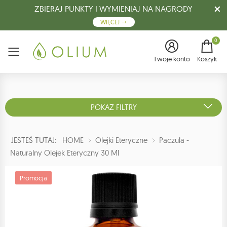
ZBIERAJ PUNKTY I WYMIENIAJ NA NAGRODY
WIĘCEJ
0
Menu
Twoje konto
Koszyk
POKAŻ FILTRY
JESTEŚ TUTAJ:
HOME
Olejki Eteryczne
Paczula -
Naturalny Olejek Eteryczny 30 Ml
Promocja