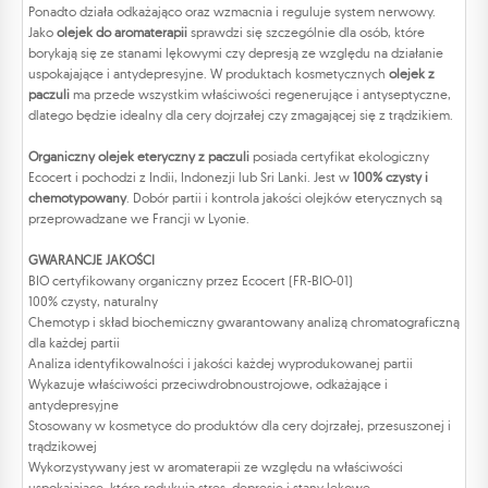
Ponadto działa odkażająco oraz wzmacnia i reguluje system nerwowy.
Jako
olejek do aromaterapii
sprawdzi się szczególnie dla osób, które
borykają się ze stanami lękowymi czy depresją ze względu na działanie
uspokajające i antydepresyjne. W produktach kosmetycznych
olejek z
paczuli
ma przede wszystkim właściwości regenerujące i antyseptyczne,
dlatego będzie idealny dla cery dojrzałej czy zmagającej się z trądzikiem.
Organiczny olejek eteryczny z paczuli
posiada certyfikat ekologiczny
Ecocert i pochodzi z Indii, Indonezji lub Sri Lanki. Jest w
100% czysty i
chemotypowany
. Dobór partii i kontrola jakości olejków eterycznych są
przeprowadzane we Francji w Lyonie.
GWARANCJE JAKOŚCI
BIO certyfikowany organiczny przez Ecocert (FR-BIO-01)
100% czysty, naturalny
Chemotyp i skład biochemiczny gwarantowany analizą chromatograficzną
dla każdej partii
Analiza identyfikowalności i jakości każdej wyprodukowanej partii
Wykazuje właściwości przeciwdrobnoustrojowe, odkażające i
antydepresyjne
Stosowany w kosmetyce do produktów dla cery dojrzałej, przesuszonej i
trądzikowej
Wykorzystywany jest w aromaterapii ze względu na właściwości
uspokajające, które redukują stres, depresję i stany lękowe