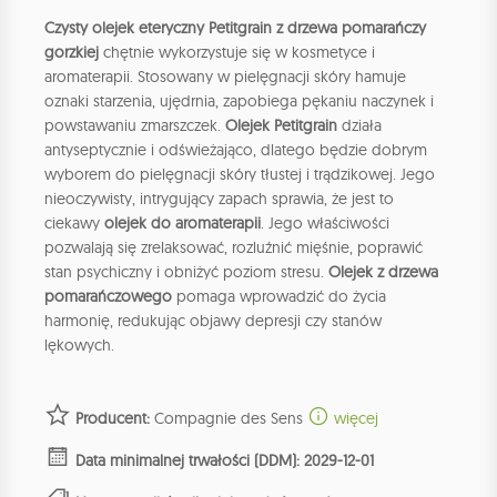
Czysty olejek eteryczny Petitgrain z drzewa pomarańczy
gorzkiej
chętnie wykorzystuje się w kosmetyce i
aromaterapii. Stosowany w pielęgnacji skóry hamuje
oznaki starzenia, ujędrnia, zapobiega pękaniu naczynek i
powstawaniu zmarszczek.
Olejek Petitgrain
działa
antyseptycznie i odświeżająco, dlatego będzie dobrym
wyborem do pielęgnacji skóry tłustej i trądzikowej. Jego
nieoczywisty, intrygujący zapach sprawia, że jest to
ciekawy
olejek do aromaterapii
. Jego właściwości
pozwalają się zrelaksować, rozluźnić mięśnie, poprawić
stan psychiczny i obniżyć poziom stresu.
Olejek z drzewa
pomarańczowego
pomaga wprowadzić do życia
harmonię, redukując objawy depresji czy stanów
lękowych.
Producent:
Compagnie des Sens
więcej
Data minimalnej trwałości (DDM): 2029-12-01