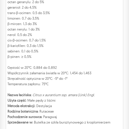
octan geranylu: 2 do 5%
geraniol: 2 do 4,5%
trans-β-ocimen: 0,5 do 3,5%
limonen: 0,7 do 3,5%
β-mircen: 1,3 do 3%
octan nerylu: 1 do 3%
nerol: 0,5 do 2%
cis-β-ocimen: 0,7 do 1,5%
β-kariofilen: 0,3 do 1,5%
sabinen: 0,1 do 0,5%
β-pinen: ≥ 0,5%
Gęstość w 20°C: 0,884 do 0,892
Współczynnik załamania światła w 20°C: 1,454 do 1,463
Skręcalność optyczna w 20°C: -5° do -1°
Temperatura zapłonu: 75°C
Nazwa łacińska:
Citrus x aurantium ssp. amara (Link) Engl.
Użyta część:
Małe pędy z liśćmi
Metoda ekstrakcji:
Destylacja
Rodzina botaniczna:
Rutaceae
Pochodzenie surowca:
Paragwaj
Sprzedawane w:
Butelka ze szkła bursztynowego z kroplomierzem