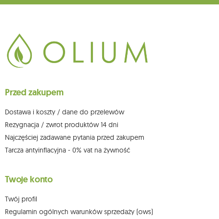
głównego miejsca wykonywania działalności w Siedlcach, ul. Starowiejska
265, kod pocztowy: 08-110, posiadający numer NIP: 821-152-01-37, REGON:
711650928 .
Dane będą przetwarzane w celu wysyłki newslettera i przechowywane do
chwili rezygnacji z subskrypcji.
Przysługuje Ci prawo do żądania dostępu do swoich danych osobowych,
ich sprostowania, usunięcia, ograniczenia przetwarzania, wniesienia
sprzeciwu wobec przetwarzania swoich danych oraz prawo do
wniesienia skargi do organu nadzorczego oraz cofnięcia zgody w
dowolnym momencie bez wpływu na zgodność z prawem przetwarzania,
Przed zakupem
którego dokonano na podstawie zgody przed jej cofnięciem. W tym celu
możesz kontaktować się z działem obsługi klienta Mouton Interactive pod
adresem e-mail lub pisemnie na adres siedziby.
Dostawa i koszty / dane do przelewów
Więcej informacji:
www.mouton.pl/ODO
Rezygnacja / zwrot produktów 14 dni
Najczęściej zadawane pytania przed zakupem
Tarcza antyinflacyjna - 0% vat na żywność
Twoje konto
Twój profil
Regulamin ogólnych warunków sprzedaży (ows)