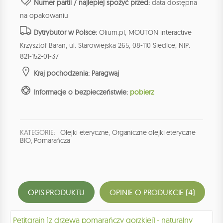
Numer partii / najlepiej spożyć przed:
data dostępna
na opakowaniu
Dytrybutor w Polsce:
Olium.pl, MOUTON interactive
Krzysztof Baran, ul. Starowiejska 265, 08-110 Siedlce, NIP:
821-152-01-37
Kraj pochodzenia: Paragwaj
Informacje o bezpieczeństwie:
pobierz
KATEGORIE:
Olejki eteryczne
,
Organiczne olejki eteryczne
BIO
,
Pomarańcza
OPIS PRODUKTU
OPINIE O PRODUKCIE (4)
Petitgrain (z drzewa pomarańczy gorzkiej) - naturalny