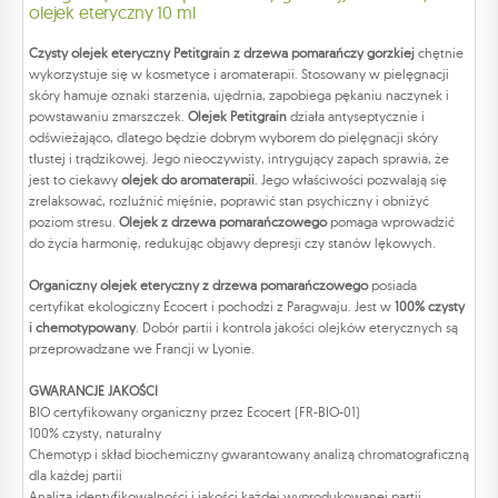
olejek eteryczny 10 ml
Czysty olejek eteryczny Petitgrain z drzewa pomarańczy gorzkiej
chętnie
wykorzystuje się w kosmetyce i aromaterapii. Stosowany w pielęgnacji
skóry hamuje oznaki starzenia, ujędrnia, zapobiega pękaniu naczynek i
powstawaniu zmarszczek.
Olejek Petitgrain
działa antyseptycznie i
odświeżająco, dlatego będzie dobrym wyborem do pielęgnacji skóry
tłustej i trądzikowej. Jego nieoczywisty, intrygujący zapach sprawia, że
jest to ciekawy
olejek do aromaterapii
. Jego właściwości pozwalają się
zrelaksować, rozluźnić mięśnie, poprawić stan psychiczny i obniżyć
poziom stresu.
Olejek z drzewa pomarańczowego
pomaga wprowadzić
do życia harmonię, redukując objawy depresji czy stanów lękowych.
Organiczny olejek eteryczny z drzewa pomarańczowego
posiada
certyfikat ekologiczny Ecocert i pochodzi z Paragwaju. Jest w
100% czysty
i chemotypowany
. Dobór partii i kontrola jakości olejków eterycznych są
przeprowadzane we Francji w Lyonie.
GWARANCJE JAKOŚCI
BIO certyfikowany organiczny przez Ecocert (FR-BIO-01)
100% czysty, naturalny
Chemotyp i skład biochemiczny gwarantowany analizą chromatograficzną
dla każdej partii
Analiza identyfikowalności i jakości każdej wyprodukowanej partii