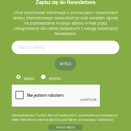
Zapisz się do Newslettera
Chcę otrzymywać informacje o promocjach i nowościach
sklepu internetowego www.olium.pl oraz wyrażam zgodę
na przetwarzanie mojego adresu e-mail przez
Usługodawcę dla celów związanych z usługą subskrypcji
Newslettera.
WYŚLIJ
zapisz
wypisz
Administratorem Twoich danych osobowych i podmiotem prowadzącym
sklep internetowy olium.pl jest Krzysztof Baran, prowadzący działalność
gospodarczą pod firmą: Mouton Interactive Krzysztof Baran wpisaną do
POKAŻ WIĘCEJ
Centralnej Ewidencji i Informacji o Działalności Gospodarczej, adres