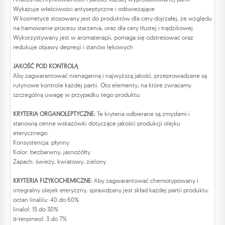
Wykazuje właściwości antyseptyczne i odświeżające
W kosmetyce stosowany jest do produktów dla cery dojrzałej, ze względu
na hamowanie procesu starzenia, oraz dla cery tłustej i trądzikowej
Wykorzystywany jest w aromaterapii, pomaga się odstresować oraz
redukuje objawy depresji i stanów lękowych
JAKOŚĆ POD KONTROLĄ
Aby zagwarantować nienaganną i najwyższą jakość, przeprowadzane są
rutynowe kontrole każdej partii. Oto elementy, na które zwracamy
szczególną uwagę w przypadku tego produktu:
KRYTERIA ORGANOLEPTYCZNE:
Te kryteria odbierane są zmysłami i
stanowią cenne wskazówki dotyczące jakości produkcji olejku
eterycznego.
Konsystencja: płynny
Kolor: bezbarwny, jasnożółty
Zapach: świeży, kwiatowy, zielony
KRYTERIA FIZYKOCHEMICZNE:
Aby zagwarantować chemotypowany i
integralny olejek eteryczny, sprawdzany jest skład każdej partii produktu:
octan linalilu: 40 do 60%
linalol: 15 do 30%
α-terpineol: 3 do 7%