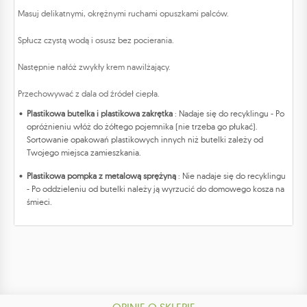
Masuj delikatnymi, okrężnymi ruchami opuszkami palców.
Spłucz czystą wodą i osusz bez pocierania.
Następnie nałóż zwykły krem nawilżający.
Przechowywać z dala od źródeł ciepła.
Plastikowa butelka i plastikowa zakrętka
: Nadaje się do recyklingu - Po
opróżnieniu włóż do żółtego pojemnika (nie trzeba go płukać).
Sortowanie opakowań plastikowych innych niż butelki zależy od
Twojego miejsca zamieszkania.
Plastikowa pompka z metalową sprężyną
: Nie nadaje się do recyklingu
- Po oddzieleniu od butelki należy ją wyrzucić do domowego kosza na
śmieci.
OPINIE O SKLEPIE