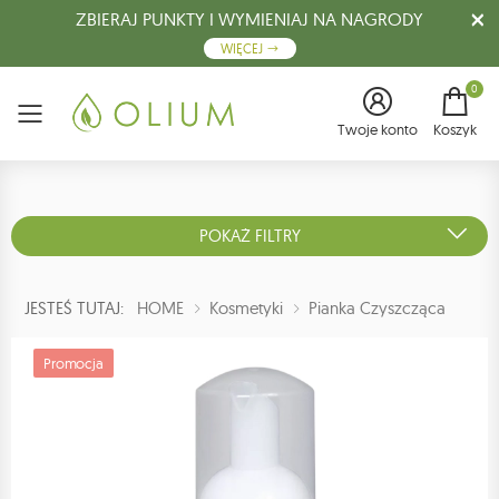
ZBIERAJ PUNKTY I WYMIENIAJ NA NAGRODY
WIĘCEJ
0
Menu
Twoje konto
Koszyk
POKAŻ FILTRY
JESTEŚ TUTAJ:
HOME
Kosmetyki
Pianka Czyszcząca
Promocja