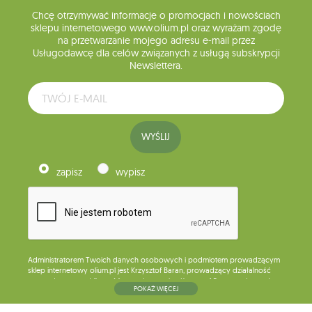
Chcę otrzymywać informacje o promocjach i nowościach
sklepu internetowego www.olium.pl oraz wyrażam zgodę
na przetwarzanie mojego adresu e-mail przez
Usługodawcę dla celów związanych z usługą subskrypcji
Newslettera.
WYŚLIJ
zapisz
wypisz
Administratorem Twoich danych osobowych i podmiotem prowadzącym
sklep internetowy olium.pl jest Krzysztof Baran, prowadzący działalność
gospodarczą pod firmą: Mouton Interactive Krzysztof Baran wpisaną do
POKAŻ WIĘCEJ
Centralnej Ewidencji i Informacji o Działalności Gospodarczej, adres
głównego miejsca wykonywania działalności w Siedlcach, ul. Starowiejska
265, kod pocztowy: 08-110, posiadający numer NIP: 821-152-01-37, REGON: