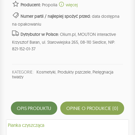
Producent:
Propolia
więcej
Numer partii / najlepiej spożyć przed:
data dostępna
na opakowaniu
Dytrybutor w Polsce:
Olium.pl, MOUTON interactive
Krzysztof Baran, ul. Starowiejska 265, 08-110 Siedlce, NIP:
821-152-01-37
KATEGORIE:
Kosmetyki
,
Produkty pszczele
,
Pielęgnacja
twarzy
OPIS PRODUKTU
OPINIE O PRODUKCIE (0)
Pianka czyszcząca