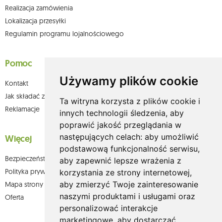
Realizacja zamówienia
Lokalizacja przesyłki
Regulamin programu lojalnościowego
Pomoc
Używamy plików cookie
Kontakt
Jak składać zamówienia w sklepie olium.pl?
Ta witryna korzysta z plików cookie i
Reklamacje
innych technologii śledzenia, aby
poprawić jakość przeglądania w
następujących celach:
aby umożliwić
Więcej
podstawową funkcjonalność serwisu
,
Bezpieczeństwo płatności
aby zapewnić lepsze wrażenia z
Polityka prywatności
korzystania ze strony internetowej
,
aby zmierzyć Twoje zainteresowanie
Mapa strony
naszymi produktami i usługami oraz
Oferta
personalizować interakcje
marketingowe
,
aby dostarczać