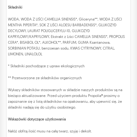
Składniki
WODA, WODA Z LIŚCI CAMELLIA SINENSIS*, Gliceryna**, WODA Z LIŚCI
MENTHA PIPERITA*, SOK Z LIŚCI ALOESU BARBADENSIS*, GLUKOZYD
DECYLOWY, LAURAT POLIGLICERYLU-10, GLUKOZYD
KAPRYLOWY/KAPRYLOWY, Ekstrakt z Liści CAMELLIA SINENSIS*, PROPOLIS
CERA*, BISABOL OL*, ALKOHOL**, PARFUM, GUMA Ksantanowa,
SORBINIAN POTASU, benzoesan sodu, KWAS CYTRYNOWY, CITRAL,
LIMONEN, LINALOLOL
* Składniki pochodzące z upraw ekologicznych
** Przetworzone ze składników organicznych
Wykazy składników stosowanych w składzie naszych produktów są na
bieżąco aktualizowane. Przed użyciem produktu Propolia® prosimy o
zapoznanie się z listą składników na opakowaniu, aby upewnić się, że
składniki nadają się do użytku osobistego.
Wskazówki dotyczące użytkowania
Nałóż obfitą ilość musu na całą twarz, szyję i dekolt.