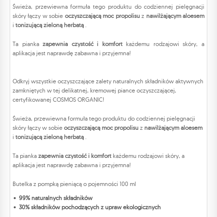
Świeża, przewiewna formuła tego produktu do codziennej pielęgnacji
skóry łączy w sobie
oczyszczającą moc propolisu
z
nawilżającym aloesem
i
tonizującą zieloną herbatą
.
Ta pianka
zapewnia czystość i komfort
każdemu rodzajowi skóry, a
aplikacja jest naprawdę zabawna i przyjemna!
Odkryj wszystkie oczyszczające zalety naturalnych składników aktywnych
zamkniętych w tej delikatnej, kremowej piance oczyszczającej,
certyfikowanej COSMOS ORGANIC!
Świeża, przewiewna formuła tego produktu do codziennej pielęgnacji
skóry łączy w sobie
oczyszczającą moc propolisu
z
nawilżającym aloesem
i
tonizującą zieloną herbatą
.
Ta pianka
zapewnia czystość i komfort
każdemu rodzajowi skóry, a
aplikacja jest naprawdę zabawna i przyjemna!
Butelka z pompką pieniącą o pojemności 100 ml
99% naturalnych składników
30% składników pochodzących z upraw ekologicznych