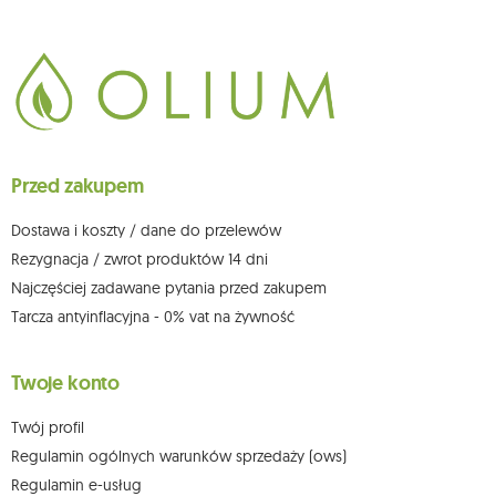
711650928 .
Dane będą przetwarzane w celu wysyłki newslettera i przechowywane do
chwili rezygnacji z subskrypcji.
Przysługuje Ci prawo do żądania dostępu do swoich danych osobowych,
ich sprostowania, usunięcia, ograniczenia przetwarzania, wniesienia
sprzeciwu wobec przetwarzania swoich danych oraz prawo do
wniesienia skargi do organu nadzorczego oraz cofnięcia zgody w
dowolnym momencie bez wpływu na zgodność z prawem przetwarzania,
Przed zakupem
którego dokonano na podstawie zgody przed jej cofnięciem. W tym celu
możesz kontaktować się z działem obsługi klienta Mouton Interactive pod
adresem e-mail lub pisemnie na adres siedziby.
Dostawa i koszty / dane do przelewów
Więcej informacji:
www.mouton.pl/ODO
Rezygnacja / zwrot produktów 14 dni
Najczęściej zadawane pytania przed zakupem
Tarcza antyinflacyjna - 0% vat na żywność
Twoje konto
Twój profil
Regulamin ogólnych warunków sprzedaży (ows)
Regulamin e-usług