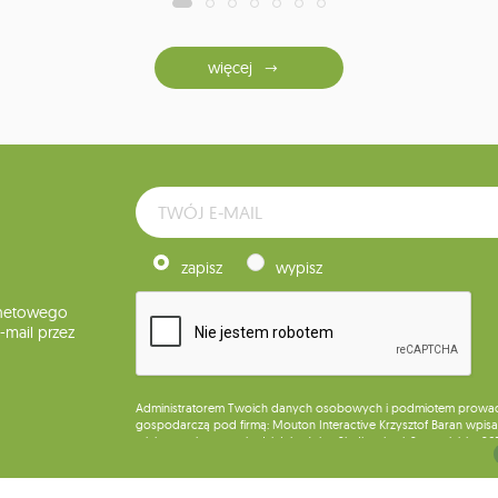
więcej
zapisz
wypisz
rnetowego
mail przez
Administratorem Twoich danych osobowych i podmiotem prowadząc
gospodarczą pod firmą: Mouton Interactive Krzysztof Baran wpisan
miejsca wykonywania działalności w Siedlcach, ul. Starowiejska 26
Dane będą przetwarzane w celu wysyłki newslettera i przechowywa