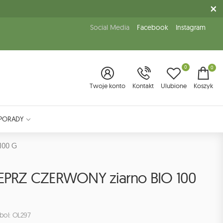
Social Media
Facebook
Instagram
0
0
Twoje konto
Kontakt
Ulubione
Koszyk
PORADY
100 G
IEPRZ CZERWONY ziarno BIO 100
bol: OL297