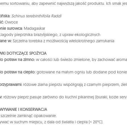
nemu sortowaniu, aby zapewnić najwyższą jakość produktu. Ich smak jes
ińska:
Schinus terebinthifolia Raddi
ść:
Owoce
nie surowca:
Madagaskar
Jagody pieprznika brazylijskiego, z upraw ekologicznych
ane w:
Szczelna torebka z możliwością wielokrotnego zamykania
KI DOTYCZĄCE SPOŻYCIA
o potraw na zimno:
w całości lub świeżo zmielone, by zachować aroma
o potraw na ciepło:
gotowane na małym ogniu lub dodane pod koniec 
 przyprawami:
różowe ziarna pieprzu współgrają z czarnym pieprzem, zie
w:
różowy pieprz pasuje zarówno do kuchni pikantnej (buraki, kozie sery, fo
WYWANIE I KONSERWACJA
 szczelnie zamknąć opakowanie.
wać w suchym miejscu, z dala od światła i ciepła (< 20°C).