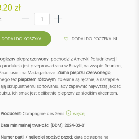
.20 zł
:
DODAJ DO POCZEKALNI
logiczny pieprz czerwony
pochodzi z Ameryki Południowej i
 produkcja jest przeprowadzana w Brazylii, na wyspie Reunion,
auritiusie i na Madagaskarze.
Ziarna pieprzu czerwonego
,
nego też
pieprzem różowym
, zbierane są ręcznie, a następnie
gają skrupulatnemu sortowaniu, aby zapewnić najwyższą jakość
uktu. Ich smak jest delikatnie pieprzny ze słodkim akcentem.
Producent:
Compagnie des Sens
więcej
Data minimalnej trwałości (DDM): 2024-02-01
Numer partii / najlepiej spożyć przed:
data dostępna na