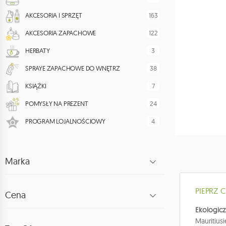
163
AKCESORIA I SPRZĘT
122
AKCESORIA ZAPACHOWE
3
HERBATY
38
SPRAYE ZAPACHOWE DO WNĘTRZ
7
KSIĄŻKI
24
POMYSŁY NA PREZENT
4
PROGRAM LOJALNOŚCIOWY
Marka
PIEPRZ 
Cena
Ekologic
Mauritius