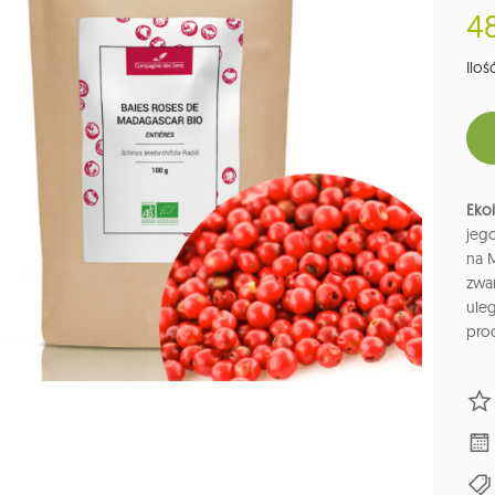
48
Ilość
Eko
jego
na M
zwa
ule
prod