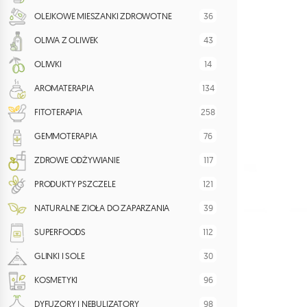
36
OLEJKOWE MIESZANKI ZDROWOTNE
43
OLIWA Z OLIWEK
14
OLIWKI
134
AROMATERAPIA
258
FITOTERAPIA
76
GEMMOTERAPIA
117
ZDROWE ODŻYWIANIE
121
PRODUKTY PSZCZELE
39
NATURALNE ZIOŁA DO ZAPARZANIA
112
SUPERFOODS
30
GLINKI I SOLE
96
KOSMETYKI
98
DYFUZORY I NEBULIZATORY