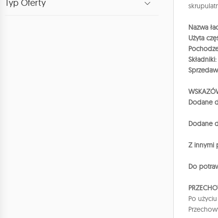
Typ Oferty
skrupulat
Nazwa łac
Użyta czę
Pochodze
Składniki:
Sprzedaw
WSKAZÓW
Dodane d
Dodane d
Z innymi
Do potra
PRZECHO
Po użyciu
Przechowy