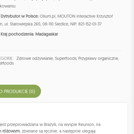
kowaniu
Dytrybutor w Polsce:
Olium.pl, MOUTON interactive Krzysztof
n, ul. Starowiejska 265, 08-110 Siedlce, NIP: 821-152-01-37
Kraj pochodzenia: Madagaskar
EGORIE:
Zdrowe odżywianie
,
Superfoods
,
Przyprawy organiczne
,
erfoods
O PRODUKCIE (0)
est przeprowadzana w Brazylii, na wyspie Reunion, na
m różowym
, zbierane są ręcznie, a następnie ulegają