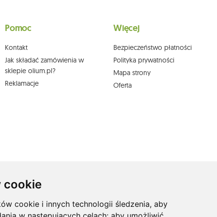
wych, ich sprostowania, usunięcia, ograniczenia przetwarzania, wniesienia sprzeciwu
skargi do organu nadzorczego oraz cofnięcia zgody w dowolnym momencie bez
a podstawie zgody przed jej cofnięciem. W tym celu możesz kontaktować się z
Pomoc
Więcej
 pisemnie na adres siedziby.
Kontakt
Bezpieczeństwo płatności
Jak składać zamówienia w
Polityka prywatności
sklepie olium.pl?
Mapa strony
Reklamacje
Oferta
 cookie
ków cookie i innych technologii śledzenia, aby
dania w następujących celach:
aby umożliwić