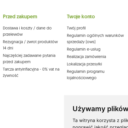
Przysługuje Ci prawo do żądania dostępu do swoich danych osobo
wobec przetwarzania swoich danych oraz prawo do wniesienia 
wpływu na zgodność z prawem przetwarzania, którego dokonano n
Przed zakupem
Twoje konto
działem obsługi klienta Mouton Interactive pod adresem e-mail lub
Więcej informacji:
www.mouton.pl/ODO
Dostawa i koszty / dane do
Twój profil
przelewów
Regulamin ogólnych warunków
Rezygnacja / zwrot produktów
sprzedaży (ows)
14 dni
Regulamin e-usług
Najczęściej zadawane pytania
Realizacja zamówienia
przed zakupem
Lokalizacja przesyłki
Tarcza antyinflacyjna - 0% vat na
Regulamin programu
żywność
lojalnościowego
Używamy plików
Ta witryna korzysta z pli
poprawić jakość przeglą