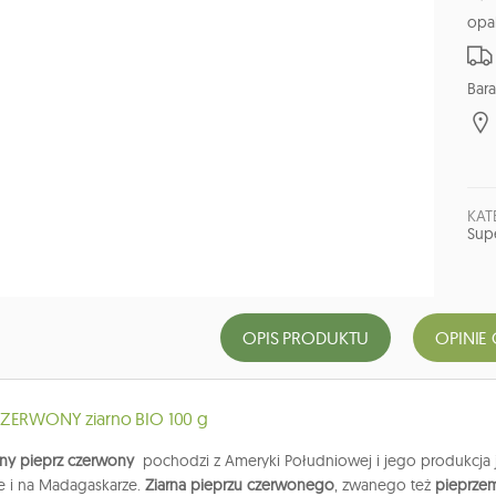
opa
Bara
KAT
Sup
OPIS PRODUKTU
OPINIE 
CZERWONY ziarno BIO 100 g
zny pieprz czerwony
pochodzi z Ameryki Południowej i jego produkcja j
ie i na Madagaskarze.
Ziarna pieprzu czerwonego
, zwanego też
pieprze