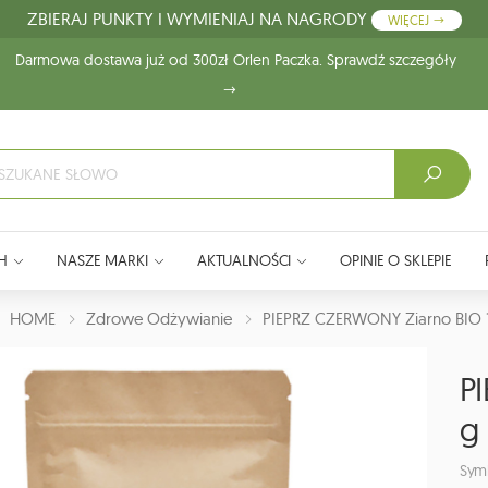
ZBIERAJ PUNKTY I WYMIENIAJ NA NAGRODY
WIĘCEJ
Darmowa dostawa już od 300zł Orlen Paczka. Sprawdź szczegóły
H
NASZE MARKI
AKTUALNOŚCI
OPINIE O SKLEPIE
J:
HOME
Zdrowe Odżywianie
PIEPRZ CZERWONY Ziarno BIO 
P
g
Sym