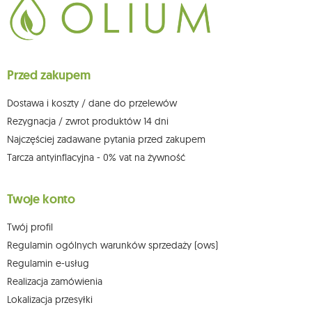
chwili rezygnacji z subskrypcji.
Przysługuje Ci prawo do żądania dostępu do swoich danych osobowych,
ich sprostowania, usunięcia, ograniczenia przetwarzania, wniesienia
sprzeciwu wobec przetwarzania swoich danych oraz prawo do
wniesienia skargi do organu nadzorczego oraz cofnięcia zgody w
dowolnym momencie bez wpływu na zgodność z prawem przetwarzania,
Przed zakupem
którego dokonano na podstawie zgody przed jej cofnięciem. W tym celu
możesz kontaktować się z działem obsługi klienta Mouton Interactive pod
adresem e-mail lub pisemnie na adres siedziby.
Dostawa i koszty / dane do przelewów
Więcej informacji:
www.mouton.pl/ODO
Rezygnacja / zwrot produktów 14 dni
Najczęściej zadawane pytania przed zakupem
Tarcza antyinflacyjna - 0% vat na żywność
Twoje konto
Twój profil
Regulamin ogólnych warunków sprzedaży (ows)
Regulamin e-usług
Realizacja zamówienia
Lokalizacja przesyłki