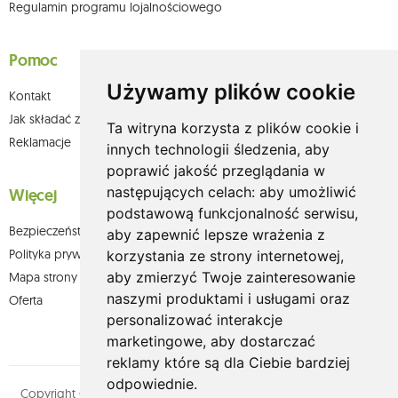
Regulamin programu lojalnościowego
Pomoc
Używamy plików cookie
Kontakt
Jak składać zamówienia w sklepie olium.pl?
Ta witryna korzysta z plików cookie i
Reklamacje
innych technologii śledzenia, aby
poprawić jakość przeglądania w
następujących celach:
aby umożliwić
Więcej
podstawową funkcjonalność serwisu
,
Bezpieczeństwo płatności
aby zapewnić lepsze wrażenia z
Polityka prywatności
korzystania ze strony internetowej
,
aby zmierzyć Twoje zainteresowanie
Mapa strony
naszymi produktami i usługami oraz
Oferta
personalizować interakcje
marketingowe
,
aby dostarczać
reklamy które są dla Ciebie bardziej
odpowiednie
.
Copyright © olium.pl. Wszystkie prawa zastrzeżone. Designed by