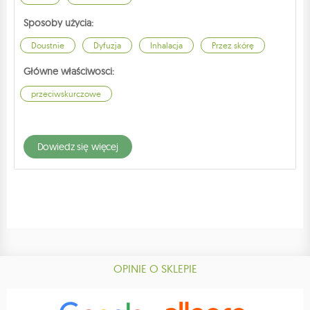
Sposoby użycia:
Doustnie
Dyfuzja
Inhalacja
Przez skórę
Główne właściwosci:
przeciwskurczowe
dowiedz się więcej
OPINIE O SKLEPIE