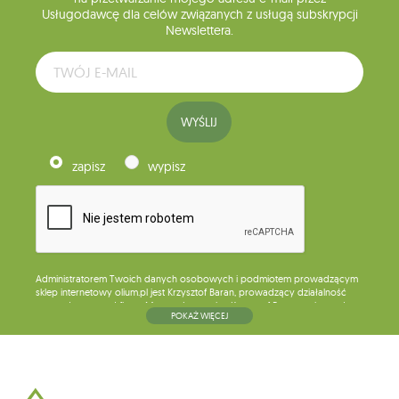
Usługodawcę dla celów związanych z usługą subskrypcji
Newslettera.
WYŚLIJ
zapisz
wypisz
Administratorem Twoich danych osobowych i podmiotem prowadzącym
sklep internetowy olium.pl jest Krzysztof Baran, prowadzący działalność
gospodarczą pod firmą: Mouton Interactive Krzysztof Baran wpisaną do
POKAŻ WIĘCEJ
Centralnej Ewidencji i Informacji o Działalności Gospodarczej, adres
głównego miejsca wykonywania działalności w Siedlcach, ul. Starowiejska
265, kod pocztowy: 08-110, posiadający numer NIP: 821-152-01-37, REGON:
711650928 .
Dane będą przetwarzane w celu wysyłki newslettera i przechowywane do