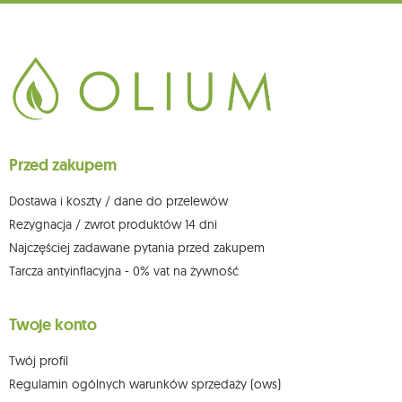
głównego miejsca wykonywania działalności w Siedlcach, ul. Starowiejska
265, kod pocztowy: 08-110, posiadający numer NIP: 821-152-01-37, REGON:
711650928 .
Dane będą przetwarzane w celu wysyłki newslettera i przechowywane do
chwili rezygnacji z subskrypcji.
Przysługuje Ci prawo do żądania dostępu do swoich danych osobowych,
ich sprostowania, usunięcia, ograniczenia przetwarzania, wniesienia
sprzeciwu wobec przetwarzania swoich danych oraz prawo do
wniesienia skargi do organu nadzorczego oraz cofnięcia zgody w
dowolnym momencie bez wpływu na zgodność z prawem przetwarzania,
Przed zakupem
którego dokonano na podstawie zgody przed jej cofnięciem. W tym celu
możesz kontaktować się z działem obsługi klienta Mouton Interactive pod
adresem e-mail lub pisemnie na adres siedziby.
Dostawa i koszty / dane do przelewów
Więcej informacji:
www.mouton.pl/ODO
Rezygnacja / zwrot produktów 14 dni
Najczęściej zadawane pytania przed zakupem
Tarcza antyinflacyjna - 0% vat na żywność
Twoje konto
Twój profil
Regulamin ogólnych warunków sprzedaży (ows)