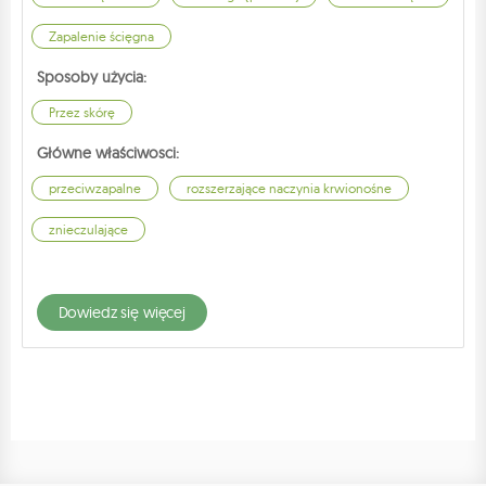
Zapalenie ścięgna
Sposoby użycia:
Przez skórę
Główne właściwosci:
przeciwzapalne
rozszerzające naczynia krwionośne
znieczulające
dowiedz się więcej