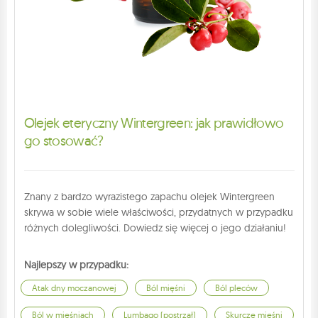
Olejek eteryczny Wintergreen: jak prawidłowo
go stosować?
Znany z bardzo wyrazistego zapachu olejek Wintergreen
skrywa w sobie wiele właściwości, przydatnych w przypadku
różnych dolegliwości. Dowiedz się więcej o jego działaniu!
Najlepszy w przypadku:
Atak dny moczanowej
Ból mięśni
Ból pleców
Ból w mięśniach
Lumbago (postrzał)
Skurcze mięśni