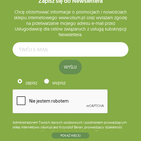
Zapisz się do Newslettera
Chcę otrzymywać informacje o promocjach i nowościach
sklepu internetowego www.olium.pl oraz wyrażam zgodę
na przetwarzanie mojego adresu e-mail przez
Usługodawcę dla celów związanych z usługą subskrypcji
Newslettera.
WYŚLIJ
zapisz
wypisz
Administratorem Twoich danych osobowych i podmiotem prowadzącym
sklep internetowy olium.pl jest Krzysztof Baran, prowadzący działalność
gospodarczą pod firmą: Mouton Interactive Krzysztof Baran wpisaną do
POKAŻ WIĘCEJ
Centralnej Ewidencji i Informacji o Działalności Gospodarczej, adres