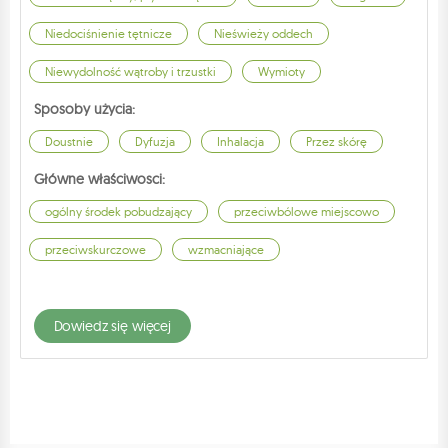
Niedociśnienie tętnicze
Nieświeży oddech
Niewydolność wątroby i trzustki
Wymioty
Sposoby użycia:
Doustnie
Dyfuzja
Inhalacja
Przez skórę
Główne właściwosci:
ogólny środek pobudzający
przeciwbólowe miejscowo
przeciwskurczowe
wzmacniające
dowiedz się więcej