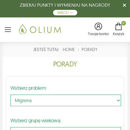
ZBIERAJ PUNKTY I WYMIENIAJ NA NAGRODY
WIĘCEJ
0
Menu
Twoje konto
Koszyk
JESTEŚ TUTAJ:
HOME
PORADY
PORADY
Wybierz problem:
Wybierz grupę wiekową: