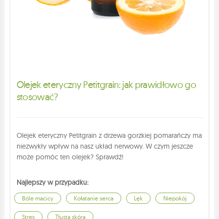
Olejek eteryczny Petitgrain: jak prawidłowo go
stosować?
Olejek eteryczny Petitgrain z drzewa gorzkiej pomarańczy ma
niezwykły wpływ na nasz układ nerwowy. W czym jeszcze
może pomóc ten olejek? Sprawdź!
Najlepszy w przypadku:
Bóle macicy
Kołatanie serca
Lęk
Niepokój
Stres
Tłusta skóra