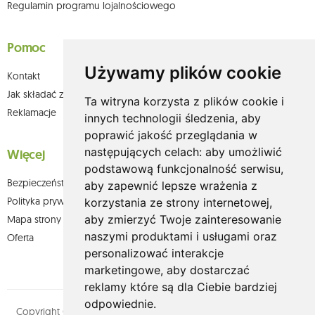
Regulamin programu lojalnościowego
Pomoc
Używamy plików cookie
Kontakt
Jak składać zamówienia w sklepie olium.pl?
Ta witryna korzysta z plików cookie i
Reklamacje
innych technologii śledzenia, aby
poprawić jakość przeglądania w
następujących celach:
aby umożliwić
Więcej
podstawową funkcjonalność serwisu
,
Bezpieczeństwo płatności
aby zapewnić lepsze wrażenia z
Polityka prywatności
korzystania ze strony internetowej
,
aby zmierzyć Twoje zainteresowanie
Mapa strony
naszymi produktami i usługami oraz
Oferta
personalizować interakcje
marketingowe
,
aby dostarczać
reklamy które są dla Ciebie bardziej
odpowiednie
.
Copyright © olium.pl. Wszystkie prawa zastrzeżone. Designed by