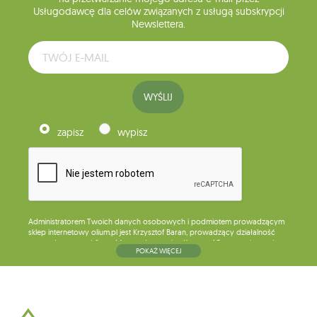
Usługodawcę dla celów związanych z usługą subskrypcji
Newslettera.
WYŚLIJ
zapisz
wypisz
Administratorem Twoich danych osobowych i podmiotem prowadzącym
sklep internetowy olium.pl jest Krzysztof Baran, prowadzący działalność
gospodarczą pod firmą: Mouton Interactive Krzysztof Baran wpisaną do
POKAŻ WIĘCEJ
Centralnej Ewidencji i Informacji o Działalności Gospodarczej, adres
głównego miejsca wykonywania działalności w Siedlcach, ul. Starowiejska
265, kod pocztowy: 08-110, posiadający numer NIP: 821-152-01-37, REGON:
711650928 .
Dane będą przetwarzane w celu wysyłki newslettera i przechowywane do