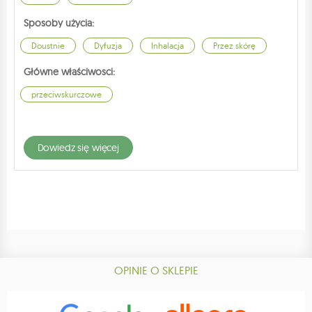
Sposoby użycia:
Doustnie
Dyfuzja
Inhalacja
Przez skórę
Główne właściwosci:
przeciwskurczowe
dowiedz się więcej
OPINIE O SKLEPIE