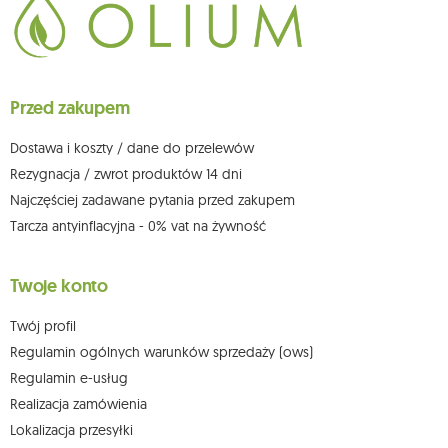
chwili rezygnacji z subskrypcji.
Przysługuje Ci prawo do żądania dostępu do swoich danych osobowych,
ich sprostowania, usunięcia, ograniczenia przetwarzania, wniesienia
sprzeciwu wobec przetwarzania swoich danych oraz prawo do
wniesienia skargi do organu nadzorczego oraz cofnięcia zgody w
dowolnym momencie bez wpływu na zgodność z prawem przetwarzania,
Przed zakupem
którego dokonano na podstawie zgody przed jej cofnięciem. W tym celu
możesz kontaktować się z działem obsługi klienta Mouton Interactive pod
adresem e-mail lub pisemnie na adres siedziby.
Dostawa i koszty / dane do przelewów
Więcej informacji:
www.mouton.pl/ODO
Rezygnacja / zwrot produktów 14 dni
Najczęściej zadawane pytania przed zakupem
Tarcza antyinflacyjna - 0% vat na żywność
Twoje konto
Twój profil
Regulamin ogólnych warunków sprzedaży (ows)
Regulamin e-usług
Realizacja zamówienia
Lokalizacja przesyłki