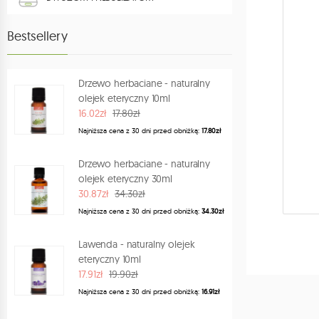
AKCESORIA I SPRZĘT
Bestsellery
AKCESORIA ZAPACHOWE
HERBATY
Drzewo herbaciane - naturalny
olejek eteryczny 10ml
SPRAYE ZAPACHOWE DO WNĘTRZ
16.02zł
17.80zł
Najniższa cena z 30 dni przed obniżką:
17.80zł
KSIĄŻKI
Drzewo herbaciane - naturalny
POMYSŁY NA PREZENT
olejek eteryczny 30ml
PROGRAM LOJALNOŚCIOWY
30.87zł
34.30zł
Najniższa cena z 30 dni przed obniżką:
34.30zł
Lawenda - naturalny olejek
eteryczny 10ml
17.91zł
19.90zł
Najniższa cena z 30 dni przed obniżką:
16.91zł