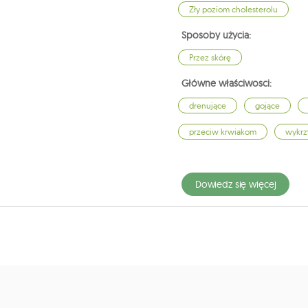
Zły poziom cholesterolu
Sposoby użycia:
Przez skórę
Główne właściwosci:
drenujące
gojące
przeciw krwiakom
wykrz
dowiedz się więcej