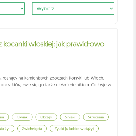
z kocanki włoskiej: jak prawidłowo
a, rosnący na kamienistych zboczach Korsyki lub Włoch,
 przez którą zwie się go także nieśmiertelnikiem. Co kryje w
ena
Krwiak
Obrzęk
Siniaki
Skręcenia
ie żył
Zwichnięcia
Żylaki (u kobiet w ciąży)