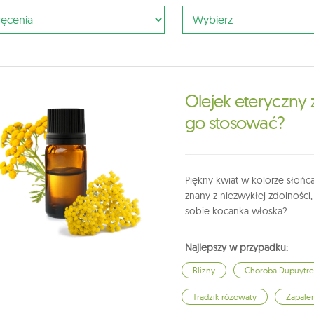
Olejek eteryczny 
go stosować?
Piękny kwiat w kolorze słońc
znany z niezwykłej zdolności,
sobie kocanka włoska?
Najlepszy w przypadku:
Blizny
Choroba Dupuytr
Trądzik różowaty
Zapalen