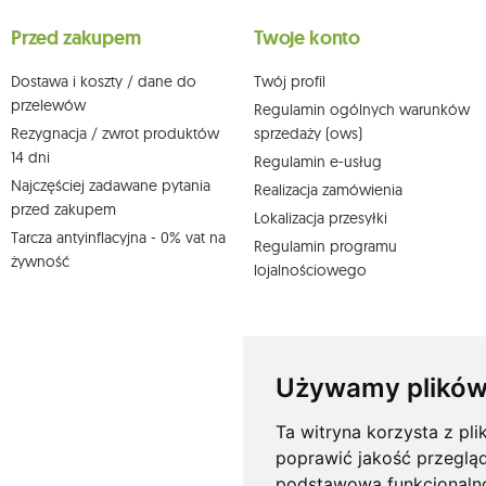
wobec przetwarzania swoich danych oraz prawo do wniesienia 
wpływu na zgodność z prawem przetwarzania, którego dokonano n
Przed zakupem
Twoje konto
działem obsługi klienta Mouton Interactive pod adresem e-mail lub
Więcej informacji:
www.mouton.pl/ODO
Dostawa i koszty / dane do
Twój profil
przelewów
Regulamin ogólnych warunków
Rezygnacja / zwrot produktów
sprzedaży (ows)
14 dni
Regulamin e-usług
Najczęściej zadawane pytania
Realizacja zamówienia
przed zakupem
Lokalizacja przesyłki
Tarcza antyinflacyjna - 0% vat na
Regulamin programu
żywność
lojalnościowego
Używamy plików
Ta witryna korzysta z pli
poprawić jakość przeglą
podstawową funkcjonaln