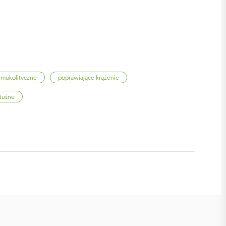
mukolityczne
poprawiające krążenie
tuśne