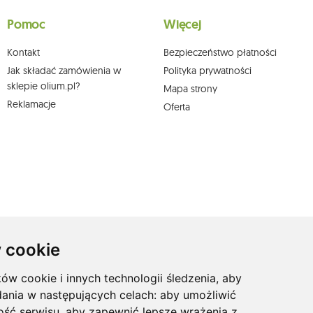
skargi do organu nadzorczego oraz cofnięcia zgody w dowolnym momencie bez
a podstawie zgody przed jej cofnięciem. W tym celu możesz kontaktować się z
Pomoc
Więcej
 pisemnie na adres siedziby.
Kontakt
Bezpieczeństwo płatności
Jak składać zamówienia w
Polityka prywatności
sklepie olium.pl?
Mapa strony
Reklamacje
Oferta
 cookie
ków cookie i innych technologii śledzenia, aby
dania w następujących celach:
aby umożliwić
ość serwisu
,
aby zapewnić lepsze wrażenia z