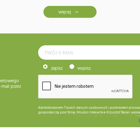
więcej
zapisz
wypisz
rnetowego
mail przez
Administratorem Twoich danych osobowych i podmiotem prowadząc
gospodarczą pod firmą: Mouton Interactive Krzysztof Baran wpisan
miejsca wykonywania działalności w Siedlcach, ul. Starowiejska 26
Dane będą przetwarzane w celu wysyłki newslettera i przechowywa
Przysługuje Ci prawo do żądania dostępu do swoich danych osobo