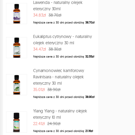
Lawenda - naturalny olejek
eteryczny 30ml
34.83zł
38.70zł
Najniższa cena z 30 dni przed obniżką:
38.70zł
Eukaliptus cytrynowy - naturalny
olejek eteryczny 30 ml
34.47zł
38.30zł
Najniższa cena z 30 dni przed obniżką:
32.55zł
Cynamonowiec kamforowy
Ravintsara - naturalny olejek
eteryczny 30 ml
35.01zł
38.90zł
Najniższa cena z 30 dni przed obniżką:
38.90zł
Ylang Ylang - naturalny olejek
eteryczny 10 ml
22.41zł
24.90zł
Najniższa cena z 30 dni przed obniżką:
21.16zł