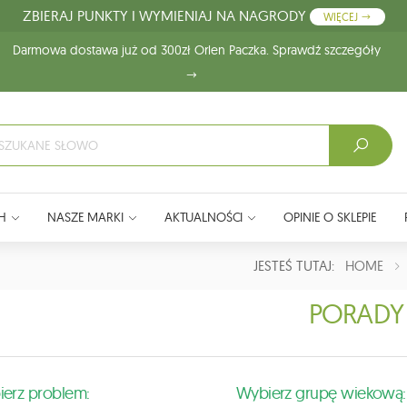
ZBIERAJ PUNKTY I WYMIENIAJ NA NAGRODY
WIĘCEJ
Darmowa dostawa już od 300zł Orlen Paczka. Sprawdź szczegóły
H
NASZE MARKI
AKTUALNOŚCI
OPINIE O SKLEPIE
JESTEŚ TUTAJ:
HOME
PORADY
erz problem:
Wybierz grupę wiekową: