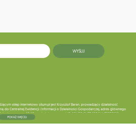
WYŚLIJ
ym sklep internetowy olium.pl jest Krzysztof Baran, prowadzący działalność
ą do Centralnej Ewidencji i Informacji o Działalności Gospodarczej, adres głównego
5, kod pocztowy: 08-110, posiadający numer NIP: 821-152-01-37, REGON: 711650928 .
POKAŻ WIĘCEJ
ne do chwili rezygnacji z subskrypcji.
wych, ich sprostowania, usunięcia, ograniczenia przetwarzania, wniesienia sprzeciwu