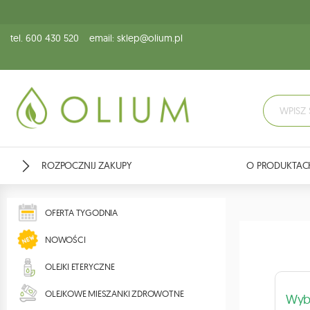
tel. 600 430 520
email: sklep@olium.pl
ROZPOCZNIJ ZAKUPY
O PRODUKTAC
OFERTA TYGODNIA
NOWOŚCI
OLEJKI ETERYCZNE
OLEJKOWE MIESZANKI ZDROWOTNE
Wybi