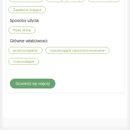
Zapalenie ścięgna
Sposoby użycia:
Przez skórę
Główne właściwosci:
przeciwzapalne
rozszerzające naczynia krwionośne
znieczulające
dowiedz się więcej