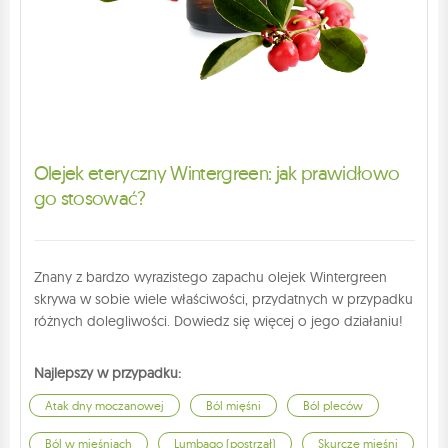
Olejek eteryczny Wintergreen: jak prawidłowo
go stosować?
Znany z bardzo wyrazistego zapachu olejek Wintergreen
skrywa w sobie wiele właściwości, przydatnych w przypadku
różnych dolegliwości. Dowiedz się więcej o jego działaniu!
Najlepszy w przypadku:
Atak dny moczanowej
Ból mięśni
Ból pleców
Ból w mięśniach
Lumbago (postrzał)
Skurcze mięśni