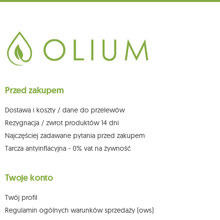
głównego miejsca wykonywania działalności w Siedlcach, ul. Starowiejska
265, kod pocztowy: 08-110, posiadający numer NIP: 821-152-01-37, REGON:
711650928 .
Dane będą przetwarzane w celu wysyłki newslettera i przechowywane do
chwili rezygnacji z subskrypcji.
Przysługuje Ci prawo do żądania dostępu do swoich danych osobowych,
ich sprostowania, usunięcia, ograniczenia przetwarzania, wniesienia
sprzeciwu wobec przetwarzania swoich danych oraz prawo do
wniesienia skargi do organu nadzorczego oraz cofnięcia zgody w
dowolnym momencie bez wpływu na zgodność z prawem przetwarzania,
Przed zakupem
którego dokonano na podstawie zgody przed jej cofnięciem. W tym celu
możesz kontaktować się z działem obsługi klienta Mouton Interactive pod
adresem e-mail lub pisemnie na adres siedziby.
Dostawa i koszty / dane do przelewów
Więcej informacji:
www.mouton.pl/ODO
Rezygnacja / zwrot produktów 14 dni
Najczęściej zadawane pytania przed zakupem
Tarcza antyinflacyjna - 0% vat na żywność
Twoje konto
Twój profil
Regulamin ogólnych warunków sprzedaży (ows)