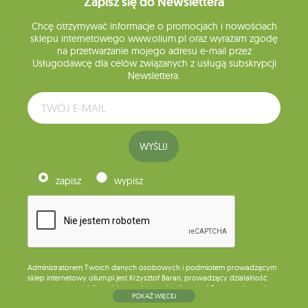
Zapisz się do Newslettera
Chcę otrzymywać informacje o promocjach i nowościach
sklepu internetowego www.olium.pl oraz wyrażam zgodę
na przetwarzanie mojego adresu e-mail przez
Usługodawcę dla celów związanych z usługą subskrypcji
Newslettera.
WYŚLIJ
zapisz
wypisz
Administratorem Twoich danych osobowych i podmiotem prowadzącym
sklep internetowy olium.pl jest Krzysztof Baran, prowadzący działalność
gospodarczą pod firmą: Mouton Interactive Krzysztof Baran wpisaną do
POKAŻ WIĘCEJ
Centralnej Ewidencji i Informacji o Działalności Gospodarczej, adres