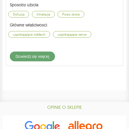
Sposoby użycia:
Dyfuzja
Inhalacja
Przez skórę
Główne właściwosci:
uspokajające oddech
uspokajające serce
dowiedz się więcej
OPINIE O SKLEPIE