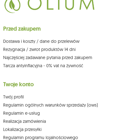
Przysługuje Ci prawo do żądania dostępu do swoich danych osobowych,
ich sprostowania, usunięcia, ograniczenia przetwarzania, wniesienia
sprzeciwu wobec przetwarzania swoich danych oraz prawo do
wniesienia skargi do organu nadzorczego oraz cofnięcia zgody w
dowolnym momencie bez wpływu na zgodność z prawem przetwarzania,
Przed zakupem
którego dokonano na podstawie zgody przed jej cofnięciem. W tym celu
możesz kontaktować się z działem obsługi klienta Mouton Interactive pod
adresem e-mail lub pisemnie na adres siedziby.
Dostawa i koszty / dane do przelewów
Więcej informacji:
www.mouton.pl/ODO
Rezygnacja / zwrot produktów 14 dni
Najczęściej zadawane pytania przed zakupem
Tarcza antyinflacyjna - 0% vat na żywność
Twoje konto
Twój profil
Regulamin ogólnych warunków sprzedaży (ows)
Regulamin e-usług
Realizacja zamówienia
Lokalizacja przesyłki
Regulamin programu lojalnościowego