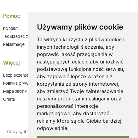
Pomoc
Używamy plików cookie
Kontakt
Jak składać zamówienia w sklepie olium.pl?
Ta witryna korzysta z plików cookie i
Reklamacje
innych technologii śledzenia, aby
poprawić jakość przeglądania w
następujących celach:
aby umożliwić
Więcej
podstawową funkcjonalność serwisu
,
Bezpieczeństwo płatności
aby zapewnić lepsze wrażenia z
Polityka prywatności
korzystania ze strony internetowej
,
aby zmierzyć Twoje zainteresowanie
Mapa strony
naszymi produktami i usługami oraz
Oferta
personalizować interakcje
marketingowe
,
aby dostarczać
reklamy które są dla Ciebie bardziej
odpowiednie
.
Copyright © olium.pl. Wszystkie prawa zastrzeżone. Designed by