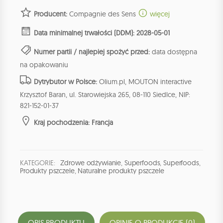
Producent:
Compagnie des Sens
więcej
Data minimalnej trwałości (DDM): 2028-05-01
Numer partii / najlepiej spożyć przed:
data dostępna
na opakowaniu
Dytrybutor w Polsce:
Olium.pl, MOUTON interactive
Krzysztof Baran, ul. Starowiejska 265, 08-110 Siedlce, NIP:
821-152-01-37
Kraj pochodzenia: Francja
KATEGORIE:
Zdrowe odżywianie
,
Superfoods
,
Superfoods
,
Produkty pszczele
,
Naturalne produkty pszczele
OPIS PRODUKTU
OPINIE O PRODUKCIE (0)