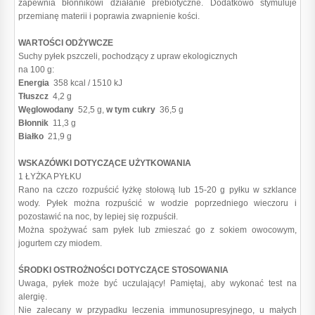
zapewnia błonnikowi działanie prebiotyczne. Dodatkowo stymuluje
przemianę materii i poprawia zwapnienie kości.
WARTOŚCI ODŻYWCZE
Suchy pyłek pszczeli, pochodzący z upraw ekologicznych
na 100 g:
Energia
358 kcal / 1510 kJ
Tłuszcz
4,2 g
Węglowodany
52,5 g,
w tym cukry
36,5 g
Błonnik
11,3 g
Białko
21,9 g
WSKAZÓWKI DOTYCZĄCE UŻYTKOWANIA
1 ŁYŻKA PYŁKU
Rano na czczo rozpuścić łyżkę stołową lub 15-20 g pyłku w szklance
wody. Pyłek można rozpuścić w wodzie poprzedniego wieczoru i
pozostawić na noc, by lepiej się rozpuścił.
Można spożywać sam pyłek lub zmieszać go z sokiem owocowym,
jogurtem czy miodem.
ŚRODKI OSTROŻNOŚCI DOTYCZĄCE STOSOWANIA
Uwaga, pyłek może być uczulający! Pamiętaj, aby wykonać test na
alergię.
Nie zalecany w przypadku leczenia immunosupresyjnego, u małych