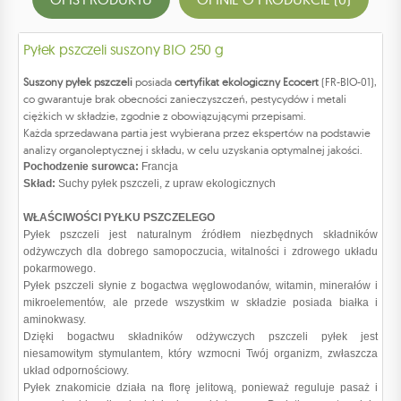
Pyłek pszczeli suszony BIO 250 g
Suszony pyłek pszczeli
posiada
certyfikat ekologiczny Ecocert
(FR-BIO-01),
co gwarantuje brak obecności zanieczyszczeń, pestycydów i metali
ciężkich w składzie, zgodnie z obowiązującymi przepisami.
Każda sprzedawana partia jest wybierana przez ekspertów na podstawie
analizy organoleptycznej i składu, w celu uzyskania optymalnej jakości.
Pochodzenie surowca:
Francja
Skład:
Suchy pyłek pszczeli, z upraw ekologicznych
WŁAŚCIWOŚCI PYŁKU PSZCZELEGO
Pyłek pszczeli jest naturalnym źródłem niezbędnych składników
odżywczych dla dobrego samopoczucia, witalności i zdrowego układu
pokarmowego.
Pyłek pszczeli słynie z bogactwa węglowodanów, witamin, minerałów i
mikroelementów, ale przede wszystkim w składzie posiada białka i
aminokwasy.
Dzięki bogactwu składników odżywczych pszczeli pyłek jest
niesamowitym stymulantem, który wzmocni Twój organizm, zwłaszcza
układ odpornościowy.
Pyłek znakomicie działa na florę jelitową, ponieważ reguluje pasaż i