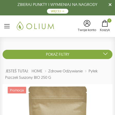
ZBIERAJ PUNKTY I WYMIENIAJ NA NAGRODY
WIĘCEJ
0
Menu
Twoje konto
Koszyk
POKAŻ FILTRY
JESTEŚ TUTAJ:
HOME
Zdrowe Odżywianie
Pyłek
Pszczeli Suszony BIO 250 G
Promocja