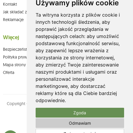
Używamy plików cookie
Kontakt
Jak składać zamówienia w sklepie olium.pl?
Ta witryna korzysta z plików cookie i
Reklamacje
innych technologii śledzenia, aby
poprawić jakość przeglądania w
następujących celach:
aby umożliwić
Więcej
podstawową funkcjonalność serwisu
,
Bezpieczeństwo płatności
aby zapewnić lepsze wrażenia z
Polityka prywatności
korzystania ze strony internetowej
,
aby zmierzyć Twoje zainteresowanie
Mapa strony
naszymi produktami i usługami oraz
Oferta
personalizować interakcje
marketingowe
,
aby dostarczać
reklamy które są dla Ciebie bardziej
odpowiednie
.
Copyright © olium.pl. Wszystkie prawa zastrzeżone. Designed by
MOUTON interactive
Zgoda
Zobacz nasz profil na:
Odmawiam