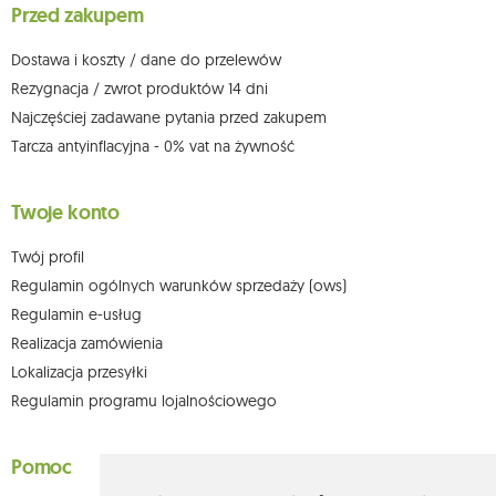
Przed zakupem
którego dokonano na podstawie zgody przed jej cofnięciem. W tym celu
możesz kontaktować się z działem obsługi klienta Mouton Interactive pod
adresem e-mail lub pisemnie na adres siedziby.
Dostawa i koszty / dane do przelewów
Więcej informacji:
www.mouton.pl/ODO
Rezygnacja / zwrot produktów 14 dni
Najczęściej zadawane pytania przed zakupem
Tarcza antyinflacyjna - 0% vat na żywność
Twoje konto
Twój profil
Regulamin ogólnych warunków sprzedaży (ows)
Regulamin e-usług
Realizacja zamówienia
Lokalizacja przesyłki
Regulamin programu lojalnościowego
Pomoc