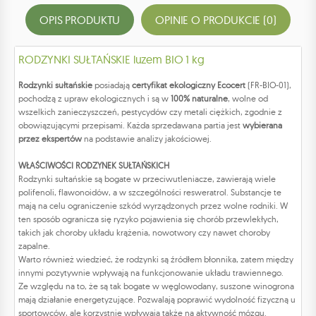
OPIS PRODUKTU
OPINIE O PRODUKCIE (0)
RODZYNKI SUŁTAŃSKIE luzem BIO 1 kg
Rodzynki sułtańskie
posiadają
certyfikat ekologiczny Ecocert
(FR-BIO-01),
pochodzą z upraw ekologicznych i są w
100% naturalne
, wolne od
wszelkich zanieczyszczeń, pestycydów czy metali ciężkich, zgodnie z
obowiązującymi przepisami. Każda sprzedawana partia jest
wybierana
przez ekspertów
na podstawie analizy jakościowej.
WŁAŚCIWOŚCI RODZYNEK SUŁTAŃSKICH
Rodzynki sułtańskie są bogate w przeciwutleniacze, zawierają wiele
polifenoli, flawonoidów, a w szczególności resweratrol. Substancje te
mają na celu ograniczenie szkód wyrządzonych przez wolne rodniki. W
ten sposób ogranicza się ryzyko pojawienia się chorób przewlekłych,
takich jak choroby układu krążenia, nowotwory czy nawet choroby
zapalne.
Warto również wiedzieć, że rodzynki są źródłem błonnika, zatem między
innymi pozytywnie wpływają na funkcjonowanie układu trawiennego.
Ze względu na to, że są tak bogate w węglowodany, suszone winogrona
mają działanie energetyzujące. Pozwalają poprawić wydolność fizyczną u
sportowców, ale korzystnie wpływają także na aktywność mózgu.