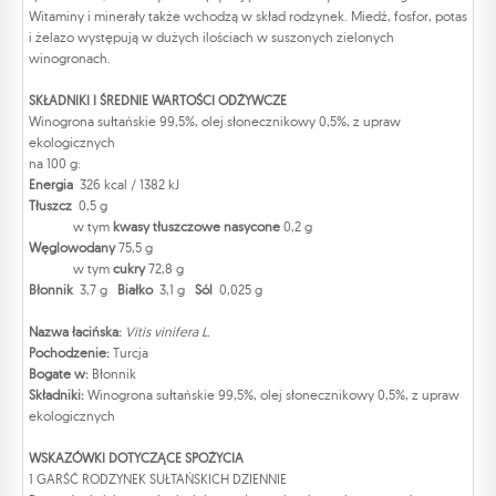
Witaminy i minerały także wchodzą w skład rodzynek. Miedź, fosfor, potas
i żelazo występują w dużych ilościach w suszonych zielonych
winogronach.
SKŁADNIKI I ŚREDNIE WARTOŚCI ODŻYWCZE
Winogrona sułtańskie 99,5%, olej słonecznikowy 0,5%, z upraw
ekologicznych
na 100 g:
Energia
326 kcal / 1382 kJ
Tłuszcz
0,5 g
w tym
kwasy tłuszczowe nasycone
0,2 g
Węglowodany
75,5 g
w tym
cukry
72,8 g
Błonnik
3,7 g
Białko
3,1 g
Sól
0,025 g
Nazwa łacińska:
Vitis vinifera L.
Pochodzenie:
Turcja
Bogate w:
Błonnik
Składniki:
Winogrona sułtańskie 99,5%, olej słonecznikowy 0,5%, z upraw
ekologicznych
WSKAZÓWKI DOTYCZĄCE SPOŻYCIA
1 GARŚĆ RODZYNEK SUŁTAŃSKICH DZIENNIE