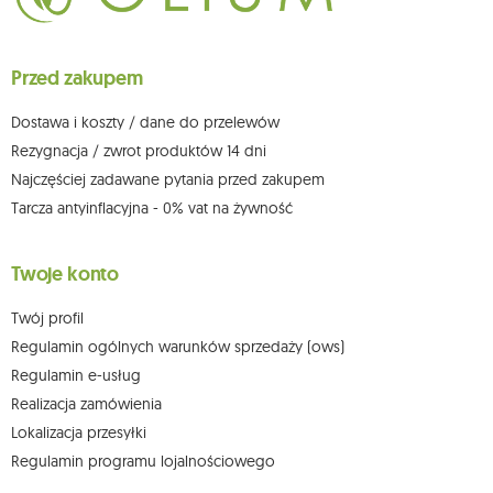
ich sprostowania, usunięcia, ograniczenia przetwarzania, wniesienia
sprzeciwu wobec przetwarzania swoich danych oraz prawo do
wniesienia skargi do organu nadzorczego oraz cofnięcia zgody w
dowolnym momencie bez wpływu na zgodność z prawem przetwarzania,
Przed zakupem
którego dokonano na podstawie zgody przed jej cofnięciem. W tym celu
możesz kontaktować się z działem obsługi klienta Mouton Interactive pod
adresem e-mail lub pisemnie na adres siedziby.
Dostawa i koszty / dane do przelewów
Więcej informacji:
www.mouton.pl/ODO
Rezygnacja / zwrot produktów 14 dni
Najczęściej zadawane pytania przed zakupem
Tarcza antyinflacyjna - 0% vat na żywność
Twoje konto
Twój profil
Regulamin ogólnych warunków sprzedaży (ows)
Regulamin e-usług
Realizacja zamówienia
Lokalizacja przesyłki
Regulamin programu lojalnościowego