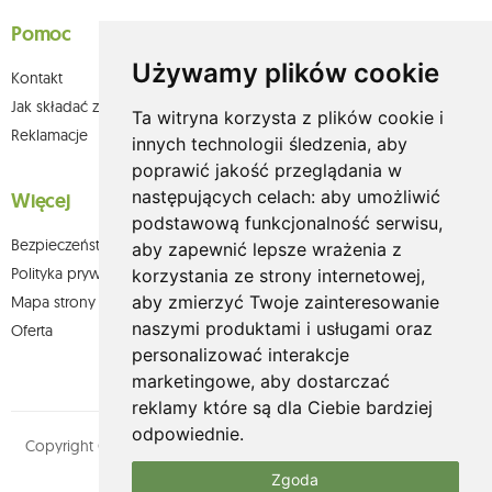
Pomoc
Używamy plików cookie
Kontakt
Jak składać zamówienia w sklepie olium.pl?
Ta witryna korzysta z plików cookie i
Reklamacje
innych technologii śledzenia, aby
poprawić jakość przeglądania w
następujących celach:
aby umożliwić
Więcej
podstawową funkcjonalność serwisu
,
Bezpieczeństwo płatności
aby zapewnić lepsze wrażenia z
Polityka prywatności
korzystania ze strony internetowej
,
aby zmierzyć Twoje zainteresowanie
Mapa strony
naszymi produktami i usługami oraz
Oferta
personalizować interakcje
marketingowe
,
aby dostarczać
reklamy które są dla Ciebie bardziej
odpowiednie
.
Copyright © olium.pl. Wszystkie prawa zastrzeżone. Designed by
MOUTON interactive
Zgoda