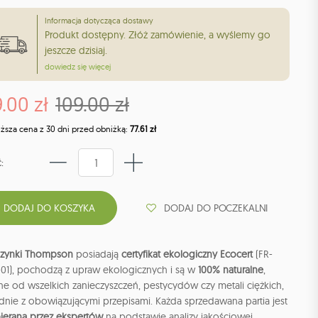
Informacja dotycząca dostawy
Produkt dostępny. Złóż zamówienie, a wyślemy go
jeszcze dzisiaj.
dowiedz się więcej
.00 zł
109.00 zł
iższa cena z 30 dni przed obniżką:
77.61 zł
:
DODAJ DO POCZEKALNI
zynki Thompson
posiadają
certyfikat ekologiczny Ecocert
(FR-
-01), pochodzą z upraw ekologicznych i są w
100% naturalne
,
e od wszelkich zanieczyszczeń, pestycydów czy metali ciężkich,
dnie z obowiązującymi przepisami. Każda sprzedawana partia jest
ierana przez ekspertów
na podstawie analizy jakościowej.