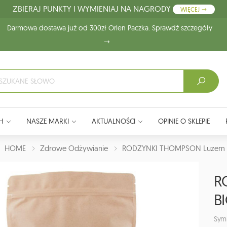
ZBIERAJ PUNKTY I WYMIENIAJ NA NAGRODY
WIĘCEJ
Darmowa dostawa już od 300zł Orlen Paczka. Sprawdź szczegóły
H
NASZE MARKI
AKTUALNOŚCI
OPINIE O SKLEPIE
J:
HOME
Zdrowe Odżywianie
RODZYNKI THOMPSON Luzem B
R
BI
Sym