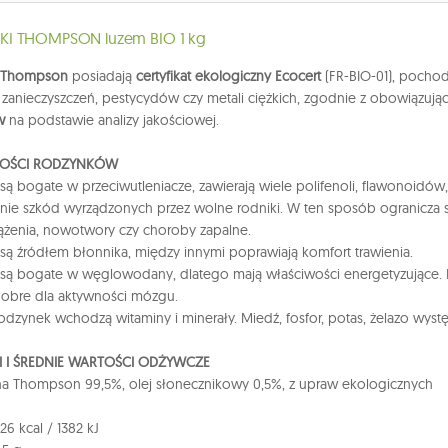
I THOMPSON luzem BIO 1 kg
 Thompson
posiadają
certyfikat ekologiczny Ecocert
(FR-BIO-01), pochod
 zanieczyszczeń, pestycydów czy metali ciężkich, zgodnie z obowiązują
ów
na podstawie analizy jakościowej.
OŚCI RODZYNKÓW
są bogate w przeciwutleniacze, zawierają wiele polifenoli, flawonoidów,
nie szkód wyrządzonych przez wolne rodniki. W ten sposób ogranicza si
ążenia, nowotwory czy choroby zapalne.
są źródłem błonnika, między innymi poprawiają komfort trawienia.
są bogate w węglowodany, dlatego mają właściwości energetyzujące. 
dobre dla aktywności mózgu.
odzynek wchodzą witaminy i minerały. Miedź, fosfor, potas, żelazo wystę
I I ŚREDNIE WARTOŚCI ODŻYWCZE
a Thompson 99,5%, olej słonecznikowy 0,5%, z upraw ekologicznych
6 kcal / 1382 kJ