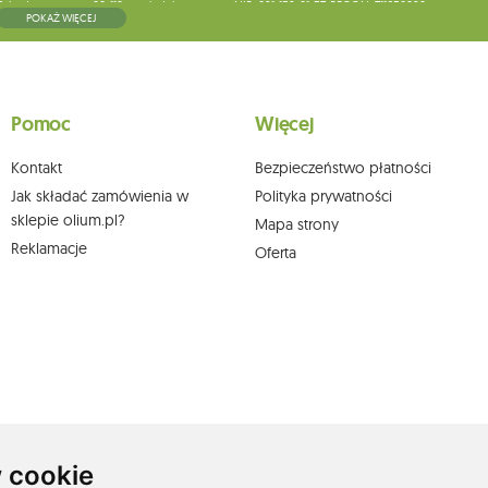
5, kod pocztowy: 08-110, posiadający numer NIP: 821-152-01-37, REGON: 711650928 .
POKAŻ WIĘCEJ
ne do chwili rezygnacji z subskrypcji.
wych, ich sprostowania, usunięcia, ograniczenia przetwarzania, wniesienia sprzeciwu
skargi do organu nadzorczego oraz cofnięcia zgody w dowolnym momencie bez
a podstawie zgody przed jej cofnięciem. W tym celu możesz kontaktować się z
Pomoc
Więcej
 pisemnie na adres siedziby.
Kontakt
Bezpieczeństwo płatności
Jak składać zamówienia w
Polityka prywatności
sklepie olium.pl?
Mapa strony
Reklamacje
Oferta
 cookie