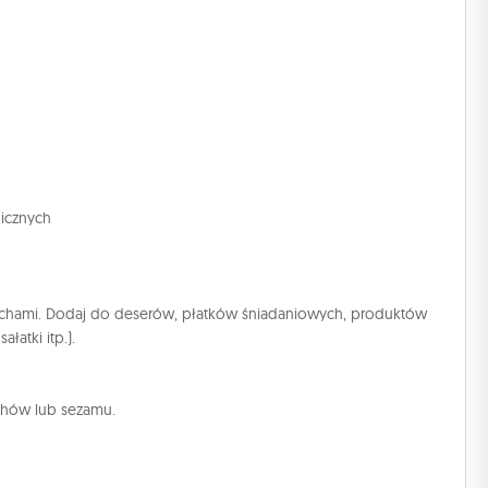
icznych
zechami. Dodaj do deserów, płatków śniadaniowych, produktów
łatki itp.).
echów lub sezamu.