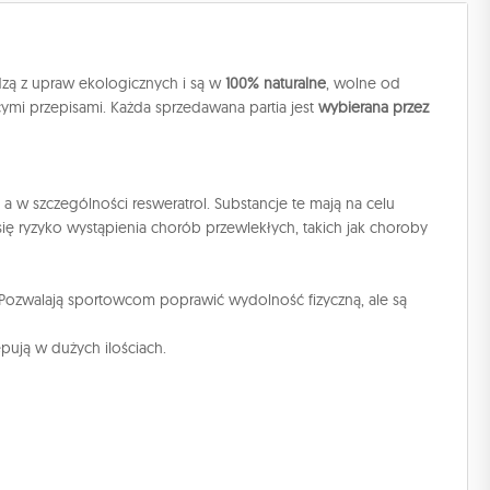
zą z upraw ekologicznych i są w
100% naturalne
, wolne od
cymi przepisami. Każda sprzedawana partia jest
wybierana przez
 a w szczególności resweratrol. Substancje te mają na celu
ę ryzyko wystąpienia chorób przewlekłych, takich jak choroby
Pozwalają sportowcom poprawić wydolność fizyczną, ale są
pują w dużych ilościach.