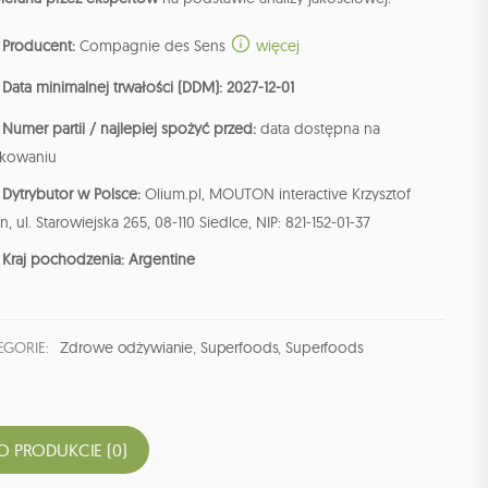
Producent:
Compagnie des Sens
więcej
Data minimalnej trwałości (DDM): 2027-12-01
Numer partii / najlepiej spożyć przed:
data dostępna na
kowaniu
Dytrybutor w Polsce:
Olium.pl, MOUTON interactive Krzysztof
n, ul. Starowiejska 265, 08-110 Siedlce, NIP: 821-152-01-37
Kraj pochodzenia: Argentine
EGORIE:
Zdrowe odżywianie
,
Superfoods
,
Superfoods
O PRODUKCIE (0)