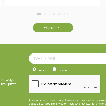
więcej
zapisz
wypisz
rnetowego
mail przez
Administratorem Twoich danych osobowych i podmiotem prowadząc
gospodarczą pod firmą: Mouton Interactive Krzysztof Baran wpisan