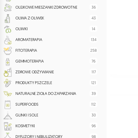
36
OLEJKOWE MIESZANKI ZDROWOTNE
43
OLIWA Z OLIWEK
14
OLIWKI
134
AROMATERAPIA
258
FITOTERAPIA
76
GEMMOTERAPIA
117
ZDROWE ODŻYWIANIE
121
PRODUKTY PSZCZELE
39
NATURALNE ZIOŁA DO ZAPARZANIA
112
SUPERFOODS
30
GLINKI I SOLE
96
KOSMETYKI
98
DYFUZORY I NEBULIZATORY