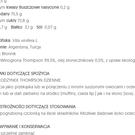
5 g
tym
kwasy tłuszczowe nasycone
0,2 g
dany
75,5 g
tym
cukry
72,8 g
,7 g
Białko
3,1 g
Sól
0,07 g
ińska:
Vitis vinifera L.
nie:
Argentyna, Turcja
:
Błonnik
:
Winogrona Thompson 99,5%, olej słonecznikowy 0,5%, z upraw ekolog
KI DOTYCZĄCE SPOŻYCIA
 RODZYNEK THOMPSON DZIENNIE
ia jako przekąska lub w połączeniu z innymi suszonymi owocami i or
lub w dań zarówno na słodko (muffiny, ciasta itp.) jak i na słono (sosy, sa
OSTROŻNOŚCI DOTYCZĄCE STOSOWANIA
pogrubioną czcionką na liście składników. Możliwe śladowe ilości orz
WYWANIE I KONSERWACJA
 szczelnie zamknąć.