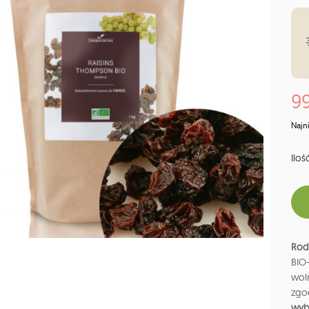
99
Najn
Ilość
Rod
BIO
woln
zgo
wyb