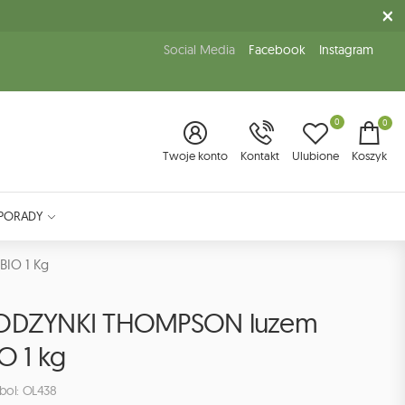
Social Media
Facebook
Instagram
0
0
Twoje konto
Kontakt
Ulubione
Koszyk
PORADY
IO 1 Kg
ODZYNKI THOMPSON luzem
O 1 kg
bol: OL438