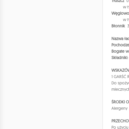
Tłuszcz
0,
w 
Węglowo
w 
Błonnik
3
Nazwa łac
Pochodze
Bogate w
Składniki
WSKAZÓW
1 GARŚĆ
Do spożyc
mlecznych 
ŚRODKI 
Alergeny 
PRZECHO
Po użyciu