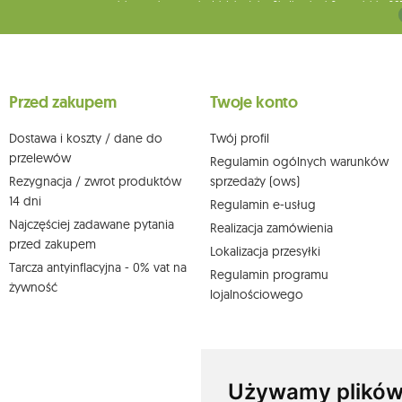
miejsca wykonywania działalności w Siedlcach, ul. Starowiejska 26
Dane będą przetwarzane w celu wysyłki newslettera i przechowywa
Przysługuje Ci prawo do żądania dostępu do swoich danych osobo
wobec przetwarzania swoich danych oraz prawo do wniesienia 
wpływu na zgodność z prawem przetwarzania, którego dokonano n
Przed zakupem
Twoje konto
działem obsługi klienta Mouton Interactive pod adresem e-mail lub
Więcej informacji:
www.mouton.pl/ODO
Dostawa i koszty / dane do
Twój profil
przelewów
Regulamin ogólnych warunków
Rezygnacja / zwrot produktów
sprzedaży (ows)
14 dni
Regulamin e-usług
Najczęściej zadawane pytania
Realizacja zamówienia
przed zakupem
Lokalizacja przesyłki
Tarcza antyinflacyjna - 0% vat na
Regulamin programu
żywność
lojalnościowego
Używamy plików