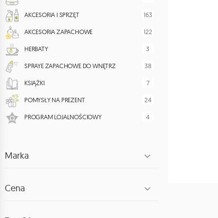
163
AKCESORIA I SPRZĘT
122
AKCESORIA ZAPACHOWE
3
HERBATY
38
SPRAYE ZAPACHOWE DO WNĘTRZ
7
KSIĄŻKI
24
POMYSŁY NA PREZENT
4
PROGRAM LOJALNOŚCIOWY
Marka
Cena