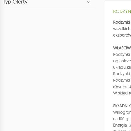
Typ Oferty
RODZYNK
Rodzynki
wszelkich
ekspert
WŁAŚCIW
Rodzynki 
ogranicze
układu kr
Rodzynki 
Rodzynki 
również 
W skład r
SKŁADNIK
Winogron
na 100 g:
Energia
32