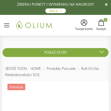
ZBIERAJ PUNKTY I WYMIENIAJ NA NAGRODY
WIĘCEJ
0
Menu
Twoje konto
Koszyk
POKAŻ FILTRY
JESTEŚ TUTAJ:
HOME
Produkty Pszczele
Roll-On Na
Niedoskonałości SOS
Promocja