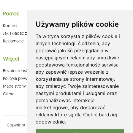
Pomoc
Używamy plików cookie
Kontakt
Jak składać zamówienia w sklepie olium.pl?
Ta witryna korzysta z plików cookie i
Reklamacje
innych technologii śledzenia, aby
poprawić jakość przeglądania w
następujących celach:
aby umożliwić
Więcej
podstawową funkcjonalność serwisu
,
Bezpieczeństwo płatności
aby zapewnić lepsze wrażenia z
Polityka prywatności
korzystania ze strony internetowej
,
aby zmierzyć Twoje zainteresowanie
Mapa strony
naszymi produktami i usługami oraz
Oferta
personalizować interakcje
marketingowe
,
aby dostarczać
reklamy które są dla Ciebie bardziej
odpowiednie
.
Copyright © olium.pl. Wszystkie prawa zastrzeżone. Designed by
MOUTON interactive