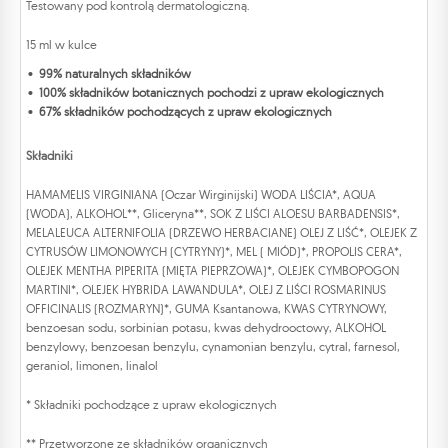
Testowany pod kontrolą dermatologiczną.
15 ml w kulce
99% naturalnych składników
100% składników botanicznych pochodzi z upraw ekologicznych
67% składników pochodzących z upraw ekologicznych
Składniki
HAMAMELIS VIRGINIANA (Oczar Wirginijski) WODA LIŚCIA*, AQUA
(WODA), ALKOHOL**, Gliceryna**, SOK Z LIŚCI ALOESU BARBADENSIS*,
MELALEUCA ALTERNIFOLIA (DRZEWO HERBACIANE) OLEJ Z LIŚĆ*, OLEJEK Z
CYTRUSÓW LIMONOWYCH (CYTRYNY)*, MEL ( MIÓD)*, PROPOLIS CERA*,
OLEJEK MENTHA PIPERITA (MIĘTA PIEPRZOWA)*, OLEJEK CYMBOPOGON
MARTINI*, OLEJEK HYBRIDA LAWANDULA*, OLEJ Z LIŚCI ROSMARINUS
OFFICINALIS (ROZMARYN)*, GUMA Ksantanowa, KWAS CYTRYNOWY,
benzoesan sodu, sorbinian potasu, kwas dehydrooctowy, ALKOHOL
benzylowy, benzoesan benzylu, cynamonian benzylu, cytral, farnesol,
geraniol, limonen, linalol
* Składniki pochodzące z upraw ekologicznych
** Przetworzone ze składników organicznych