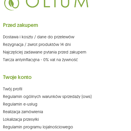
Przysługuje Ci prawo do żądania dostępu do swoich danych osobowych,
ich sprostowania, usunięcia, ograniczenia przetwarzania, wniesienia
sprzeciwu wobec przetwarzania swoich danych oraz prawo do
wniesienia skargi do organu nadzorczego oraz cofnięcia zgody w
dowolnym momencie bez wpływu na zgodność z prawem przetwarzania,
Przed zakupem
którego dokonano na podstawie zgody przed jej cofnięciem. W tym celu
możesz kontaktować się z działem obsługi klienta Mouton Interactive pod
adresem e-mail lub pisemnie na adres siedziby.
Dostawa i koszty / dane do przelewów
Więcej informacji:
www.mouton.pl/ODO
Rezygnacja / zwrot produktów 14 dni
Najczęściej zadawane pytania przed zakupem
Tarcza antyinflacyjna - 0% vat na żywność
Twoje konto
Twój profil
Regulamin ogólnych warunków sprzedaży (ows)
Regulamin e-usług
Realizacja zamówienia
Lokalizacja przesyłki
Regulamin programu lojalnościowego