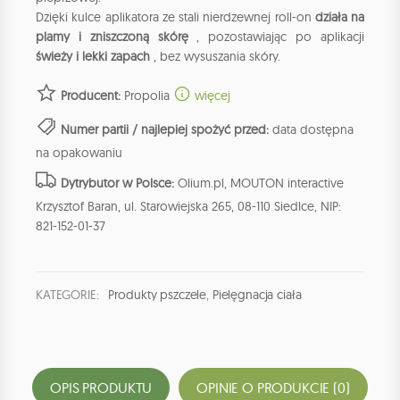
Dzięki kulce aplikatora ze stali nierdzewnej roll-on
działa na
plamy i zniszczoną skórę
, pozostawiając po aplikacji
świeży i lekki zapach
, bez wysuszania skóry.
Producent:
Propolia
więcej
Numer partii / najlepiej spożyć przed:
data dostępna
na opakowaniu
Dytrybutor w Polsce:
Olium.pl, MOUTON interactive
Krzysztof Baran, ul. Starowiejska 265, 08-110 Siedlce, NIP:
821-152-01-37
KATEGORIE:
Produkty pszczele
,
Pielęgnacja ciała
OPIS PRODUKTU
OPINIE O PRODUKCIE (0)