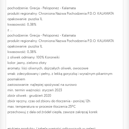
pochodzenie: Grecja - Peloponez - Kalamata
produkt regionalny: Chroniona Nazwa Pochodzenia P.D.O. KALAMATA
opakowanie: puszka 1L
kwasowość: 0,38%
z ...
pochodzenie: Grecja - Peloponez - Kalamata
produkt regionalny: Chroniona Nazwa Pochodzenia P.D.O. KALAMATA
opakowanie: puszka 1L
kwasowość: 0,38%
z oliwek odmiany: 100% Koroneiki
kolor: jasny, zielono złoty
aromaty: liści oliwnych, dojrzałych oliwek, owocowe
smak: zdecydowany i pełny, z lekką goryczką i wyraźnym pikantnym
posmakiem
zastosowanie: najlepiej spożywać na surowo
min. termin ważności: styczeń 2023
zbiór oliwek : grudzień 2020
zbiór ręczny, czas od zbioru do tłoczenia - poniżej 12h
max. temperatura w procesie tłoczenia 25ºC
przechowuj z dala od źródeł ciepła, zawsze zakręcaj korek
etykieta produktu / tabela wartości odżywczych w galerii