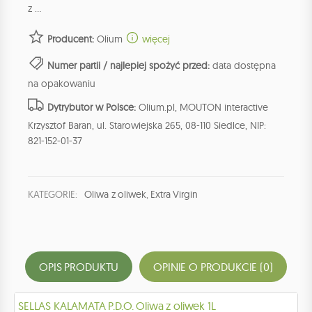
z ...
Producent:
Olium
więcej
Numer partii / najlepiej spożyć przed:
data dostępna
na opakowaniu
Dytrybutor w Polsce:
Olium.pl, MOUTON interactive
Krzysztof Baran, ul. Starowiejska 265, 08-110 Siedlce, NIP:
821-152-01-37
KATEGORIE:
Oliwa z oliwek
,
Extra Virgin
OPIS PRODUKTU
OPINIE O PRODUKCIE (0)
SELLAS KALAMATA P.D.O. Oliwa z oliwek 1L