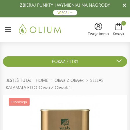
ZBIERAJ PUNKTY I WYMIENIAJ NA NAGRODY
WIĘCEJ
0
Menu
Twoje konto
Koszyk
POKAŻ FILTRY
JESTEŚ TUTAJ:
HOME
Oliwa Z Oliwek
SELLAS
KALAMATA P.D.O. Oliwa Z Oliwek 1L
Promocja