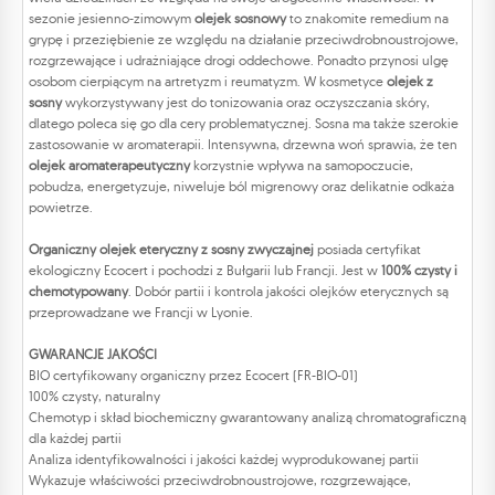
sezonie jesienno-zimowym
olejek sosnowy
to znakomite remedium na
grypę i przeziębienie ze względu na działanie przeciwdrobnoustrojowe,
rozgrzewające i udrażniające drogi oddechowe. Ponadto przynosi ulgę
osobom cierpiącym na artretyzm i reumatyzm. W kosmetyce
olejek z
sosny
wykorzystywany jest do tonizowania oraz oczyszczania skóry,
dlatego poleca się go dla cery problematycznej. Sosna ma także szerokie
zastosowanie w aromaterapii. Intensywna, drzewna woń sprawia, że ten
olejek aromaterapeutyczny
korzystnie wpływa na samopoczucie,
pobudza, energetyzuje, niweluje ból migrenowy oraz delikatnie odkaża
powietrze.
Organiczny olejek eteryczny z sosny zwyczajnej
posiada certyfikat
ekologiczny Ecocert i pochodzi z Bułgarii lub Francji. Jest w
100% czysty i
chemotypowany
. Dobór partii i kontrola jakości olejków eterycznych są
przeprowadzane we Francji w Lyonie.
GWARANCJE JAKOŚCI
BIO certyfikowany organiczny przez Ecocert (FR-BIO-01)
100% czysty, naturalny
Chemotyp i skład biochemiczny gwarantowany analizą chromatograficzną
dla każdej partii
Analiza identyfikowalności i jakości każdej wyprodukowanej partii
Wykazuje właściwości przeciwdrobnoustrojowe, rozgrzewające,