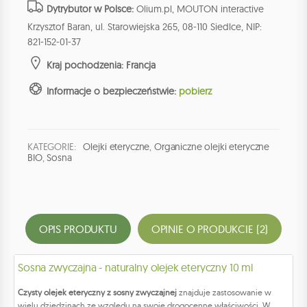
Dytrybutor w Polsce:
Olium.pl, MOUTON interactive
Krzysztof Baran, ul. Starowiejska 265, 08-110 Siedlce, NIP:
821-152-01-37
Kraj pochodzenia: Francja
Informacje o bezpieczeństwie:
pobierz
KATEGORIE:
Olejki eteryczne
,
Organiczne olejki eteryczne
BIO
,
Sosna
OPIS PRODUKTU
OPINIE O PRODUKCIE (2)
Sosna zwyczajna - naturalny olejek eteryczny 10 ml
Czysty olejek eteryczny z sosny zwyczajnej
znajduje zastosowanie w
wielu dziedzinach ze względu na swoje drogocenne właściwości. W