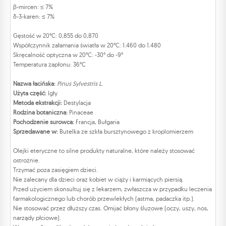
β-mircen: ≤ 7%
δ-3-karen: ≤ 7%
Gęstość w 20°C: 0,855 do 0,870
Współczynnik załamania światła w 20°C: 1.460 do 1.480
Skręcalność optyczna w 20°C: -30° do -9°
Temperatura zapłonu: 36°C
Nazwa łacińska:
Pinus Sylvestris L.
Użyta część:
Igły
Metoda ekstrakcji:
Destylacja
Rodzina botaniczna:
Pinaceae
Pochodzenie surowca:
Francja, Bułgaria
Sprzedawane w:
Butelka ze szkła bursztynowego z kroplomierzem
Olejki eteryczne to silne produkty naturalne, które należy stosować
ostrożnie.
Trzymać poza zasięgiem dzieci.
Nie zalecany dla dzieci oraz kobiet w ciąży i karmiących piersią.
Przed użyciem skonsultuj się z lekarzem, zwłaszcza w przypadku leczenia
farmakologicznego lub chorób przewlekłych (astma, padaczka itp.).
Nie stosować przez dłuższy czas. Omijać błony śluzowe (oczy, uszy, nos,
narządy płciowe).