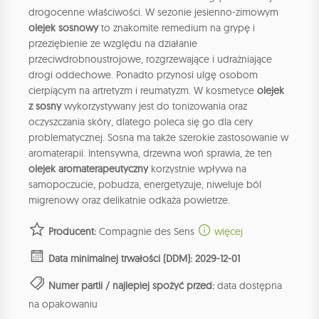
drogocenne właściwości. W sezonie jesienno-zimowym
olejek sosnowy
to znakomite remedium na grypę i
przeziębienie ze względu na działanie
przeciwdrobnoustrojowe, rozgrzewające i udrażniające
drogi oddechowe. Ponadto przynosi ulgę osobom
cierpiącym na artretyzm i reumatyzm. W kosmetyce
olejek
z sosny
wykorzystywany jest do tonizowania oraz
oczyszczania skóry, dlatego poleca się go dla cery
problematycznej. Sosna ma także szerokie zastosowanie w
aromaterapii. Intensywna, drzewna woń sprawia, że ten
olejek aromaterapeutyczny
korzystnie wpływa na
samopoczucie, pobudza, energetyzuje, niweluje ból
migrenowy oraz delikatnie odkaża powietrze.
Producent:
Compagnie des Sens
więcej
Data minimalnej trwałości (DDM): 2029-12-01
Numer partii / najlepiej spożyć przed:
data dostępna
na opakowaniu