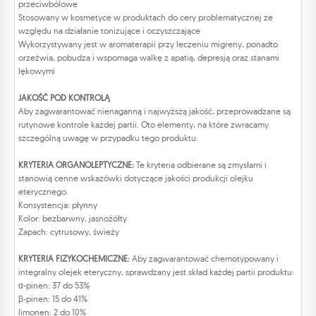
przeciwbólowe
Stosowany w kosmetyce w produktach do cery problematycznej ze
względu na działanie tonizujące i oczyszczające
Wykorzystywany jest w aromaterapii przy leczeniu migreny, ponadto
orzeźwia, pobudza i wspomaga walkę z apatią, depresją oraz stanami
lękowymi
JAKOŚĆ POD KONTROLĄ
Aby zagwarantować nienaganną i najwyższą jakość, przeprowadzane są
rutynowe kontrole każdej partii. Oto elementy, na które zwracamy
szczególną uwagę w przypadku tego produktu:
KRYTERIA ORGANOLEPTYCZNE:
Te kryteria odbierane są zmysłami i
stanowią cenne wskazówki dotyczące jakości produkcji olejku
eterycznego.
Konsystencja: płynny
Kolor: bezbarwny, jasnożółty
Zapach: cytrusowy, świeży
KRYTERIA FIZYKOCHEMICZNE:
Aby zagwarantować chemotypowany i
integralny olejek eteryczny, sprawdzany jest skład każdej partii produktu:
α-pinen: 37 do 53%
β-pinen: 15 do 41%
limonen: 2 do 10%