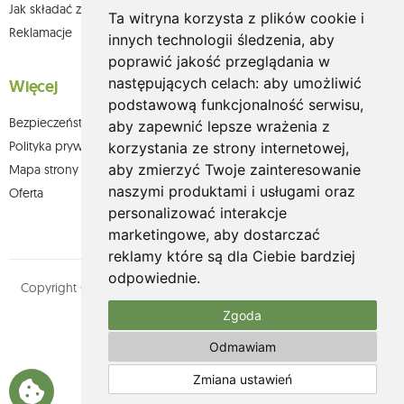
Jak składać zamówienia w sklepie olium.pl?
Ta witryna korzysta z plików cookie i
Reklamacje
innych technologii śledzenia, aby
poprawić jakość przeglądania w
następujących celach:
aby umożliwić
Więcej
podstawową funkcjonalność serwisu
,
Bezpieczeństwo płatności
aby zapewnić lepsze wrażenia z
Polityka prywatności
korzystania ze strony internetowej
,
aby zmierzyć Twoje zainteresowanie
Mapa strony
naszymi produktami i usługami oraz
Oferta
personalizować interakcje
marketingowe
,
aby dostarczać
reklamy które są dla Ciebie bardziej
odpowiednie
.
Copyright © olium.pl. Wszystkie prawa zastrzeżone. Designed by
MOUTON interactive
Zgoda
Zobacz nasz profil na:
Odmawiam
Zmiana ustawień