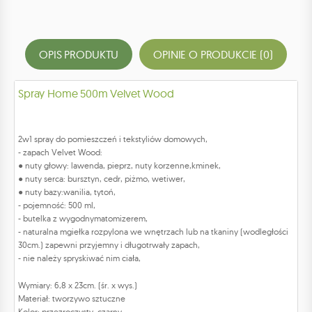
OPIS PRODUKTU
OPINIE O PRODUKCIE (0)
Spray Home 500m Velvet Wood
2w1 spray do pomieszczeń i tekstyliów domowych,
- zapach Velvet Wood:
● nuty głowy: lawenda, pieprz, nuty korzenne,kminek,
● nuty serca: bursztyn, cedr, piżmo, wetiwer,
● nuty bazy:wanilia, tytoń,
- pojemność: 500 ml,
- butelka z wygodnymatomizerem,
- naturalna mgiełka rozpylona we wnętrzach lub na tkaniny (wodległości
30cm.) zapewni przyjemny i długotrwały zapach,
- nie należy spryskiwać nim ciała,
Wymiary: 6,8 x 23cm. (śr. x wys.)
Materiał: tworzywo sztuczne
Kolor: przezroczysty, czarny