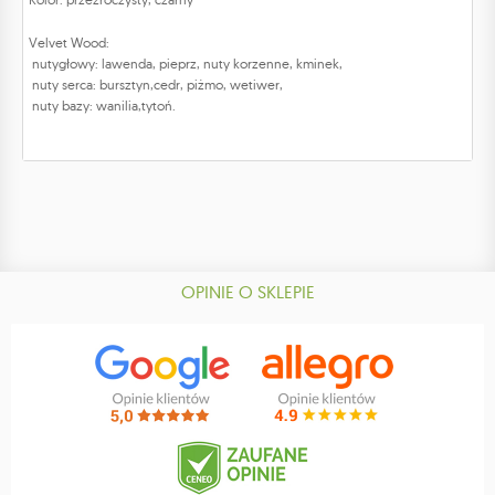
Velvet Wood:
nutygłowy: lawenda, pieprz, nuty korzenne, kminek,
nuty serca: bursztyn,cedr, piżmo, wetiwer,
nuty bazy: wanilia,tytoń.
OPINIE O SKLEPIE