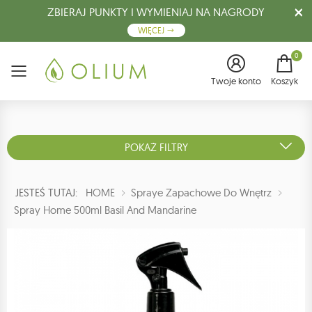
ZBIERAJ PUNKTY I WYMIENIAJ NA NAGRODY
WIĘCEJ
0
Menu
Twoje konto
Koszyk
POKAŻ FILTRY
JESTEŚ TUTAJ:
HOME
Spraye Zapachowe Do Wnętrz
Spray Home 500ml Basil And Mandarine