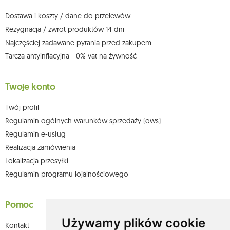
możesz kontaktować się z działem obsługi klienta Mouton Interactive pod
adresem e-mail lub pisemnie na adres siedziby.
Dostawa i koszty / dane do przelewów
Więcej informacji:
www.mouton.pl/ODO
Rezygnacja / zwrot produktów 14 dni
Najczęściej zadawane pytania przed zakupem
Tarcza antyinflacyjna - 0% vat na żywność
Twoje konto
Twój profil
Regulamin ogólnych warunków sprzedaży (ows)
Regulamin e-usług
Realizacja zamówienia
Lokalizacja przesyłki
Regulamin programu lojalnościowego
Pomoc
Używamy plików cookie
Kontakt