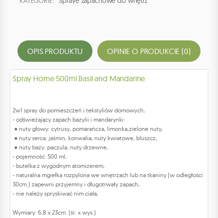
KATEGORIE:
Spraye zapachowe do wnętrz
OPIS PRODUKTU
OPINIE O PRODUKCIE (0)
Spray Home 500ml Basil and Mandarine
2w1 spray do pomieszczeń i tekstyliów domowych,
- odświeżający zapach bazylii i mandarynki:
● nuty głowy: cytrusy, pomarańcza, limonka,zielone nuty,
● nuty serca: jaśmin, konwalia, nuty kwiatowe, bluszcz,
● nuty bazy: paczula, nuty drzewne,
- pojemność: 500 ml,
- butelka z wygodnym atomizerem,
- naturalna mgiełka rozpylona we wnętrzach lub na tkaniny (w odległości
30cm.) zapewni przyjemny i długotrwały zapach,
- nie należy spryskiwać nim ciała,
Wymiary: 6,8 x 23cm. (śr. x wys.)