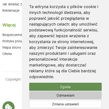
Jak składać zamówienia w sklepie olium.pl?
Ta witryna korzysta z plików cookie i
Reklamacje
innych technologii śledzenia, aby
poprawić jakość przeglądania w
następujących celach:
aby umożliwić
Więcej
podstawową funkcjonalność serwisu
,
Bezpieczeństwo płatności
aby zapewnić lepsze wrażenia z
Polityka prywatności
korzystania ze strony internetowej
,
aby zmierzyć Twoje zainteresowanie
Mapa strony
naszymi produktami i usługami oraz
Oferta
personalizować interakcje
marketingowe
,
aby dostarczać
reklamy które są dla Ciebie bardziej
odpowiednie
.
Copyright © olium.pl. Wszystkie prawa zastrzeżone. Designed by
MOUTON interactive
Zgoda
Zobacz nasz profil na:
Odmawiam
Zmiana ustawień