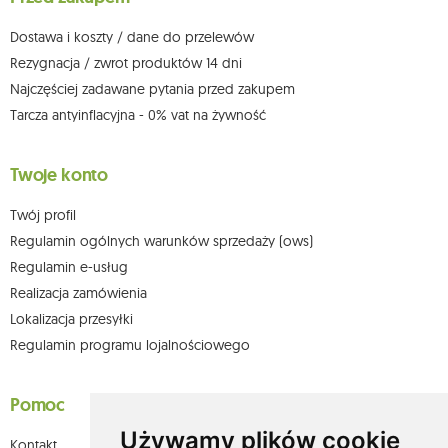
możesz kontaktować się z działem obsługi klienta Mouton Interactive pod
adresem e-mail lub pisemnie na adres siedziby.
Dostawa i koszty / dane do przelewów
Więcej informacji:
www.mouton.pl/ODO
Rezygnacja / zwrot produktów 14 dni
Najczęściej zadawane pytania przed zakupem
Tarcza antyinflacyjna - 0% vat na żywność
Twoje konto
Twój profil
Regulamin ogólnych warunków sprzedaży (ows)
Regulamin e-usług
Realizacja zamówienia
Lokalizacja przesyłki
Regulamin programu lojalnościowego
Pomoc
Używamy plików cookie
Kontakt