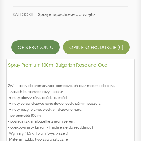
KATEGORIE:
Spraye zapachowe do wnętrz
OPIS PRODUKTU
OPINIE O PRODUKCIE (0)
Spray Premium 100ml Bulgarian Rose and Oud
2w1 – spray do aromatyzacji pomieszczeń oraz mgiełka do ciała,
- zapach bułgarskiej róży i agaru:
● nuty głowy: róża, goździki, miód,
● nuty serca: drzewo sandałowe, cedr, jaśmin, paczula,
● nuty bazy: piżmo, słodkie i drzewne nuty,
- pojemność: 100 ml,
- posiada szklaną butelkę z atomizerem,
- opakowana w kartonik (nadaje się do recyklingu).
Wymiary: 11,5 x 4,5 cm (wys. x szer.)
Materiał: szkło, tworzywo sztuczne