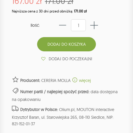
167.00 zł
171.00 zł
Najniższa cena z 30 dni przed obniżką:
171.00 zł
Ilość:
DODAJ DO POCZEKALNI
Producent:
CERERIA MOLLA
więcej
Numer partii / najlepiej spożyć przed:
data dostępna
na opakowaniu
Dytrybutor w Polsce:
Olium.pl, MOUTON interactive
Krzysztof Baran, ul. Starowiejska 265, 08-110 Siedlce, NIP:
821-152-01-37