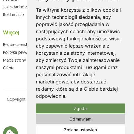
Jak składać zamówienia w sklepie olium.pl?
Ta witryna korzysta z plików cookie i
Reklamacje
innych technologii śledzenia, aby
poprawić jakość przeglądania w
następujących celach:
aby umożliwić
Więcej
podstawową funkcjonalność serwisu
,
Bezpieczeństwo płatności
aby zapewnić lepsze wrażenia z
Polityka prywatności
korzystania ze strony internetowej
,
aby zmierzyć Twoje zainteresowanie
Mapa strony
naszymi produktami i usługami oraz
Oferta
personalizować interakcje
marketingowe
,
aby dostarczać
reklamy które są dla Ciebie bardziej
odpowiednie
.
Copyright © olium.pl. Wszystkie prawa zastrzeżone. Designed by
MOUTON interactive
Zgoda
Zobacz nasz profil na:
Odmawiam
Zmiana ustawień