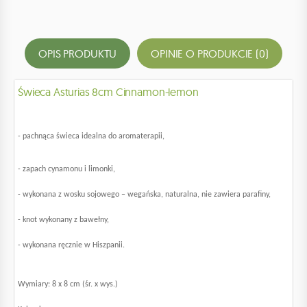
OPIS PRODUKTU
OPINIE O PRODUKCIE (0)
Świeca Asturias 8cm Cinnamon-lemon
- pachnąca świeca idealna do aromaterapii,
- zapach cynamonu i limonki,
- wykonana z wosku sojowego – wegańska, naturalna, nie zawiera parafiny,
- knot wykonany z bawełny,
- wykonana ręcznie w Hiszpanii.
Wymiary: 8 x 8 cm (śr. x wys.)