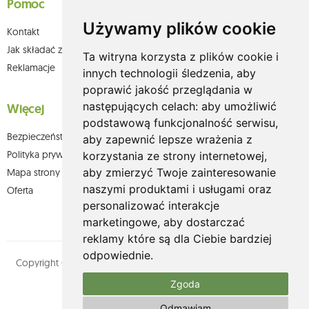
Pomoc
Używamy plików cookie
Kontakt
Jak składać zamówienia w sklepie olium.pl?
Ta witryna korzysta z plików cookie i
Reklamacje
innych technologii śledzenia, aby
poprawić jakość przeglądania w
następujących celach:
aby umożliwić
Więcej
podstawową funkcjonalność serwisu
,
Bezpieczeństwo płatności
aby zapewnić lepsze wrażenia z
Polityka prywatności
korzystania ze strony internetowej
,
aby zmierzyć Twoje zainteresowanie
Mapa strony
naszymi produktami i usługami oraz
Oferta
personalizować interakcje
marketingowe
,
aby dostarczać
reklamy które są dla Ciebie bardziej
odpowiednie
.
Copyright © olium.pl. Wszystkie prawa zastrzeżone. Designed by
MOUTON interactive
Zgoda
Zobacz nasz profil na:
Odmawiam