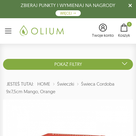
ZBIERAJ PUNKTY I WYMIENIAJ NA NAGRODY
WIĘCEJ
0
Menu
Twoje konto
Koszyk
POKAŻ FILTRY
JESTEŚ TUTAJ:
HOME
Świeczki
Świeca Cordoba
9x7,5cm Mango, Orange