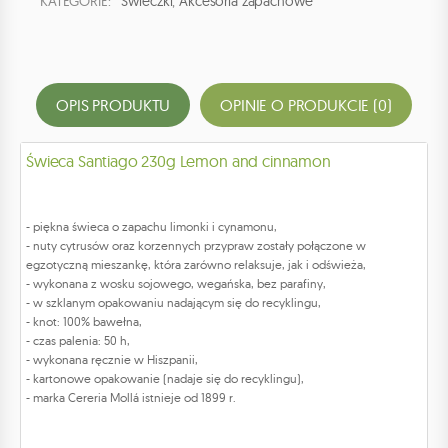
KATEGORIE:
Świeczki
,
Akcesoria zapachowe
OPIS PRODUKTU
OPINIE O PRODUKCIE (0)
Świeca Santiago 230g Lemon and cinnamon
- piękna świeca o zapachu limonki i cynamonu,
- nuty cytrusów oraz korzennych przypraw zostały połączone w
egzotyczną mieszankę, która zarówno relaksuje, jak i odświeża,
- wykonana z wosku sojowego, wegańska, bez parafiny,
- w szklanym opakowaniu nadającym się do recyklingu,
- knot: 100% bawełna,
- czas palenia: 50 h,
- wykonana ręcznie w Hiszpanii,
- kartonowe opakowanie (nadaje się do recyklingu),
- marka Cereria Mollá istnieje od 1899 r.