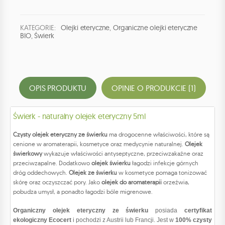
KATEGORIE:
Olejki eteryczne
,
Organiczne olejki eteryczne
BIO
,
Świerk
OPIS PRODUKTU
OPINIE O PRODUKCIE (1)
Świerk - naturalny olejek eteryczny 5ml
Czysty olejek eteryczny ze świerku
ma drogocenne właściwości, które są
cenione w aromaterapii, kosmetyce oraz medycynie naturalnej.
Olejek
świerkowy
wykazuje właściwości antyseptyczne, przeciwzakaźne oraz
przeciwzapalne. Dodatkowo
olejek świerku
łagodzi infekcje górnych
dróg oddechowych.
Olejek ze świerku
w kosmetyce pomaga tonizować
skórę oraz oczyszczać pory. Jako
olejek do aromaterapii
orzeźwia,
pobudza umysł, a ponadto łagodzi bóle migrenowe.
Organiczny olejek eteryczny ze świerku
posiada
certyfikat
ekologiczny Ecocert
i pochodzi z Austrii lub Francji. Jest w
100% czysty