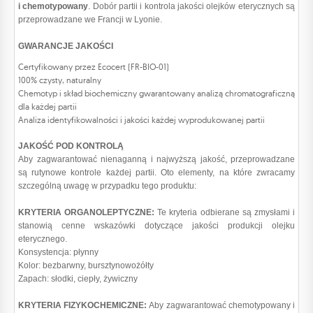
i chemotypowany
. Dobór partii i kontrola jakości olejków eterycznych są
przeprowadzane we Francji w Lyonie.
GWARANCJE JAKOŚCI
Certyfikowany przez Ecocert (FR-BIO-01)
100% czysty, naturalny
Chemotyp i skład biochemiczny gwarantowany analizą chromatograficzną
dla każdej partii
Analiza identyfikowalności i jakości każdej wyprodukowanej partii
JAKOŚĆ POD KONTROLĄ
Aby zagwarantować nienaganną i najwyższą jakość, przeprowadzane
są rutynowe kontrole każdej partii. Oto elementy, na które zwracamy
szczególną uwagę w przypadku tego produktu:
KRYTERIA ORGANOLEPTYCZNE:
Te kryteria odbierane są zmysłami i
stanowią cenne wskazówki dotyczące jakości produkcji olejku
eterycznego.
Konsystencja: płynny
Kolor: bezbarwny, bursztynowożółty
Zapach: słodki, ciepły, żywiczny
KRYTERIA FIZYKOCHEMICZNE:
Aby zagwarantować chemotypowany i