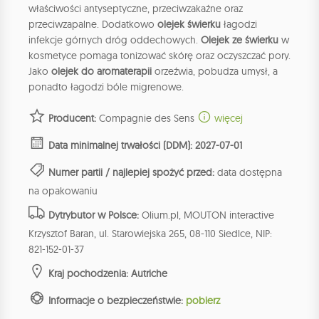
właściwości antyseptyczne, przeciwzakaźne oraz
przeciwzapalne. Dodatkowo
olejek świerku
łagodzi
infekcje górnych dróg oddechowych.
Olejek ze świerku
w
kosmetyce pomaga tonizować skórę oraz oczyszczać pory.
Jako
olejek do aromaterapii
orzeźwia, pobudza umysł, a
ponadto łagodzi bóle migrenowe.
Producent:
Compagnie des Sens
więcej
Data minimalnej trwałości (DDM): 2027-07-01
Numer partii / najlepiej spożyć przed:
data dostępna
na opakowaniu
Dytrybutor w Polsce:
Olium.pl, MOUTON interactive
Krzysztof Baran, ul. Starowiejska 265, 08-110 Siedlce, NIP:
821-152-01-37
Kraj pochodzenia: Autriche
Informacje o bezpieczeństwie:
pobierz