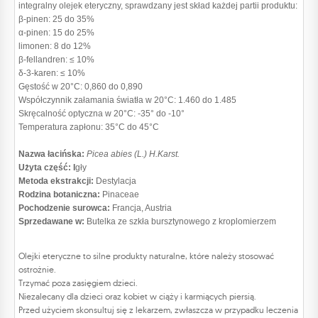
integralny olejek eteryczny, sprawdzany jest skład każdej partii produktu:
β-pinen: 25 do 35%
α-pinen: 15 do 25%
limonen: 8 do 12%
β-fellandren: ≤ 10%
δ-3-karen: ≤ 10%
Gęstość w 20°C: 0,860 do 0,890
Współczynnik załamania światła w 20°C: 1.460 do 1.485
Skręcalność optyczna w 20°C: -35° do -10°
Temperatura zapłonu: 35°C do 45°C
Nazwa łacińska:
Picea abies (L.) H.Karst.
Użyta część: I
gły
Metoda ekstrakcji:
Destylacja
Rodzina botaniczna:
Pinaceae
Pochodzenie surowca:
Francja, Austria
Sprzedawane w:
Butelka ze szkła bursztynowego z kroplomierzem
Olejki eteryczne to silne produkty naturalne, które należy stosować
ostrożnie.
Trzymać poza zasięgiem dzieci.
Niezalecany dla dzieci oraz kobiet w ciąży i karmiących piersią.
Przed użyciem skonsultuj się z lekarzem, zwłaszcza w przypadku leczenia