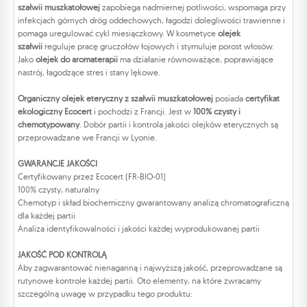
szałwii muszkatołowej
zapobiega nadmiernej potliwości, wspomaga przy
infekcjach górnych dróg oddechowych, łagodzi dolegliwości trawienne i
pomaga uregulować cykl miesiączkowy. W kosmetyce
olejek
szałwii
reguluje pracę gruczołów łojowych i stymuluje porost włosów.
Jako
olejek do aromaterapii
ma działanie równoważące, poprawiające
nastrój, łagodzące stres i stany lękowe.
Organiczny olejek eteryczny z szałwii muszkatołowej
posiada
certyfikat
ekologiczny Ecocert
i pochodzi z Francji. Jest w
100% czysty i
chemotypowany
. Dobór partii i kontrola jakości olejków eterycznych są
przeprowadzane we Francji w Lyonie.
GWARANCJE JAKOŚCI
Certyfikowany przez Ecocert (FR-BIO-01)
100% czysty, naturalny
Chemotyp i skład biochemiczny gwarantowany analizą chromatograficzną
dla każdej partii
Analiza identyfikowalności i jakości każdej wyprodukowanej partii
JAKOŚĆ POD KONTROLĄ
Aby zagwarantować nienaganną i najwyższą jakość, przeprowadzane są
rutynowe kontrole każdej partii. Oto elementy, na które zwracamy
szczególną uwagę w przypadku tego produktu: