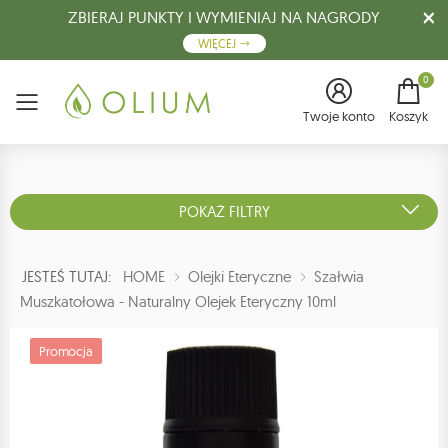
ZBIERAJ PUNKTY I WYMIENIAJ NA NAGRODY
WIĘCEJ
0
Menu
Twoje konto
Koszyk
POKAŻ FILTRY
JESTEŚ TUTAJ:
HOME
Olejki Eteryczne
Szałwia
Muszkatołowa - Naturalny Olejek Eteryczny 10ml
Promocja