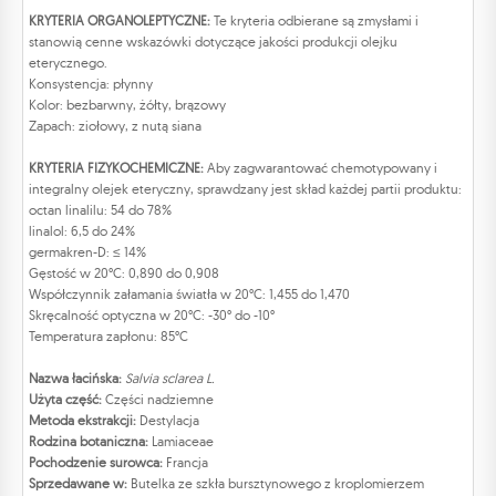
KRYTERIA ORGANOLEPTYCZNE:
Te kryteria odbierane są zmysłami i
stanowią cenne wskazówki dotyczące jakości produkcji olejku
eterycznego.
Konsystencja: płynny
Kolor: bezbarwny, żółty, brązowy
Zapach: ziołowy, z nutą siana
KRYTERIA FIZYKOCHEMICZNE:
Aby zagwarantować chemotypowany i
integralny olejek eteryczny, sprawdzany jest skład każdej partii produktu:
octan linalilu: 54 do 78%
linalol: 6,5 do 24%
germakren-D: ≤ 14%
Gęstość w 20°C: 0,890 do 0,908
Współczynnik załamania światła w 20°C: 1,455 do 1,470
Skręcalność optyczna w 20°C: -30° do -10°
Temperatura zapłonu: 85°C
Nazwa łacińska:
Salvia sclarea L.
Użyta część:
Części nadziemne
Metoda ekstrakcji:
Destylacja
Rodzina botaniczna:
Lamiaceae
Pochodzenie surowca:
Francja
Sprzedawane w:
Butelka ze szkła bursztynowego z kroplomierzem