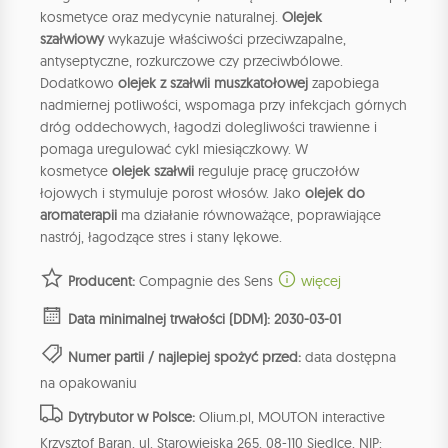
kosmetyce oraz medycynie naturalnej.
Olejek
szałwiowy
wykazuje właściwości przeciwzapalne,
antyseptyczne, rozkurczowe czy przeciwbólowe.
Dodatkowo
olejek z szałwii muszkatołowej
zapobiega
nadmiernej potliwości, wspomaga przy infekcjach górnych
dróg oddechowych, łagodzi dolegliwości trawienne i
pomaga uregulować cykl miesiączkowy. W
kosmetyce
olejek szałwii
reguluje pracę gruczołów
łojowych i stymuluje porost włosów. Jako
olejek do
aromaterapii
ma działanie równoważące, poprawiające
nastrój, łagodzące stres i stany lękowe.
Producent:
Compagnie des Sens
więcej
Data minimalnej trwałości (DDM): 2030-03-01
Numer partii / najlepiej spożyć przed:
data dostępna
na opakowaniu
Dytrybutor w Polsce:
Olium.pl, MOUTON interactive
Krzysztof Baran, ul. Starowiejska 265, 08-110 Siedlce, NIP: