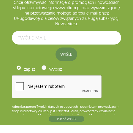
Chcę otrzymywać informacje o promocjach i nowościach
sklepu internetowego www.olium.pl oraz wyrażam zgodę
na przetwarzanie mojego adresu e-mail przez
Usługodawcę dla celów związanych z usługą subskrypcji
Newslettera.
WYŚLIJ
zapisz
wypisz
Administratorem Twoich danych osobowych i podmiotem prowadzącym
sklep internetowy olium.pl jest Krzysztof Baran, prowadzący działalność
gospodarczą pod firmą: Mouton Interactive Krzysztof Baran wpisaną do
POKAŻ WIĘCEJ
Centralnej Ewidencji i Informacji o Działalności Gospodarczej, adres
głównego miejsca wykonywania działalności w Siedlcach, ul. Starowiejska
265, kod pocztowy: 08-110, posiadający numer NIP: 821-152-01-37, REGON: