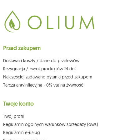
711650928 .
Dane będą przetwarzane w celu wysyłki newslettera i przechowywane do
chwili rezygnacji z subskrypcji.
Przysługuje Ci prawo do żądania dostępu do swoich danych osobowych,
ich sprostowania, usunięcia, ograniczenia przetwarzania, wniesienia
sprzeciwu wobec przetwarzania swoich danych oraz prawo do
wniesienia skargi do organu nadzorczego oraz cofnięcia zgody w
dowolnym momencie bez wpływu na zgodność z prawem przetwarzania,
Przed zakupem
którego dokonano na podstawie zgody przed jej cofnięciem. W tym celu
możesz kontaktować się z działem obsługi klienta Mouton Interactive pod
adresem e-mail lub pisemnie na adres siedziby.
Dostawa i koszty / dane do przelewów
Więcej informacji:
www.mouton.pl/ODO
Rezygnacja / zwrot produktów 14 dni
Najczęściej zadawane pytania przed zakupem
Tarcza antyinflacyjna - 0% vat na żywność
Twoje konto
Twój profil
Regulamin ogólnych warunków sprzedaży (ows)
Regulamin e-usług