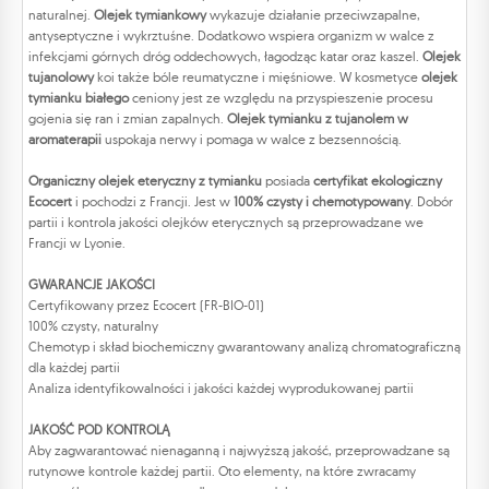
naturalnej.
Olejek tymiankowy
wykazuje działanie przeciwzapalne,
antyseptyczne i wykrztuśne. Dodatkowo wspiera organizm w walce z
infekcjami górnych dróg oddechowych, łagodząc katar oraz kaszel.
Olejek
tujanolowy
koi także bóle reumatyczne i mięśniowe. W kosmetyce
olejek
tymianku białego
ceniony jest ze względu na przyspieszenie procesu
gojenia się ran i zmian zapalnych.
Olejek tymianku z tujanolem w
aromaterapii
uspokaja nerwy i pomaga w walce z bezsennością.
Organiczny olejek eteryczny z tymianku
posiada
certyfikat ekologiczny
Ecocert
i pochodzi z Francji. Jest w
100% czysty i chemotypowany
. Dobór
partii i kontrola jakości olejków eterycznych są przeprowadzane we
Francji w Lyonie.
GWARANCJE JAKOŚCI
Certyfikowany przez Ecocert (FR-BIO-01)
100% czysty, naturalny
Chemotyp i skład biochemiczny gwarantowany analizą chromatograficzną
dla każdej partii
Analiza identyfikowalności i jakości każdej wyprodukowanej partii
JAKOŚĆ POD KONTROLĄ
Aby zagwarantować nienaganną i najwyższą jakość, przeprowadzane są
rutynowe kontrole każdej partii. Oto elementy, na które zwracamy