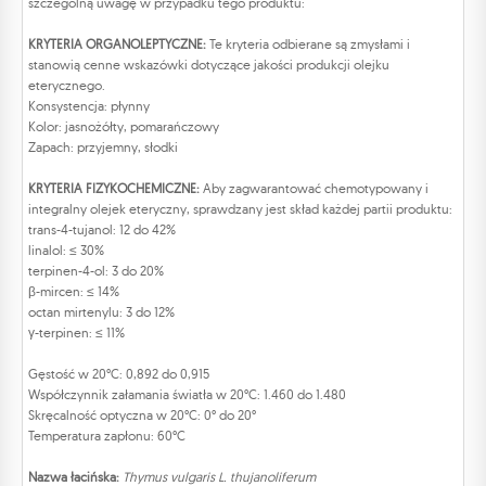
szczególną uwagę w przypadku tego produktu:
KRYTERIA ORGANOLEPTYCZNE:
Te kryteria odbierane są zmysłami i
stanowią cenne wskazówki dotyczące jakości produkcji olejku
eterycznego.
Konsystencja: płynny
Kolor: jasnożółty, pomarańczowy
Zapach: przyjemny, słodki
KRYTERIA FIZYKOCHEMICZNE:
Aby zagwarantować chemotypowany i
integralny olejek eteryczny, sprawdzany jest skład każdej partii produktu:
trans-4-tujanol: 12 do 42%
linalol: ≤ 30%
terpinen-4-ol: 3 do 20%
β-mircen: ≤ 14%
octan mirtenylu: 3 do 12%
γ-terpinen: ≤ 11%
Gęstość w 20°C: 0,892 do 0,915
Współczynnik załamania światła w 20°C: 1.460 do 1.480
Skręcalność optyczna w 20°C: 0° do 20°
Temperatura zapłonu: 60°C
Nazwa łacińska:
Thymus vulgaris L. thujanoliferum