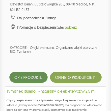
Krzysztof Baran, ul. Starowiejska 265, 08-110 Siedlce, NIP:
821-152-01-37
Kraj pochodzenia: Francja
Informacje o bezpieczeństwie:
pobierz
KATEGORIE:
Olejki eteryczne
,
Organiczne olejki eteryczne
BIO
,
Tymianek
OPIS PRODUKTU
OPINIE O PRODUKCIE (1)
Tymianek (tujanol) - naturalny olejek eteryczny 2,5 ml
Czysty olejek eteryczny z tymianku o wysokiej zawartości tujanolu
w
składzie (zwany inaczej
tymiankiem białym
) ma drogocenne właściwości,
które są cenione w aromaterapii, kosmetyce oraz medycynie