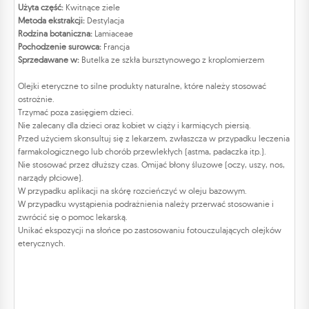
Użyta część:
Kwitnące ziele
Metoda ekstrakcji:
Destylacja
Rodzina botaniczna:
Lamiaceae
Pochodzenie surowca:
Francja
Sprzedawane w:
Butelka ze szkła bursztynowego z kroplomierzem
Olejki eteryczne to silne produkty naturalne, które należy stosować
ostrożnie.
Trzymać poza zasięgiem dzieci.
Nie zalecany dla dzieci oraz kobiet w ciąży i karmiących piersią.
Przed użyciem skonsultuj się z lekarzem, zwłaszcza w przypadku leczenia
farmakologicznego lub chorób przewlekłych (astma, padaczka itp.).
Nie stosować przez dłuższy czas. Omijać błony śluzowe (oczy, uszy, nos,
narządy płciowe).
W przypadku aplikacji na skórę rozcieńczyć w oleju bazowym.
W przypadku wystąpienia podrażnienia należy przerwać stosowanie i
zwrócić się o pomoc lekarską.
Unikać ekspozycji na słońce po zastosowaniu fotouczulających olejków
eterycznych.