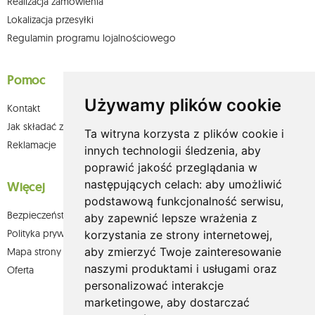
Realizacja zamówienia
Lokalizacja przesyłki
Regulamin programu lojalnościowego
Pomoc
Używamy plików cookie
Kontakt
Jak składać zamówienia w sklepie olium.pl?
Ta witryna korzysta z plików cookie i
Reklamacje
innych technologii śledzenia, aby
poprawić jakość przeglądania w
następujących celach:
aby umożliwić
Więcej
podstawową funkcjonalność serwisu
,
Bezpieczeństwo płatności
aby zapewnić lepsze wrażenia z
Polityka prywatności
korzystania ze strony internetowej
,
aby zmierzyć Twoje zainteresowanie
Mapa strony
naszymi produktami i usługami oraz
Oferta
personalizować interakcje
marketingowe
,
aby dostarczać