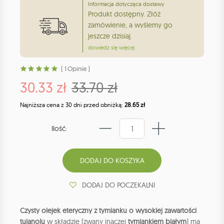
Informacja dotycząca dostawy
Produkt dostępny. Złóż
zamówienie, a wyślemy go
jeszcze dzisiaj.
dowiedz się więcej
( 1 Opinie )
30.33 zł
33.70 zł
Najniższa cena z 30 dni przed obniżką:
28.65 zł
Ilość:
DODAJ DO POCZEKALNI
Czysty olejek eteryczny z tymianku o wysokiej zawartości
tujanolu
w składzie (zwany inaczej
tymiankiem białym
) ma