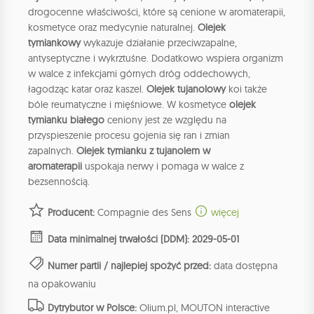
drogocenne właściwości, które są cenione w aromaterapii,
kosmetyce oraz medycynie naturalnej.
Olejek
tymiankowy
wykazuje działanie przeciwzapalne,
antyseptyczne i wykrztuśne. Dodatkowo wspiera organizm
w walce z infekcjami górnych dróg oddechowych,
łagodząc katar oraz kaszel.
Olejek tujanolowy
koi także
bóle reumatyczne i mięśniowe. W kosmetyce
olejek
tymianku białego
ceniony jest ze względu na
przyspieszenie procesu gojenia się ran i zmian
zapalnych.
Olejek tymianku z tujanolem w
aromaterapii
uspokaja nerwy i pomaga w walce z
bezsennością.
Producent:
Compagnie des Sens
więcej
Data minimalnej trwałości (DDM): 2029-05-01
Numer partii / najlepiej spożyć przed:
data dostępna
na opakowaniu
Dytrybutor w Polsce:
Olium.pl, MOUTON interactive