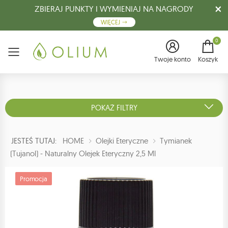
ZBIERAJ PUNKTY I WYMIENIAJ NA NAGRODY
WIĘCEJ
0
Menu
Twoje konto
Koszyk
POKAŻ FILTRY
JESTEŚ TUTAJ:
HOME
Olejki Eteryczne
Tymianek
(tujanol) - Naturalny Olejek Eteryczny 2,5 Ml
Promocja