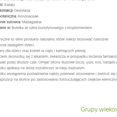
ść:
Kwiaty
strakcji:
Destylacja
botaniczna:
Annonaceae
nie surowca:
Madagaskar
ane w:
Butelka ze szkła bursztynowego z kroplomierzem
eryczne to silne produkty naturalne, które należy stosować ostrożnie.
oza zasięgiem dzieci.
ny dla dzieci oraz kobiet w ciąży i karmiących piersią.
ciem skonsultuj się z lekarzem, zwłaszcza w przypadku leczenia farmako
wać przez dłuższy czas. Omijać błony śluzowe (oczy, uszy, nos, narządy 
ku aplikacji na skórę rozcieńczyć w oleju bazowym.
ku wystąpienia podrażnienia należy przerwać stosowanie i zwrócić się
spozycji na słońce po zastosowaniu fotouczulających olejków eteryczny
Grupy wiek