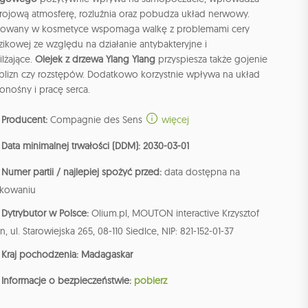
trojową atmosferę, rozluźnia oraz pobudza układ nerwowy.
sowany w kosmetyce wspomaga walkę z problemami cery
zikowej ze względu na działanie antybakteryjne i
lżające.
Olejek z drzewa Ylang Ylang
przyspiesza także gojenie
, blizn czy rozstępów. Dodatkowo korzystnie wpływa na układ
onośny i pracę serca.
Producent:
Compagnie des Sens
więcej
Data minimalnej trwałości (DDM): 2030-03-01
Numer partii / najlepiej spożyć przed:
data dostępna na
kowaniu
Dytrybutor w Polsce:
Olium.pl, MOUTON interactive Krzysztof
n, ul. Starowiejska 265, 08-110 Siedlce, NIP: 821-152-01-37
Kraj pochodzenia: Madagaskar
Informacje o bezpieczeństwie:
pobierz