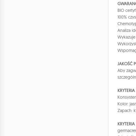
GWARANC
BIO certy
100% czys
Chemotyp 
Analiza i
Wykazuje 
Wykorzys
Wspomaga
JAKOŚĆ 
Aby zagwa
szczegól
KRYTERI
Konsysten
Kolor: ja
Zapach: k
KRYTERIA
germacre