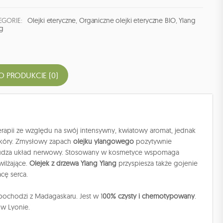
EGORIE:
Olejki eteryczne
,
Organiczne olejki eteryczne BIO
,
Ylang
ng
O PRODUKCIE (0)
rapii ze względu na swój intensywny, kwiatowy aromat, jednak
 skóry. Zmysłowy zapach
olejku ylangowego
pozytywnie
obudza układ nerwowy. Stosowany w kosmetyce wspomaga
wilżające.
Olejek z drzewa Ylang Ylang
przyspiesza także gojenie
cę serca.
 pochodzi z Madagaskaru. Jest w 1
00% czysty i chemotypowany
.
 w Lyonie.