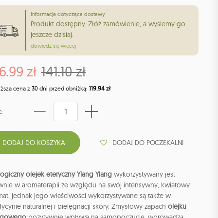
Informacja dotycząca dostawy
Produkt dostępny. Złóż zamówienie, a wyślemy go
jeszcze dzisiaj.
dowiedz się więcej
6.99 zł
141.10 zł
iższa cena z 30 dni przed obniżką:
119.94 zł
:
DODAJ DO POCZEKALNI
ogiczny olejek eteryczny Ylang Ylang
wykorzystywany jest
wnie w aromaterapii ze względu na swój intensywny, kwiatowy
mat, jednak jego właściwości wykorzystywane są także w
ycynie naturalnej i pielęgnacji skóry. Zmysłowy zapach
olejku
ngowego
pozytywnie wpływa na samopoczucie, wprowadza