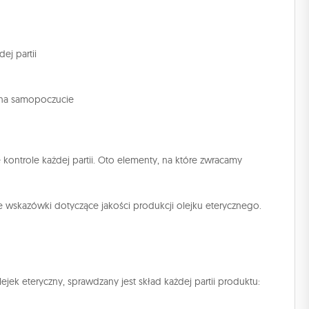
ej partii
 na samopoczucie
ontrole każdej partii. Oto elementy, na które zwracamy
e wskazówki dotyczące jakości produkcji olejku eterycznego.
k eteryczny, sprawdzany jest skład każdej partii produktu: