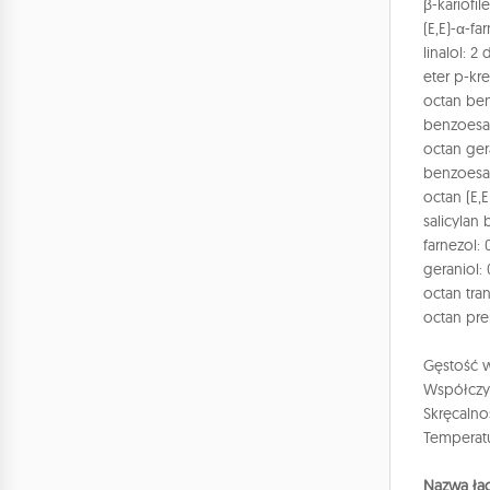
β-kariofil
(E,E)-α-f
linalol: 2
eter p-kr
octan ben
benzoesan
octan ger
benzoesan
octan (E,E
salicylan 
farnezol:
geraniol:
octan tra
octan pre
Gęstość w
Współczyn
Skręcalno
Temperatu
Nazwa łac