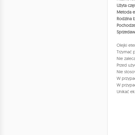
Użyta czę
Metoda ek
Rodzina 
Pochodze
Sprzedaw
Olejki et
Trzymać p
Nie zaleca
Przed uży
Nie stoso
W przypad
W przypad
Unikać ek