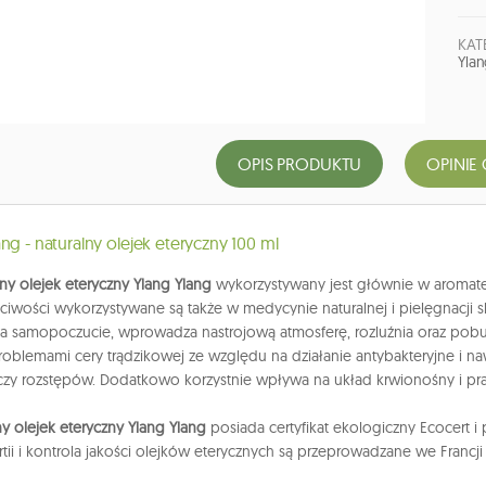
KAT
Yla
OPIS PRODUKTU
OPINIE 
ng - naturalny olejek eteryczny 100 ml
ny olejek eteryczny Ylang Ylang
wykorzystywany jest głównie w aromate
ciwości wykorzystywane są także w medycynie naturalnej i pielęgnacji
a samopoczucie, wprowadza nastrojową atmosferę, rozluźnia oraz p
roblemami cery trądzikowej ze względu na działanie antybakteryjne i na
n czy rozstępów. Dodatkowo korzystnie wpływa na układ krwionośny i pra
y olejek eteryczny Ylang Ylang
posiada certyfikat ekologiczny Ecocert i
tii i kontrola jakości olejków eterycznych są przeprowadzane we Francji