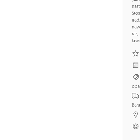
nas
Sto
trąd
nawi
raz
krwi
opa
Bara