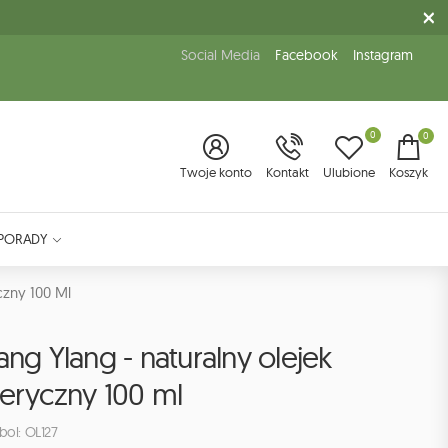
Social Media
Facebook
Instagram
0
0
Twoje konto
Kontakt
Ulubione
Koszyk
PORADY
czny 100 Ml
ang Ylang - naturalny olejek
eryczny 100 ml
ol: OL127