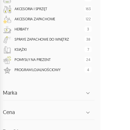
163
AKCESORIA I SPRZĘT
122
AKCESORIA ZAPACHOWE
3
HERBATY
38
SPRAYE ZAPACHOWE DO WNĘTRZ
7
KSIĄŻKI
24
POMYSŁY NA PREZENT
4
PROGRAM LOJALNOŚCIOWY
Marka
Cena