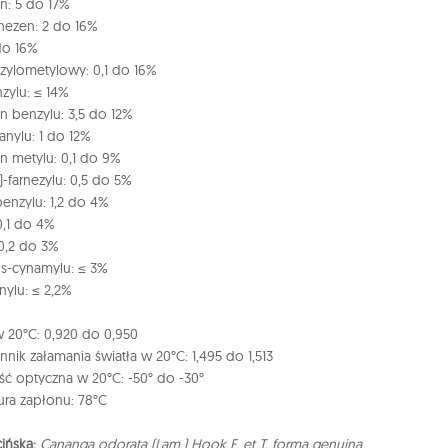
en: 5 do 17%
arnezen: 2 do 16%
 do 16%
ezylometylowy: 0,1 do 16%
zylu: ≤ 14%
 benzylu: 3,5 do 12%
anylu: 1 do 12%
 metylu: 0,1 do 9%
)-farnezylu: 0,5 do 5%
benzylu: 1,2 do 4%
 0,1 do 4%
 0,2 do 3%
ns-cynamylu: ≤ 3%
nylu: ≤ 2,2%
 20°C: 0,920 do 0,950
nik załamania światła w 20°C: 1,495 do 1,513
ść optyczna w 20°C: -50° do -30°
ra zapłonu: 78°C
ińska:
Cananga odorata (Lam.)
Hook F. et T. forma genuina