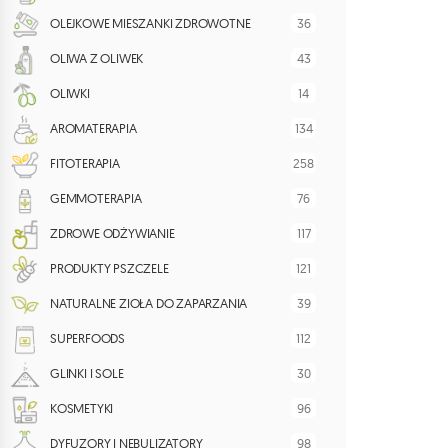
36
OLEJKOWE MIESZANKI ZDROWOTNE
43
OLIWA Z OLIWEK
14
OLIWKI
134
AROMATERAPIA
258
FITOTERAPIA
76
GEMMOTERAPIA
117
ZDROWE ODŻYWIANIE
121
PRODUKTY PSZCZELE
39
NATURALNE ZIOŁA DO ZAPARZANIA
112
SUPERFOODS
30
GLINKI I SOLE
96
KOSMETYKI
98
DYFUZORY I NEBULIZATORY