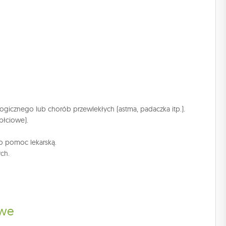
logicznego lub chorób przewlekłych (astma, padaczka itp.).
płciowe).
 o pomoc lekarską.
ch.
owe