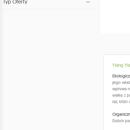
Typ Oferty
Ylang Yla
Ekologicz
jego właś
wpływa n
walkę z p
raz, bliz
Organiczn
Dobór par