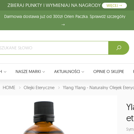
ZBIERAJ PUNKTY I WYMIENIAJ NA NAGRODY
WIĘCEJ
Darmowa dostawa już od 300zł Orlen Paczka. Sprawdź szczegóły
H
NASZE MARKI
AKTUALNOŚCI
OPINIE O SKLEPIE
J:
HOME
Olejki Eteryczne
Ylang Ylang - Naturalny Olejek Etery
Yl
et
Symb