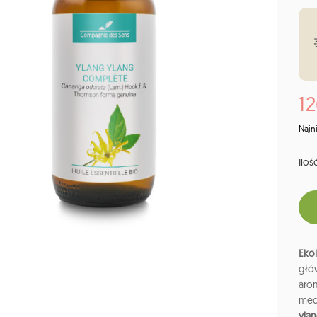
12
Najn
Ilość
Ekol
głó
aro
med
yla