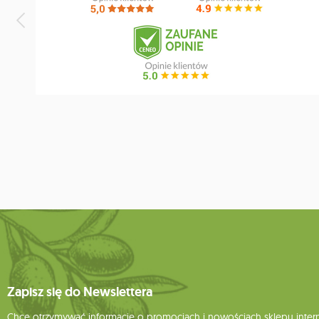
Zapisz się do Newslettera
Chcę otrzymywać informacje o promocjach i nowościach sklepu inte