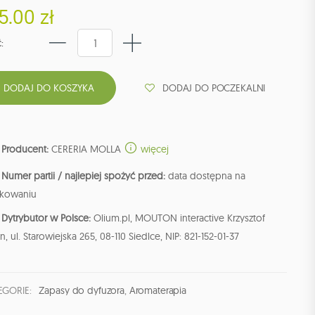
5.00 zł
:
DODAJ DO POCZEKALNI
Producent:
CERERIA MOLLA
więcej
Numer partii / najlepiej spożyć przed:
data dostępna na
kowaniu
Dytrybutor w Polsce:
Olium.pl, MOUTON interactive Krzysztof
n, ul. Starowiejska 265, 08-110 Siedlce, NIP: 821-152-01-37
EGORIE:
Zapasy do dyfuzora
,
Aromaterapia