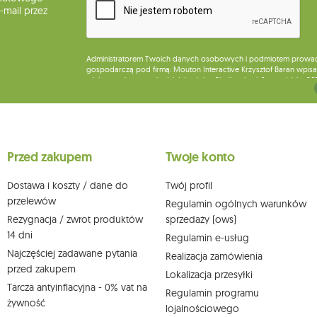
mail przez
Administratorem Twoich danych osobowych i podmiotem prowadząc
gospodarczą pod firmą: Mouton Interactive Krzysztof Baran wpisan
miejsca wykonywania działalności w Siedlcach, ul. Starowiejska 26
Dane będą przetwarzane w celu wysyłki newslettera i przechowywa
Przysługuje Ci prawo do żądania dostępu do swoich danych osobo
wobec przetwarzania swoich danych oraz prawo do wniesienia 
wpływu na zgodność z prawem przetwarzania, którego dokonano n
Przed zakupem
Twoje konto
działem obsługi klienta Mouton Interactive pod adresem e-mail lub
Więcej informacji:
www.mouton.pl/ODO
Dostawa i koszty / dane do
Twój profil
przelewów
Regulamin ogólnych warunków
Rezygnacja / zwrot produktów
sprzedaży (ows)
14 dni
Regulamin e-usług
Najczęściej zadawane pytania
Realizacja zamówienia
przed zakupem
Lokalizacja przesyłki
Tarcza antyinflacyjna - 0% vat na
Regulamin programu
żywność
lojalnościowego