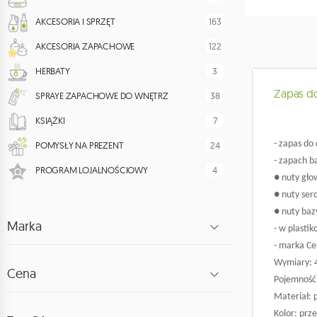
163
AKCESORIA I SPRZĘT
122
AKCESORIA ZAPACHOWE
3
HERBATY
Zapas do
38
SPRAYE ZAPACHOWE DO WNĘTRZ
7
KSIĄŻKI
- zapas do
24
POMYSŁY NA PREZENT
- zapach ba
4
PROGRAM LOJALNOŚCIOWY
● nuty gło
● nuty ser
● nuty baz
Marka
- w plasti
- marka Cer
Wymiary: 4,
Cena
Pojemność:
Materiał: p
Kolor: prz