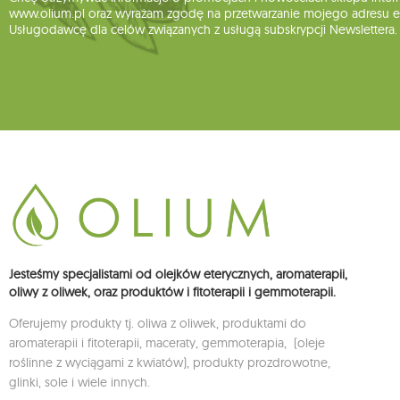
www.olium.pl oraz wyrażam zgodę na przetwarzanie mojego adresu e-
Usługodawcę dla celów związanych z usługą subskrypcji Newslettera.
Jesteśmy specjalistami od olejków eterycznych, aromaterapii,
oliwy z oliwek, oraz produktów i fitoterapii i gemmoterapii.
Oferujemy produkty tj. oliwa z oliwek, produktami do
aromaterapii i fitoterapii, maceraty, gemmoterapia, (oleje
roślinne z wyciągami z kwiatów), produkty prozdrowotne,
glinki, sole i wiele innych.