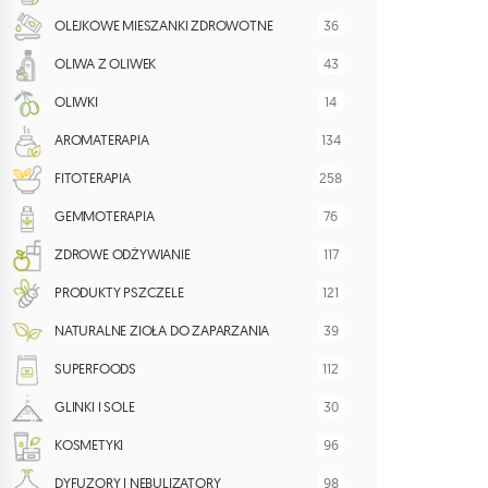
36
OLEJKOWE MIESZANKI ZDROWOTNE
43
OLIWA Z OLIWEK
14
OLIWKI
134
AROMATERAPIA
258
FITOTERAPIA
76
GEMMOTERAPIA
117
ZDROWE ODŻYWIANIE
121
PRODUKTY PSZCZELE
39
NATURALNE ZIOŁA DO ZAPARZANIA
112
SUPERFOODS
30
GLINKI I SOLE
96
KOSMETYKI
98
DYFUZORY I NEBULIZATORY