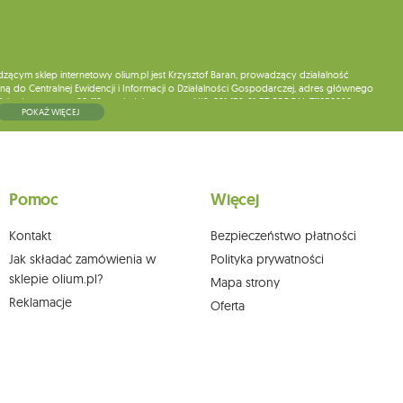
ym sklep internetowy olium.pl jest Krzysztof Baran, prowadzący działalność
ą do Centralnej Ewidencji i Informacji o Działalności Gospodarczej, adres głównego
5, kod pocztowy: 08-110, posiadający numer NIP: 821-152-01-37, REGON: 711650928 .
POKAŻ WIĘCEJ
ne do chwili rezygnacji z subskrypcji.
wych, ich sprostowania, usunięcia, ograniczenia przetwarzania, wniesienia sprzeciwu
skargi do organu nadzorczego oraz cofnięcia zgody w dowolnym momencie bez
a podstawie zgody przed jej cofnięciem. W tym celu możesz kontaktować się z
Pomoc
Więcej
 pisemnie na adres siedziby.
Kontakt
Bezpieczeństwo płatności
Jak składać zamówienia w
Polityka prywatności
sklepie olium.pl?
Mapa strony
Reklamacje
Oferta