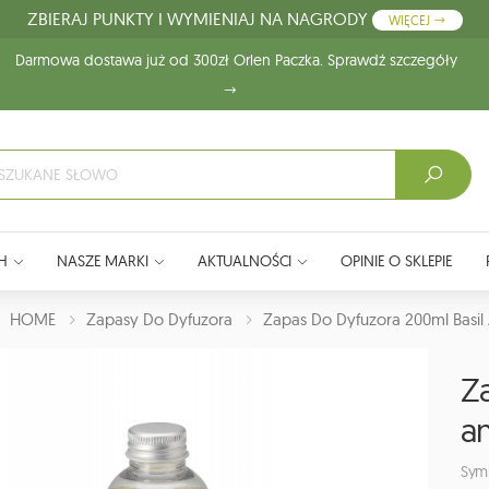
ZBIERAJ PUNKTY I WYMIENIAJ NA NAGRODY
WIĘCEJ
Darmowa dostawa już od 300zł Orlen Paczka. Sprawdź szczegóły
H
NASZE MARKI
AKTUALNOŚCI
OPINIE O SKLEPIE
J:
HOME
Zapasy Do Dyfuzora
Zapas Do Dyfuzora 200ml Basil
Z
a
Sym