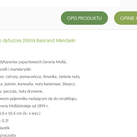
OPIS PRODUKTU
OPINIE 
 dyfuzora 200ml Basil and Mandarin
 dyfuzorów zapachowych Cereria Mollá,
zylii i mandarynki:
wy: cytrusy, pomarańcza, limonka, zielone nuty,
ca: jaśmin, konwalia, nuty kwiatowe, bluszcz,
y: paczula, nuty drzewne,
kowym pojemniku nadającym się do recyklingu,
eria Molláistnieje od 1899 r.
6 x 16,6 cm (śr. x wys.)
 0,2l
lastik
ezroczysty