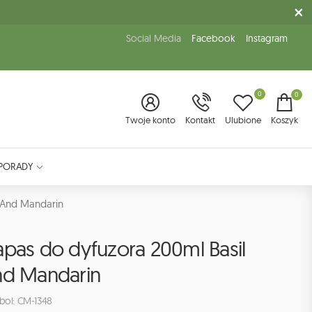
Social Media
Facebook
Instagram
0
0
Twoje konto
Kontakt
Ulubione
Koszyk
PORADY
 And Mandarin
apas do dyfuzora 200ml Basil
nd Mandarin
bol: CM-1348