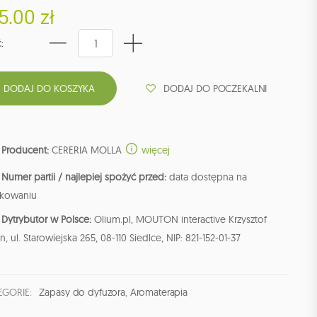
5.00 zł
:
DODAJ DO POCZEKALNI
Producent:
CERERIA MOLLA
więcej
Numer partii / najlepiej spożyć przed:
data dostępna na
kowaniu
Dytrybutor w Polsce:
Olium.pl, MOUTON interactive Krzysztof
n, ul. Starowiejska 265, 08-110 Siedlce, NIP: 821-152-01-37
EGORIE:
Zapasy do dyfuzora
,
Aromaterapia