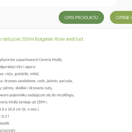
OPIS PRODUKTU
OPINIE 
 dyfuzora 200ml Bulgarian Rose andOud
yfuzorów zapachowych Cereria Mollá,
łgarskiej róży i agaru:
wy: róża, goździki, miód,
ca: drzewo sandałowe, cedr, jaśmin, paczula,
y: piżmo, słodkie i drzewne nuty,
kowym pojemniku nadającym się do recyklingu,
eria Mollá istnieje od 1899 r.
6 x 16,6 cm (śr. x wys.)
 0,2 l
lastik
ezroczysty