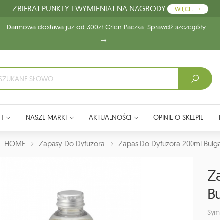
ZBIERAJ PUNKTY I WYMIENIAJ NA NAGRODY
WIĘCEJ
Darmowa dostawa już od 300zł Orlen Paczka. Sprawdź szczegóły
H
NASZE MARKI
AKTUALNOŚCI
OPINIE O SKLEPIE
J:
HOME
Zapasy Do Dyfuzora
Zapas Do Dyfuzora 200ml Bulg
Z
B
Sym