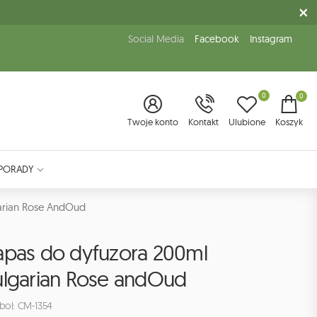
Social Media
Facebook
Instagram
0
0
Twoje konto
Kontakt
Ulubione
Koszyk
PORADY
arian Rose AndOud
apas do dyfuzora 200ml
ulgarian Rose andOud
bol: CM-1354