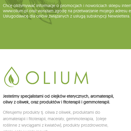
Chcę otrzymywać informacje o promocjach i nowościach sklepu inte
www.olium.pl oraz wyrażam zgodę na przetwarzanie mojego adresu e-
Usługodawcę dla celów związanych z usługą subskrypcji Newslettera.
Jesteśmy specjalistami od olejków eterycznych, aromaterapii,
oliwy z oliwek, oraz produktów i fitoterapii i gemmoterapii.
Oferujemy produkty tj. oliwa z oliwek, produktami do
aromaterapii i fitoterapii, maceraty, gemmoterapia, (oleje
roślinne z wyciągami z kwiatów), produkty prozdrowotne,