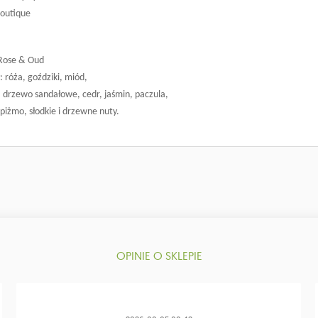
Boutique
 Rose & Oud
: róża, goździki, miód,
: drzewo sandałowe, cedr, jaśmin, paczula,
 piżmo, słodkie i drzewne nuty.
OPINIE O SKLEPIE