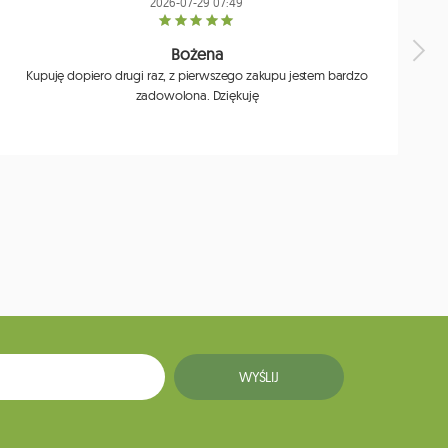
2026-07-29 07:49
Bożena
Kupuję dopiero drugi raz, z pierwszego zakupu jestem bardzo
zadowolona. Dziękuję
j
WYŚLIJ