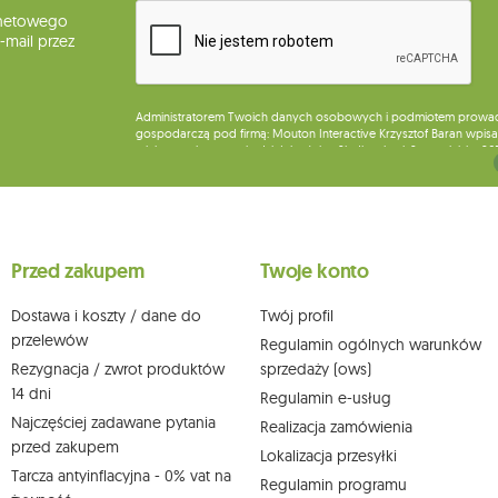
rnetowego
mail przez
Administratorem Twoich danych osobowych i podmiotem prowadząc
gospodarczą pod firmą: Mouton Interactive Krzysztof Baran wpisan
miejsca wykonywania działalności w Siedlcach, ul. Starowiejska 26
Dane będą przetwarzane w celu wysyłki newslettera i przechowywa
Przysługuje Ci prawo do żądania dostępu do swoich danych osobo
wobec przetwarzania swoich danych oraz prawo do wniesienia 
wpływu na zgodność z prawem przetwarzania, którego dokonano n
Przed zakupem
Twoje konto
działem obsługi klienta Mouton Interactive pod adresem e-mail lub
Więcej informacji:
www.mouton.pl/ODO
Dostawa i koszty / dane do
Twój profil
przelewów
Regulamin ogólnych warunków
Rezygnacja / zwrot produktów
sprzedaży (ows)
14 dni
Regulamin e-usług
Najczęściej zadawane pytania
Realizacja zamówienia
przed zakupem
Lokalizacja przesyłki
Tarcza antyinflacyjna - 0% vat na
Regulamin programu