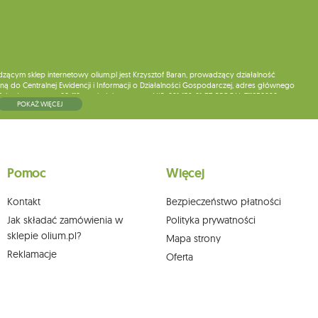
ym sklep internetowy olium.pl jest Krzysztof Baran, prowadzący działalność
ą do Centralnej Ewidencji i Informacji o Działalności Gospodarczej, adres głównego
5, kod pocztowy: 08-110, posiadający numer NIP: 821-152-01-37, REGON: 711650928 .
POKAŻ WIĘCEJ
ne do chwili rezygnacji z subskrypcji.
wych, ich sprostowania, usunięcia, ograniczenia przetwarzania, wniesienia sprzeciwu
skargi do organu nadzorczego oraz cofnięcia zgody w dowolnym momencie bez
a podstawie zgody przed jej cofnięciem. W tym celu możesz kontaktować się z
Pomoc
Więcej
 pisemnie na adres siedziby.
Kontakt
Bezpieczeństwo płatności
Jak składać zamówienia w
Polityka prywatności
sklepie olium.pl?
Mapa strony
Reklamacje
Oferta