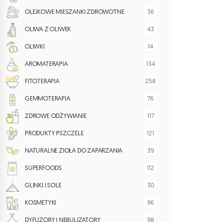
36
OLEJKOWE MIESZANKI ZDROWOTNE
43
OLIWA Z OLIWEK
14
OLIWKI
134
AROMATERAPIA
258
FITOTERAPIA
76
GEMMOTERAPIA
117
ZDROWE ODŻYWIANIE
121
PRODUKTY PSZCZELE
39
NATURALNE ZIOŁA DO ZAPARZANIA
112
SUPERFOODS
30
GLINKI I SOLE
96
KOSMETYKI
98
DYFUZORY I NEBULIZATORY