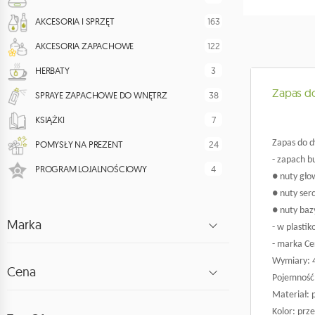
163
AKCESORIA I SPRZĘT
122
AKCESORIA ZAPACHOWE
3
HERBATY
Zapas do
38
SPRAYE ZAPACHOWE DO WNĘTRZ
7
KSIĄŻKI
Zapas do d
24
POMYSŁY NA PREZENT
- zapach bu
4
PROGRAM LOJALNOŚCIOWY
● nuty gło
● nuty ser
● nuty baz
Marka
- w plasti
- marka Cer
Wymiary: 4,
Cena
Pojemność:
Materiał: p
Kolor: prz