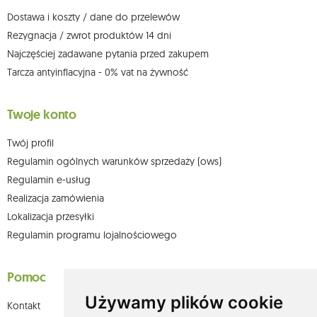
adresem e-mail lub pisemnie na adres siedziby.
Dostawa i koszty / dane do przelewów
Więcej informacji:
www.mouton.pl/ODO
Rezygnacja / zwrot produktów 14 dni
Najczęściej zadawane pytania przed zakupem
Tarcza antyinflacyjna - 0% vat na żywność
Twoje konto
Twój profil
Regulamin ogólnych warunków sprzedaży (ows)
Regulamin e-usług
Realizacja zamówienia
Lokalizacja przesyłki
Regulamin programu lojalnościowego
Pomoc
Używamy plików cookie
Kontakt