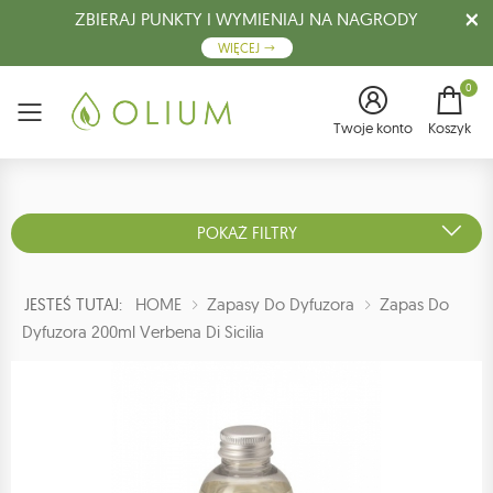
ZBIERAJ PUNKTY I WYMIENIAJ NA NAGRODY
WIĘCEJ
0
Menu
Twoje konto
Koszyk
POKAŻ FILTRY
JESTEŚ TUTAJ:
HOME
Zapasy Do Dyfuzora
Zapas Do
Dyfuzora 200ml Verbena Di Sicilia