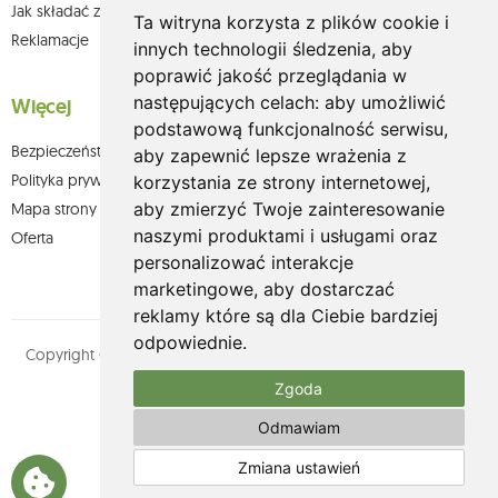
Jak składać zamówienia w sklepie olium.pl?
Ta witryna korzysta z plików cookie i
Reklamacje
innych technologii śledzenia, aby
poprawić jakość przeglądania w
następujących celach:
aby umożliwić
Więcej
podstawową funkcjonalność serwisu
,
Bezpieczeństwo płatności
aby zapewnić lepsze wrażenia z
Polityka prywatności
korzystania ze strony internetowej
,
aby zmierzyć Twoje zainteresowanie
Mapa strony
naszymi produktami i usługami oraz
Oferta
personalizować interakcje
marketingowe
,
aby dostarczać
reklamy które są dla Ciebie bardziej
odpowiednie
.
Copyright © olium.pl. Wszystkie prawa zastrzeżone. Designed by
MOUTON interactive
Zgoda
Zobacz nasz profil na:
Odmawiam
Zmiana ustawień