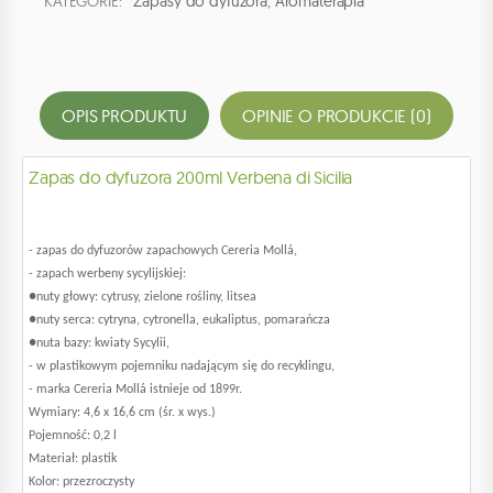
KATEGORIE:
Zapasy do dyfuzora
,
Aromaterapia
OPIS PRODUKTU
OPINIE O PRODUKCIE (0)
Zapas do dyfuzora 200ml Verbena di Sicilia
- zapas do dyfuzorów zapachowych Cereria Mollá,
- zapach werbeny sycylijskiej:
●nuty głowy: cytrusy, zielone rośliny, litsea
●nuty serca: cytryna, cytronella, eukaliptus, pomarańcza
●nuta bazy: kwiaty Sycylii,
- w plastikowym pojemniku nadającym się do recyklingu,
- marka Cereria Mollá istnieje od 1899r.
Wymiary: 4,6 x 16,6 cm (śr. x wys.)
Pojemność: 0,2 l
Materiał: plastik
Kolor: przezroczysty