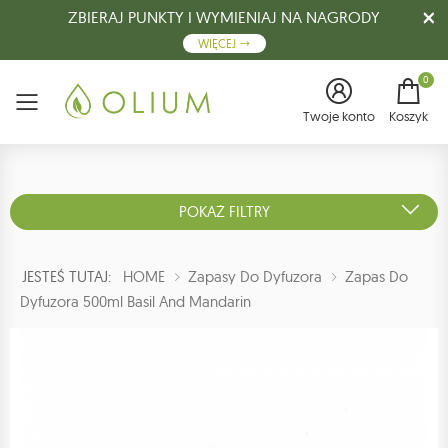
ZBIERAJ PUNKTY I WYMIENIAJ NA NAGRODY
WIĘCEJ
0
Menu
Twoje konto
Koszyk
POKAŻ FILTRY
JESTEŚ TUTAJ:
HOME
Zapasy Do Dyfuzora
Zapas Do
Dyfuzora 500ml Basil And Mandarin