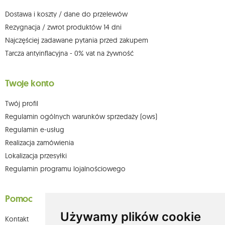
możesz kontaktować się z działem obsługi klienta Mouton Interactive pod
adresem e-mail lub pisemnie na adres siedziby.
Dostawa i koszty / dane do przelewów
Więcej informacji:
www.mouton.pl/ODO
Rezygnacja / zwrot produktów 14 dni
Najczęściej zadawane pytania przed zakupem
Tarcza antyinflacyjna - 0% vat na żywność
Twoje konto
Twój profil
Regulamin ogólnych warunków sprzedaży (ows)
Regulamin e-usług
Realizacja zamówienia
Lokalizacja przesyłki
Regulamin programu lojalnościowego
Pomoc
Używamy plików cookie
Kontakt