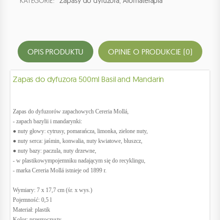
KATEGORIE:
Zapasy do dyfuzora
,
Aromaterapia
OPIS PRODUKTU
OPINIE O PRODUKCIE (0)
Zapas do dyfuzora 500ml Basil and Mandarin
Zapas do dyfuzorów zapachowych Cereria Mollá,
- zapach bazylii i mandarynki:
● nuty głowy: cytrusy, pomarańcza, limonka, zielone nuty,
● nuty serca: jaśmin, konwalia, nuty kwiatowe, bluszcz,
● nuty bazy: paczula, nuty drzewne,
- w plastikowympojemniku nadającym się do recyklingu,
- marka Cereria Mollá istnieje od 1899 r.
Wymiary: 7 x 17,7 cm (śr. x wys.)
Pojemność: 0,5 l
Materiał: plastik
Kolor: przezroczysty