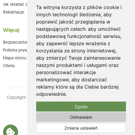
Jak składać zamówienia w sklepie olium.pl?
Ta witryna korzysta z plików cookie i
Reklamacje
innych technologii śledzenia, aby
poprawić jakość przeglądania w
następujących celach:
aby umożliwić
Więcej
podstawową funkcjonalność serwisu
,
Bezpieczeństwo płatności
aby zapewnić lepsze wrażenia z
Polityka prywatności
korzystania ze strony internetowej
,
aby zmierzyć Twoje zainteresowanie
Mapa strony
naszymi produktami i usługami oraz
Oferta
personalizować interakcje
marketingowe
,
aby dostarczać
reklamy które są dla Ciebie bardziej
odpowiednie
.
Copyright © olium.pl. Wszystkie prawa zastrzeżone. Designed by
MOUTON interactive
Zgoda
Zobacz nasz profil na:
Odmawiam
Zmiana ustawień