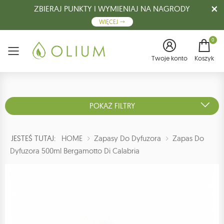
ZBIERAJ PUNKTY I WYMIENIAJ NA NAGRODY
WIĘCEJ
0
Menu
Twoje konto
Koszyk
POKAŻ FILTRY
JESTEŚ TUTAJ:
HOME
Zapasy Do Dyfuzora
Zapas Do
Dyfuzora 500ml Bergamotto Di Calabria