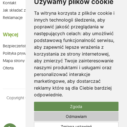
Używamy plików cookie
Kontakt
Jak składać zamówienia w sklepie olium.pl?
Ta witryna korzysta z plików cookie i
Reklamacje
innych technologii śledzenia, aby
poprawić jakość przeglądania w
następujących celach:
aby umożliwić
Więcej
podstawową funkcjonalność serwisu
,
Bezpieczeństwo płatności
aby zapewnić lepsze wrażenia z
Polityka prywatności
korzystania ze strony internetowej
,
aby zmierzyć Twoje zainteresowanie
Mapa strony
naszymi produktami i usługami oraz
Oferta
personalizować interakcje
marketingowe
,
aby dostarczać
reklamy które są dla Ciebie bardziej
odpowiednie
.
Copyright © olium.pl. Wszystkie prawa zastrzeżone. Designed by
MOUTON interactive
Zgoda
Zobacz nasz profil na:
Odmawiam
Zmiana ustawień