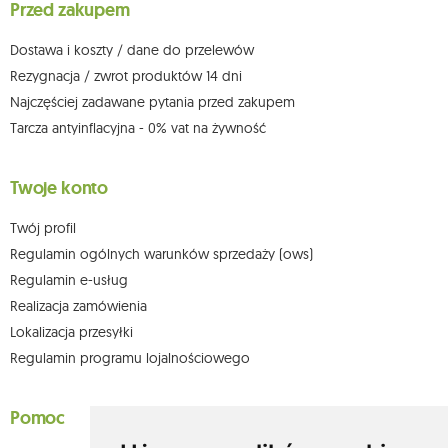
Przed zakupem
którego dokonano na podstawie zgody przed jej cofnięciem. W tym celu
możesz kontaktować się z działem obsługi klienta Mouton Interactive pod
adresem e-mail lub pisemnie na adres siedziby.
Dostawa i koszty / dane do przelewów
Więcej informacji:
www.mouton.pl/ODO
Rezygnacja / zwrot produktów 14 dni
Najczęściej zadawane pytania przed zakupem
Tarcza antyinflacyjna - 0% vat na żywność
Twoje konto
Twój profil
Regulamin ogólnych warunków sprzedaży (ows)
Regulamin e-usług
Realizacja zamówienia
Lokalizacja przesyłki
Regulamin programu lojalnościowego
Pomoc