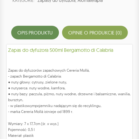
KATEGORIE:
Zapasy do dyfuzora
,
Aromaterapia
OPIS PRODUKTU
OPINIE O PRODUKCIE (0)
Zapas do dyfuzora 500ml Bergamotto di Calabria
Zapas do dyfuzorów zapachowych Cereria Mollá,
- zapach Bergamotto di Calabria:
● nuty głowy: cytrusy, zielone nuty,
● nutyserca: nuty wodne, kamfora,
● nuty bazy: paczula, piżmo, nuty wodne, drzewne i balsamiczne, wanilia,
bursztyn,
- w plastikowympojemniku nadającym się do recyklingu,
- marka Cereria Mollá istnieje od 1899 r.
Wymiary: 7 x 17,7cm (śr. x wys.)
Pojemność: 0,5 l
Materiał: plastik