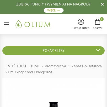
ZBIERAJ PUNKTY I WYMIENIAJ NA NAGRODY
WIĘCEJ
0
Menu
Twoje konto
Koszyk
POKAŻ FILTRY
JESTEŚ TUTAJ:
HOME
Aromaterapia
Zapas Do Dyfuzora
500ml Ginger And OrangeBlos