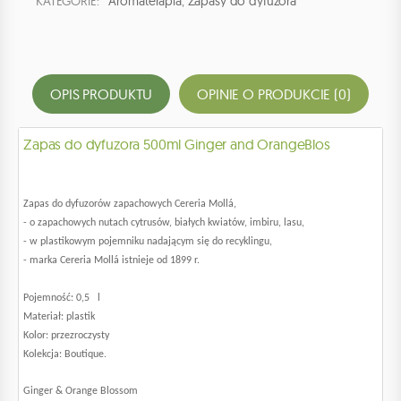
KATEGORIE:
Aromaterapia
,
Zapasy do dyfuzora
OPIS PRODUKTU
OPINIE O PRODUKCIE (0)
Zapas do dyfuzora 500ml Ginger and OrangeBlos
Zapas do dyfuzorów zapachowych Cereria Mollá,
- o zapachowych nutach cytrusów, białych kwiatów, imbiru, lasu,
- w plastikowym pojemniku nadającym się do recyklingu,
- marka Cereria Mollá istnieje od 1899 r.
Pojemność: 0,5 l
Materiał: plastik
Kolor: przezroczysty
Kolekcja: Boutique.
Ginger & Orange Blossom