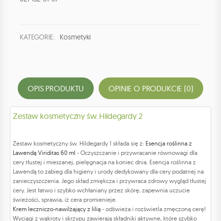
KATEGORIE:
Kosmetyki
OPIS PRODUKTU
OPINIE O PRODUKCIE (0)
Zestaw kosmetyczny św. Hildegardy 2
Zestaw kosmetyczny św. Hildegardy 1 składa się z:
Esencja roślinna z
Lawendą Viriditas 60 ml
- Oczyszczanie i przywracanie równowagi dla
cery tłustej i mieszanej, pielęgnacja na koniec dnia. Esencja roślinna z
Lawendą to zabieg dla higieny i urody dedykowany dla cery podatnej na
zanieczyszczenia. Jego skład zmiękcza i przywraca zdrowy wygląd tłustej
cery. Jest łatwo i szybko wchłaniany przez skórę, zapewnia uczucie
świeżości, sprawia, iż cera promienieje.
Krem leczniczo-nawilżający z lilią
- odświeża i rozświetla zmęczoną cerę!
Wyciągi z wąkroty i skrzypu zawierają składniki aktywne, które szybko