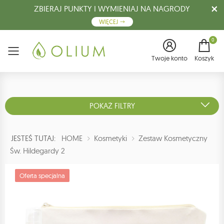
ZBIERAJ PUNKTY I WYMIENIAJ NA NAGRODY
WIĘCEJ
0
Menu
Twoje konto
Koszyk
POKAŻ FILTRY
JESTEŚ TUTAJ:
HOME
Kosmetyki
Zestaw Kosmetyczny
Św. Hildegardy 2
Oferta specjalna