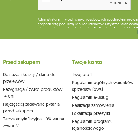
Administratorem Twoich danych osobowych i podmiotem prowadząc
gospodarczą pod firmą: Mouton Interactive Krzysztof Baran wpisan
miejsca wykonywania działalności w Siedlcach, ul. Starowiejska 26
Dane będą przetwarzane w celu wysyłki newslettera i przechowywa
Przysługuje Ci prawo do żądania dostępu do swoich danych osobo
wobec przetwarzania swoich danych oraz prawo do wniesienia 
wpływu na zgodność z prawem przetwarzania, którego dokonano n
Przed zakupem
Twoje konto
działem obsługi klienta Mouton Interactive pod adresem e-mail lub
Więcej informacji:
www.mouton.pl/ODO
Dostawa i koszty / dane do
Twój profil
przelewów
Regulamin ogólnych warunków
Rezygnacja / zwrot produktów
sprzedaży (ows)
14 dni
Regulamin e-usług
Najczęściej zadawane pytania
Realizacja zamówienia
przed zakupem
Lokalizacja przesyłki
Tarcza antyinflacyjna - 0% vat na
Regulamin programu
żywność
lojalnościowego