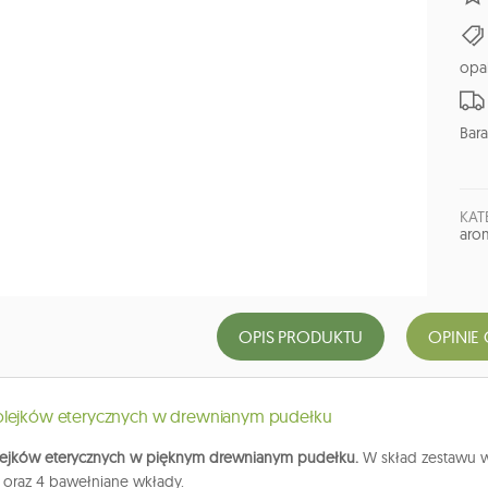
opa
Bara
KAT
arom
OPIS PRODUKTU
OPINIE 
olejków eterycznych w drewnianym pudełku
lejków eterycznych w pięknym drewnianym pudełku.
W skład zestawu wc
e oraz 4 bawełniane wkłady.