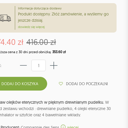
Informacja dotycząca dostawy
Produkt dostępny. Złóż zamówienie, a wyślemy go
jeszcze dzisiaj.
dowiedz się więcej
4.40 zł
416.00 zł
iższa cena z 30 dni przed obniżką:
353.60 zł
:
DODAJ DO POCZEKALNI
taw olejków eterycznych w pięknym drewnianym pudełku.
W
d zestawu wchodzi : drewniane pudełko, 4 olejki eteryczne 30
inhalator w sztyfcie oraz 4 bawełniane wkłady.
Producent:
Compagnie des Sens
więcej