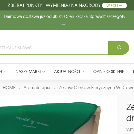
ZBIERAJ PUNKTY I WYMIENIAJ NA NAGRODY
WIĘCEJ
Darmowa dostawa już od 300zł Orlen Paczka. Sprawdź szczegóły
H
NASZE MARKI
AKTUALNOŚCI
OPINIE O SKLEPIE
J:
HOME
Aromaterapia
Zestaw Olejków Eterycznych W Drew
Z
d
Sym