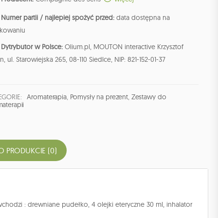
Numer partii / najlepiej spożyć przed:
data dostępna na
kowaniu
Dytrybutor w Polsce:
Olium.pl, MOUTON interactive Krzysztof
n, ul. Starowiejska 265, 08-110 Siedlce, NIP: 821-152-01-37
EGORIE:
Aromaterapia
,
Pomysły na prezent
,
Zestawy do
aterapii
O PRODUKCIE (0)
hodzi : drewniane pudełko, 4 olejki eteryczne 30 ml, inhalator