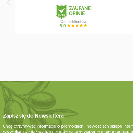
Zapisz się do Newslettera
Chcę otrzymywać informacje o promocjach i nowościach sklepu inte
www.olium.pl oraz wyrażam zgodę na przetwarzanie mojego adresu e-