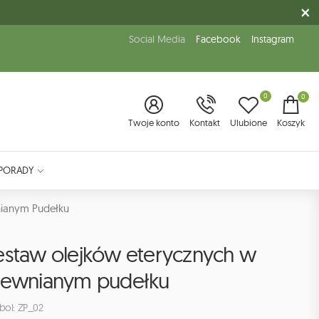
Social Media
Facebook
Instagram
0
0
Twoje konto
Kontakt
Ulubione
Koszyk
PORADY
nianym Pudełku
estaw olejków eterycznych w
rewnianym pudełku
bol: ZP_02