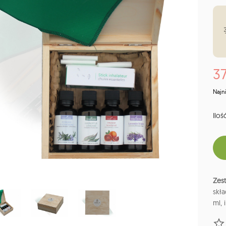
37
Najn
Ilość
Zes
skła
ml, 