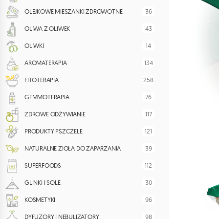
36
OLEJKOWE MIESZANKI ZDROWOTNE
43
OLIWA Z OLIWEK
14
OLIWKI
134
AROMATERAPIA
258
FITOTERAPIA
76
GEMMOTERAPIA
117
ZDROWE ODŻYWIANIE
121
PRODUKTY PSZCZELE
39
NATURALNE ZIOŁA DO ZAPARZANIA
112
SUPERFOODS
30
GLINKI I SOLE
96
KOSMETYKI
98
DYFUZORY I NEBULIZATORY