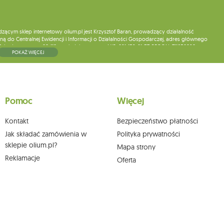
ym sklep internetowy olium.pl jest Krzysztof Baran, prowadzący działalność
ą do Centralnej Ewidencji i Informacji o Działalności Gospodarczej, adres głównego
5, kod pocztowy: 08-110, posiadający numer NIP: 821-152-01-37, REGON: 711650928 .
POKAŻ WIĘCEJ
ne do chwili rezygnacji z subskrypcji.
wych, ich sprostowania, usunięcia, ograniczenia przetwarzania, wniesienia sprzeciwu
skargi do organu nadzorczego oraz cofnięcia zgody w dowolnym momencie bez
a podstawie zgody przed jej cofnięciem. W tym celu możesz kontaktować się z
Pomoc
Więcej
 pisemnie na adres siedziby.
Kontakt
Bezpieczeństwo płatności
Jak składać zamówienia w
Polityka prywatności
sklepie olium.pl?
Mapa strony
Reklamacje
Oferta