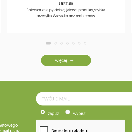
Urszula
Polecam zakupy,dobrej jakości produkty,szybka
przesyłka.Wszystko bez problemów
więcej
zapisz
wypisz
rnetowego
mail przez