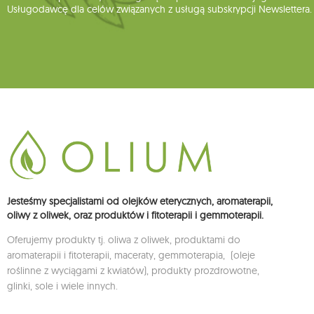
Usługodawcę dla celów związanych z usługą subskrypcji Newslettera.
Jesteśmy specjalistami od olejków eterycznych, aromaterapii,
oliwy z oliwek, oraz produktów i fitoterapii i gemmoterapii.
Oferujemy produkty tj. oliwa z oliwek, produktami do
aromaterapii i fitoterapii, maceraty, gemmoterapia, (oleje
roślinne z wyciągami z kwiatów), produkty prozdrowotne,
glinki, sole i wiele innych.