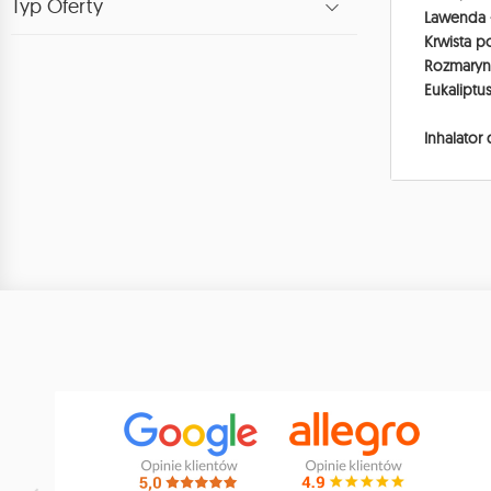
Typ Oferty
Lawenda -
Krwista p
Rozmaryn 
Eukaliptu
Inhalator