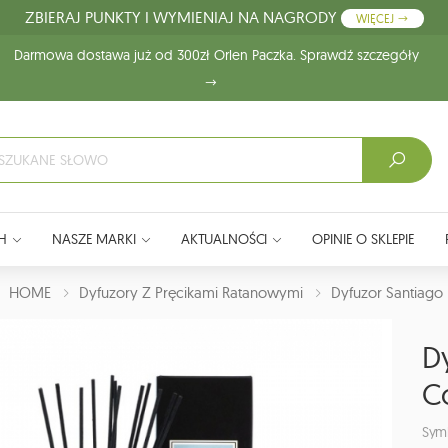
ZBIERAJ PUNKTY I WYMIENIAJ NA NAGRODY
WIĘCEJ
Darmowa dostawa już od 300zł Orlen Paczka. Sprawdź szczegóły
H
NASZE MARKI
AKTUALNOŚCI
OPINIE O SKLEPIE
J:
HOME
Dyfuzory Z Pręcikami Ratanowymi
Dyfuzor Santiago
D
C
Sym