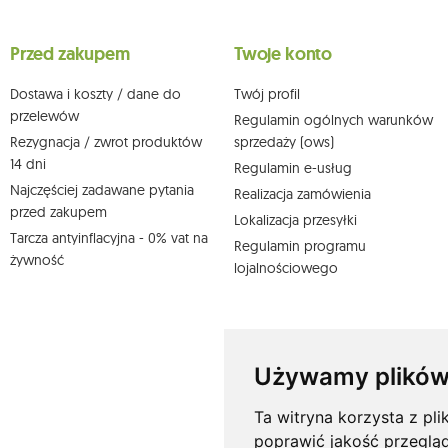
Przysługuje Ci prawo do żądania dostępu do swoich danych osobo
wobec przetwarzania swoich danych oraz prawo do wniesienia 
wpływu na zgodność z prawem przetwarzania, którego dokonano n
Przed zakupem
Twoje konto
działem obsługi klienta Mouton Interactive pod adresem e-mail lub
Więcej informacji:
www.mouton.pl/ODO
Dostawa i koszty / dane do
Twój profil
przelewów
Regulamin ogólnych warunków
Rezygnacja / zwrot produktów
sprzedaży (ows)
14 dni
Regulamin e-usług
Najczęściej zadawane pytania
Realizacja zamówienia
przed zakupem
Lokalizacja przesyłki
Tarcza antyinflacyjna - 0% vat na
Regulamin programu
żywność
lojalnościowego
Używamy plików
Ta witryna korzysta z pli
poprawić jakość przeglą