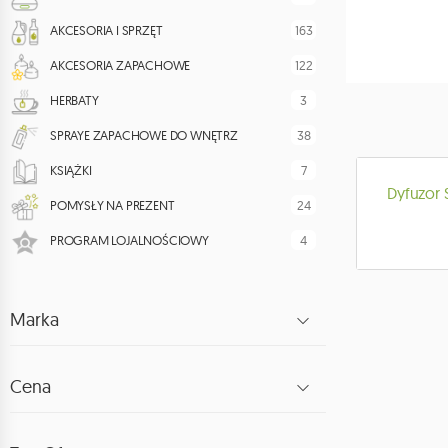
163
AKCESORIA I SPRZĘT
122
AKCESORIA ZAPACHOWE
3
HERBATY
38
SPRAYE ZAPACHOWE DO WNĘTRZ
7
KSIĄŻKI
Dyfuzor 
24
POMYSŁY NA PREZENT
4
PROGRAM LOJALNOŚCIOWY
Marka
Cena