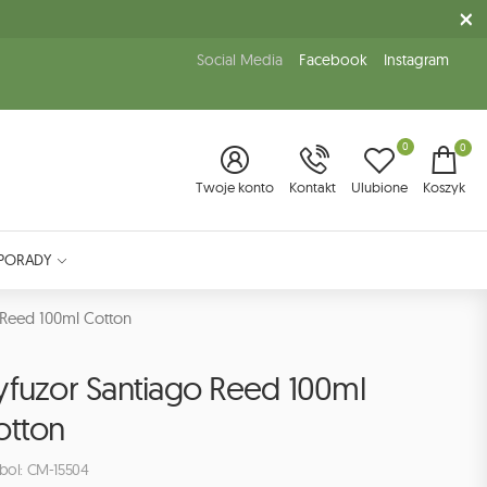
Social Media
Facebook
Instagram
0
0
Twoje konto
Kontakt
Ulubione
Koszyk
PORADY
 Reed 100ml Cotton
yfuzor Santiago Reed 100ml
otton
bol: CM-15504