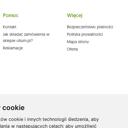
wych, ich sprostowania, usunięcia, ograniczenia przetwarzania, wniesienia sprzeciwu
skargi do organu nadzorczego oraz cofnięcia zgody w dowolnym momencie bez
a podstawie zgody przed jej cofnięciem. W tym celu możesz kontaktować się z
Pomoc
Więcej
 pisemnie na adres siedziby.
Kontakt
Bezpieczeństwo płatności
Jak składać zamówienia w
Polityka prywatności
sklepie olium.pl?
Mapa strony
Reklamacje
Oferta
 cookie
ków cookie i innych technologii śledzenia, aby
dania w następujących celach:
aby umożliwić