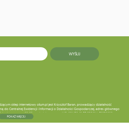
WYŚLIJ
ym sklep internetowy olium.pl jest Krzysztof Baran, prowadzący działalność
ą do Centralnej Ewidencji i Informacji o Działalności Gospodarczej, adres głównego
5, kod pocztowy: 08-110, posiadający numer NIP: 821-152-01-37, REGON: 711650928 .
POKAŻ WIĘCEJ
ne do chwili rezygnacji z subskrypcji.