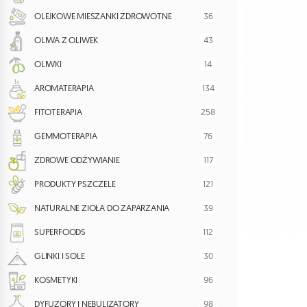
36
OLEJKOWE MIESZANKI ZDROWOTNE
43
OLIWA Z OLIWEK
14
OLIWKI
134
AROMATERAPIA
258
FITOTERAPIA
76
GEMMOTERAPIA
117
ZDROWE ODŻYWIANIE
121
PRODUKTY PSZCZELE
39
NATURALNE ZIOŁA DO ZAPARZANIA
112
SUPERFOODS
30
GLINKI I SOLE
96
KOSMETYKI
98
DYFUZORY I NEBULIZATORY