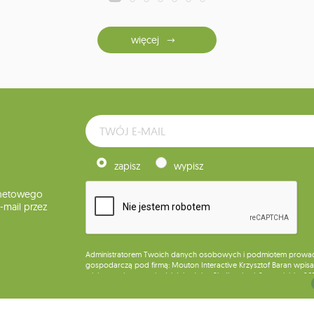
więcej
zapisz
wypisz
rnetowego
mail przez
Administratorem Twoich danych osobowych i podmiotem prowadząc
gospodarczą pod firmą: Mouton Interactive Krzysztof Baran wpisan
miejsca wykonywania działalności w Siedlcach, ul. Starowiejska 26
Dane będą przetwarzane w celu wysyłki newslettera i przechowywa