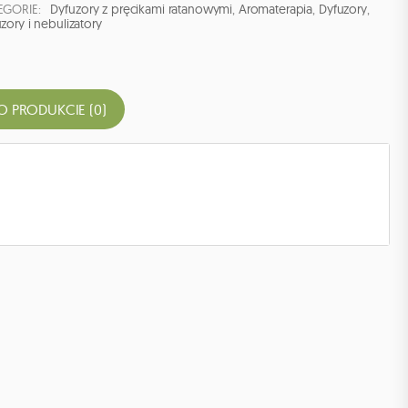
EGORIE:
Dyfuzory z pręcikami ratanowymi
,
Aromaterapia
,
Dyfuzory
,
zory i nebulizatory
O PRODUKCIE (0)