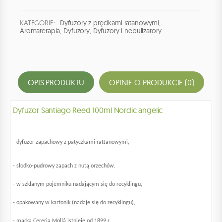
KATEGORIE:
Dyfuzory z pręcikami ratanowymi
,
Aromaterapia
,
Dyfuzory
,
Dyfuzory i nebulizatory
OPIS PRODUKTU
OPINIE O PRODUKCIE (0)
Dyfuzor Santiago Reed 100ml Nordic angelic
- dyfuzor zapachowy z patyczkami rattanowymi,
- słodko-pudrowy zapach z nutą orzechów,
- w szklanym pojemniku nadającym się do recyklingu,
- opakowany w kartonik (nadaje się do recyklingu),
- marka Cereria Mollá istnieje od 1899 r.