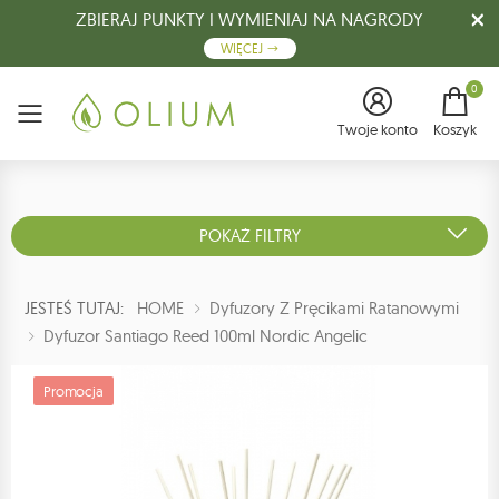
ZBIERAJ PUNKTY I WYMIENIAJ NA NAGRODY
WIĘCEJ
0
Menu
Twoje konto
Koszyk
POKAŻ FILTRY
JESTEŚ TUTAJ:
HOME
Dyfuzory Z Pręcikami Ratanowymi
Dyfuzor Santiago Reed 100ml Nordic Angelic
Promocja