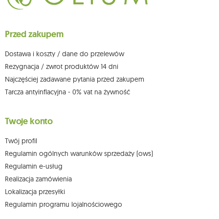
ich sprostowania, usunięcia, ograniczenia przetwarzania, wniesienia
sprzeciwu wobec przetwarzania swoich danych oraz prawo do
wniesienia skargi do organu nadzorczego oraz cofnięcia zgody w
dowolnym momencie bez wpływu na zgodność z prawem przetwarzania,
Przed zakupem
którego dokonano na podstawie zgody przed jej cofnięciem. W tym celu
możesz kontaktować się z działem obsługi klienta Mouton Interactive pod
adresem e-mail lub pisemnie na adres siedziby.
Dostawa i koszty / dane do przelewów
Więcej informacji:
www.mouton.pl/ODO
Rezygnacja / zwrot produktów 14 dni
Najczęściej zadawane pytania przed zakupem
Tarcza antyinflacyjna - 0% vat na żywność
Twoje konto
Twój profil
Regulamin ogólnych warunków sprzedaży (ows)
Regulamin e-usług
Realizacja zamówienia
Lokalizacja przesyłki
Regulamin programu lojalnościowego