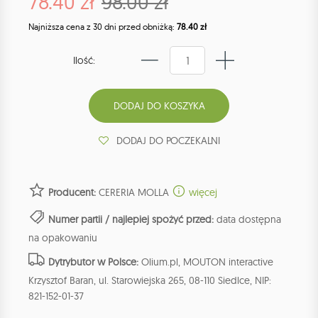
78.40 zł
98.00 zł
Najniższa cena z 30 dni przed obniżką:
78.40 zł
Ilość:
DODAJ DO POCZEKALNI
Producent:
CERERIA MOLLA
więcej
Numer partii / najlepiej spożyć przed:
data dostępna
na opakowaniu
Dytrybutor w Polsce:
Olium.pl, MOUTON interactive
Krzysztof Baran, ul. Starowiejska 265, 08-110 Siedlce, NIP:
821-152-01-37