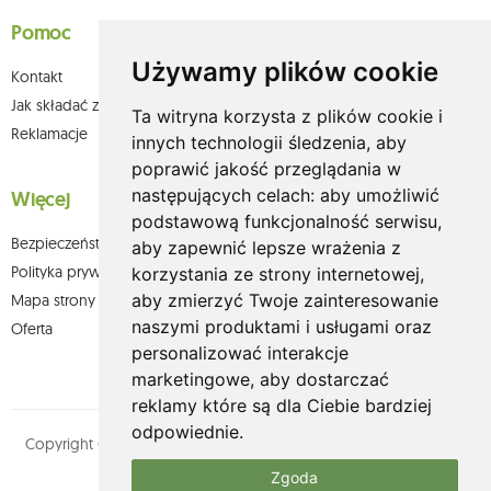
Pomoc
Używamy plików cookie
Kontakt
Jak składać zamówienia w sklepie olium.pl?
Ta witryna korzysta z plików cookie i
Reklamacje
innych technologii śledzenia, aby
poprawić jakość przeglądania w
następujących celach:
aby umożliwić
Więcej
podstawową funkcjonalność serwisu
,
Bezpieczeństwo płatności
aby zapewnić lepsze wrażenia z
Polityka prywatności
korzystania ze strony internetowej
,
aby zmierzyć Twoje zainteresowanie
Mapa strony
naszymi produktami i usługami oraz
Oferta
personalizować interakcje
marketingowe
,
aby dostarczać
reklamy które są dla Ciebie bardziej
odpowiednie
.
Copyright © olium.pl. Wszystkie prawa zastrzeżone. Designed by
MOUTON interactive
Zgoda