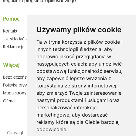
Regulamin programu lojalnościowego
Pomoc
Używamy plików cookie
Kontakt
Jak składać zamówienia w sklepie olium.pl?
Ta witryna korzysta z plików cookie i
Reklamacje
innych technologii śledzenia, aby
poprawić jakość przeglądania w
następujących celach:
aby umożliwić
Więcej
podstawową funkcjonalność serwisu
,
Bezpieczeństwo płatności
aby zapewnić lepsze wrażenia z
Polityka prywatności
korzystania ze strony internetowej
,
aby zmierzyć Twoje zainteresowanie
Mapa strony
naszymi produktami i usługami oraz
Oferta
personalizować interakcje
marketingowe
,
aby dostarczać
reklamy które są dla Ciebie bardziej
odpowiednie
.
Copyright © olium.pl. Wszystkie prawa zastrzeżone. Designed by