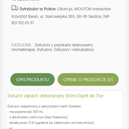
Dytrybutor w Polsce:
Olium.pl, MOUTON interactive
Krzysztof Baran, ul. Starowiejska 265, 08-110 Siedlce, NIP:
821-152-01-37
KATEGORIE:
Dyfuzory z pręcikami ratanowymi
,
Aromaterapia
,
Dyfuzory
,
Dyfuzory i nebulizatory
OPIS PRODUKTU
OPINIE O PRODUKCIE (0)
Dyfuzor zapach. dekoracyjny 100ml Esprit de The
Dyfuzor zapachowy z patyczkami marki Esteban:
- ma pojemność 100 ml,
- z alkoholem roślinnym (bez ftalanów),
- działa przez 3-4 tygodnie (w zależności od warunków),
- w ...