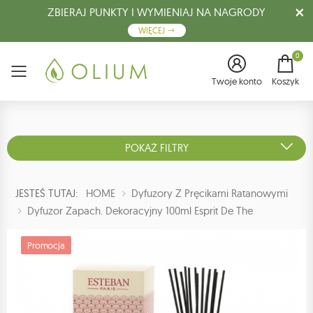
ZBIERAJ PUNKTY I WYMIENIAJ NA NAGRODY
WIĘCEJ
0
Menu
Twoje konto
Koszyk
POKAŻ FILTRY
JESTEŚ TUTAJ:
HOME
Dyfuzory Z Pręcikami Ratanowymi
Dyfuzor Zapach. Dekoracyjny 100ml Esprit De The
Promocja