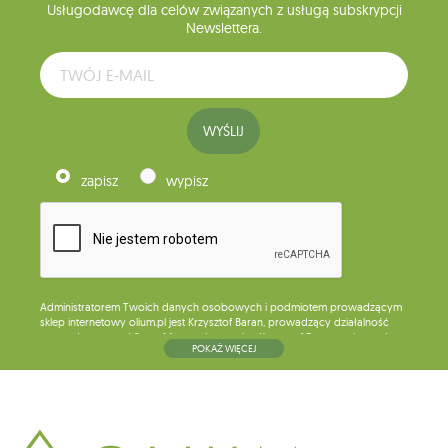
Usługodawcę dla celów związanych z usługą subskrypcji
Newslettera.
WYŚLIJ
zapisz
wypisz
Administratorem Twoich danych osobowych i podmiotem prowadzącym
sklep internetowy olium.pl jest Krzysztof Baran, prowadzący działalność
gospodarczą pod firmą: Mouton Interactive Krzysztof Baran wpisaną do
POKAŻ WIĘCEJ
Centralnej Ewidencji i Informacji o Działalności Gospodarczej, adres
głównego miejsca wykonywania działalności w Siedlcach, ul. Starowiejska
265, kod pocztowy: 08-110, posiadający numer NIP: 821-152-01-37, REGON:
711650928 .
Dane będą przetwarzane w celu wysyłki newslettera i przechowywane do
chwili rezygnacji z subskrypcji.