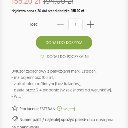
155.20 zł
194.00 zł
Najniższa cena z 30 dni przed obniżką:
155.20 zł
Ilość:
DODAJ DO POCZEKALNI
Dyfuzor zapachowy z patyczkami marki Esteban:
- ma pojemność 100 ml,
- z alkoholem roślinnym (bez ftalanów),
- działa przez 3-4 tygodnie (w zależności od warunków),
- w ...
Producent:
ESTEBAN
więcej
Numer partii / najlepiej spożyć przed:
data dostępna
na opakowaniu