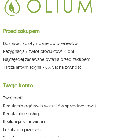
Przysługuje Ci prawo do żądania dostępu do swoich danych osobowych,
ich sprostowania, usunięcia, ograniczenia przetwarzania, wniesienia
sprzeciwu wobec przetwarzania swoich danych oraz prawo do
wniesienia skargi do organu nadzorczego oraz cofnięcia zgody w
dowolnym momencie bez wpływu na zgodność z prawem przetwarzania,
Przed zakupem
którego dokonano na podstawie zgody przed jej cofnięciem. W tym celu
możesz kontaktować się z działem obsługi klienta Mouton Interactive pod
adresem e-mail lub pisemnie na adres siedziby.
Dostawa i koszty / dane do przelewów
Więcej informacji:
www.mouton.pl/ODO
Rezygnacja / zwrot produktów 14 dni
Najczęściej zadawane pytania przed zakupem
Tarcza antyinflacyjna - 0% vat na żywność
Twoje konto
Twój profil
Regulamin ogólnych warunków sprzedaży (ows)
Regulamin e-usług
Realizacja zamówienia
Lokalizacja przesyłki