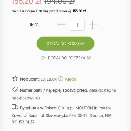
155.20 zł
194.00 zł
Najniższa cena z 30 dni przed obniżką:
155.20 zł
Ilość:
DODAJ DO POCZEKALNI
Producent:
ESTEBAN
więcej
Numer partii / najlepiej spożyć przed:
data dostępna
na opakowaniu
Dytrybutor w Polsce:
Olium.pl, MOUTON interactive
Krzysztof Baran, ul. Starowiejska 265, 08-110 Siedlce, NIP:
821-152-01-37