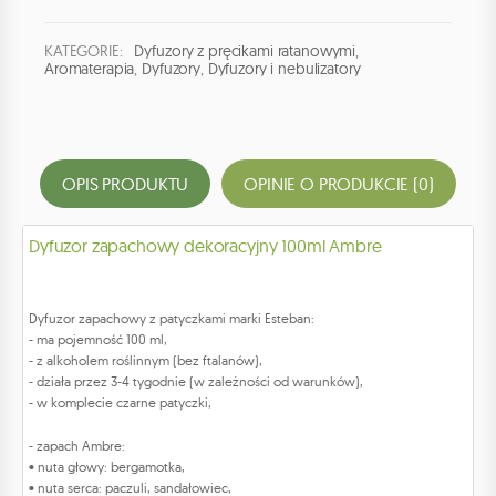
KATEGORIE:
Dyfuzory z pręcikami ratanowymi
,
Aromaterapia
,
Dyfuzory
,
Dyfuzory i nebulizatory
OPIS PRODUKTU
OPINIE O PRODUKCIE (0)
Dyfuzor zapachowy dekoracyjny 100ml Ambre
Dyfuzor zapachowy z patyczkami marki Esteban:
- ma pojemność 100 ml,
- z alkoholem roślinnym (bez ftalanów),
- działa przez 3-4 tygodnie (w zależności od warunków),
- w komplecie czarne patyczki,
- zapach Ambre:
• nuta głowy: bergamotka,
• nuta serca: paczuli, sandałowiec,