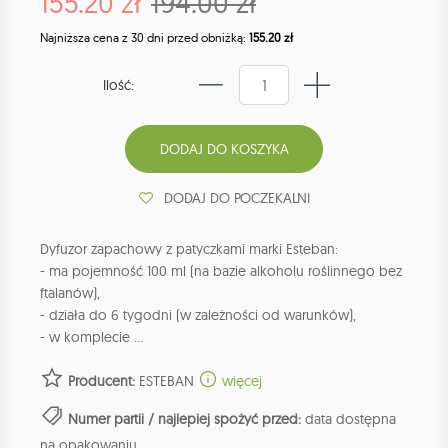
155.20 zł
194.00 zł
Najniższa cena z 30 dni przed obniżką:
155.20 zł
Ilość:
DODAJ DO POCZEKALNI
Dyfuzor zapachowy z patyczkami marki Esteban:
- ma pojemność 100 ml (na bazie alkoholu roślinnego bez
ftalanów),
- działa do 6 tygodni (w zależności od warunków),
- w komplecie ...
Producent:
ESTEBAN
więcej
Numer partii / najlepiej spożyć przed:
data dostępna
na opakowaniu