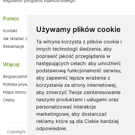
Regulamin programu lojalnościowego
Pomoc
Używamy plików cookie
Kontakt
Jak składać zamówienia w sklepie olium.pl?
Ta witryna korzysta z plików cookie i
Reklamacje
innych technologii śledzenia, aby
poprawić jakość przeglądania w
następujących celach:
aby umożliwić
Więcej
podstawową funkcjonalność serwisu
,
Bezpieczeństwo płatności
aby zapewnić lepsze wrażenia z
Polityka prywatności
korzystania ze strony internetowej
,
aby zmierzyć Twoje zainteresowanie
Mapa strony
naszymi produktami i usługami oraz
Oferta
personalizować interakcje
marketingowe
,
aby dostarczać
reklamy które są dla Ciebie bardziej
odpowiednie
.
Copyright © olium.pl. Wszystkie prawa zastrzeżone. Designed by