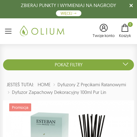
ZBIERAJ PUNKTY I WYMIENIAJ NA NAGRODY
WIĘCEJ
0
Menu
Twoje konto
Koszyk
POKAŻ FILTRY
JESTEŚ TUTAJ:
HOME
Dyfuzory Z Pręcikami Ratanowymi
Dyfuzor Zapachowy Dekoracyjny 100ml Pur Lin
Promocja