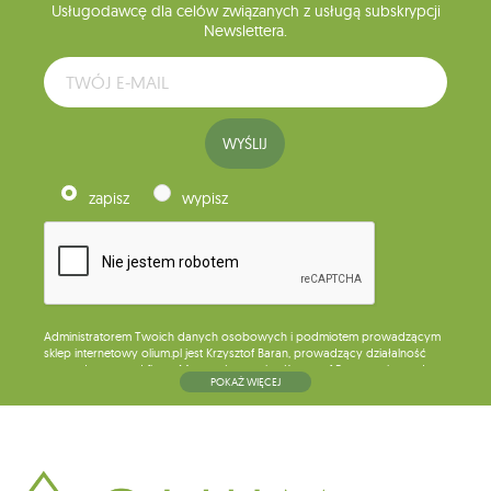
Usługodawcę dla celów związanych z usługą subskrypcji
Newslettera.
WYŚLIJ
zapisz
wypisz
Administratorem Twoich danych osobowych i podmiotem prowadzącym
sklep internetowy olium.pl jest Krzysztof Baran, prowadzący działalność
gospodarczą pod firmą: Mouton Interactive Krzysztof Baran wpisaną do
POKAŻ WIĘCEJ
Centralnej Ewidencji i Informacji o Działalności Gospodarczej, adres
głównego miejsca wykonywania działalności w Siedlcach, ul. Starowiejska
265, kod pocztowy: 08-110, posiadający numer NIP: 821-152-01-37, REGON:
711650928 .
Dane będą przetwarzane w celu wysyłki newslettera i przechowywane do
chwili rezygnacji z subskrypcji.