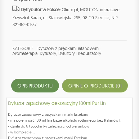
Dytrybutor w Polsce:
Olium.pl, MOUTON interactive
Krzysztof Baran, ul. Starowiejska 265, 08-110 Siedlce, NIP:
821-152-01-37
KATEGORIE:
Dyfuzory z pręcikami ratanowymi
,
Aromaterapia
,
Dyfuzory
,
Dyfuzory i nebulizatory
OPIS PRODUKTU
OPINIE O PRODUKCIE (0)
Dyfuzor zapachowy dekoracyjny 100ml Pur Lin
Dyfuzor zapachowy z patyczkami marki Esteban:
- ma pojemność 100 ml (na bazie alkoholu roślinnego bez ftalanów),
- działa do 6 tygodni (w zależności od warunków),
- w komplecie ...
Dyfuzor zapachowy z patyczkami marki Esteban: