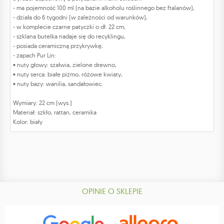
- ma pojemność 100 ml (na bazie alkoholu roślinnego bez ftalanów),
- działa do 6 tygodni (w zależności od warunków),
- w komplecie czarne patyczki o dł. 22 cm,
- szklana butelka nadaje się do recyklingu,
- posiada ceramiczną przykrywkę,
- zapach Pur Lin:
• nuty głowy: szałwia, zielone drewno,
• nuty serca: białe piżmo, różowe kwiaty,
• nuty bazy: wanilia, sandałowiec.
Wymiary: 22 cm (wys.)
Materiał: szkło, rattan, ceramika
Kolor: biały
OPINIE O SKLEPIE