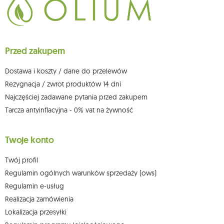
Przysługuje Ci prawo do żądania dostępu do swoich danych osobowych,
ich sprostowania, usunięcia, ograniczenia przetwarzania, wniesienia
sprzeciwu wobec przetwarzania swoich danych oraz prawo do
wniesienia skargi do organu nadzorczego oraz cofnięcia zgody w
dowolnym momencie bez wpływu na zgodność z prawem przetwarzania,
Przed zakupem
którego dokonano na podstawie zgody przed jej cofnięciem. W tym celu
możesz kontaktować się z działem obsługi klienta Mouton Interactive pod
adresem e-mail lub pisemnie na adres siedziby.
Dostawa i koszty / dane do przelewów
Więcej informacji:
www.mouton.pl/ODO
Rezygnacja / zwrot produktów 14 dni
Najczęściej zadawane pytania przed zakupem
Tarcza antyinflacyjna - 0% vat na żywność
Twoje konto
Twój profil
Regulamin ogólnych warunków sprzedaży (ows)
Regulamin e-usług
Realizacja zamówienia
Lokalizacja przesyłki