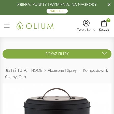
ZBIERAJ PUNKTY I WYMIENIAJ NA NAGRODY
WIĘCEJ
0
Menu
Twoje konto
Koszyk
POKAŻ FILTRY
JESTEŚ TUTAJ:
HOME
Akcesoria I Sprzęt
Kompostownik
Czarny, Otto