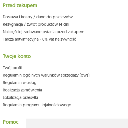
dowolnym momencie bez wpływu na zgodność z prawem przetwarzania,
Przed zakupem
którego dokonano na podstawie zgody przed jej cofnięciem. W tym celu
możesz kontaktować się z działem obsługi klienta Mouton Interactive pod
adresem e-mail lub pisemnie na adres siedziby.
Dostawa i koszty / dane do przelewów
Więcej informacji:
www.mouton.pl/ODO
Rezygnacja / zwrot produktów 14 dni
Najczęściej zadawane pytania przed zakupem
Tarcza antyinflacyjna - 0% vat na żywność
Twoje konto
Twój profil
Regulamin ogólnych warunków sprzedaży (ows)
Regulamin e-usług
Realizacja zamówienia
Lokalizacja przesyłki
Regulamin programu lojalnościowego
Pomoc