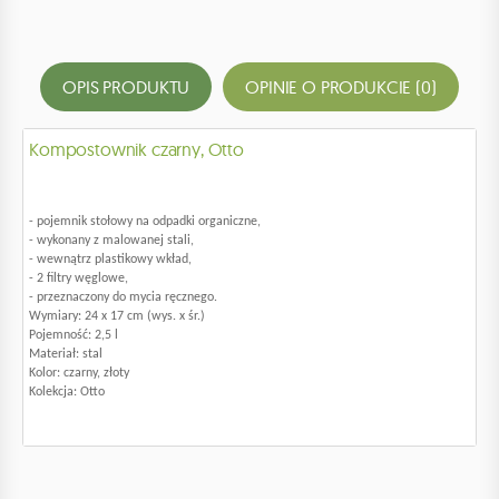
OPIS PRODUKTU
OPINIE O PRODUKCIE (0)
Kompostownik czarny, Otto
- pojemnik stołowy na odpadki organiczne,
- wykonany z malowanej stali,
- wewnątrz plastikowy wkład,
- 2 filtry węglowe,
- przeznaczony do mycia ręcznego.
Wymiary: 24 x 17 cm (wys. x śr.)
Pojemność: 2,5 l
Materiał: stal
Kolor: czarny, złoty
Kolekcja: Otto