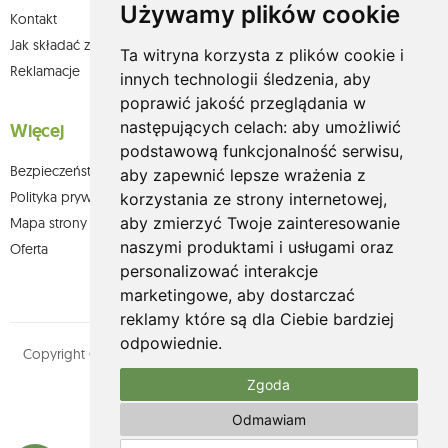
Używamy plików cookie
Kontakt
Jak składać zamówienia w sklepie olium.pl?
Ta witryna korzysta z plików cookie i
Reklamacje
innych technologii śledzenia, aby
poprawić jakość przeglądania w
następujących celach:
aby umożliwić
Więcej
podstawową funkcjonalność serwisu
,
Bezpieczeństwo płatności
aby zapewnić lepsze wrażenia z
Polityka prywatności
korzystania ze strony internetowej
,
aby zmierzyć Twoje zainteresowanie
Mapa strony
naszymi produktami i usługami oraz
Oferta
personalizować interakcje
marketingowe
,
aby dostarczać
reklamy które są dla Ciebie bardziej
odpowiednie
.
Copyright © olium.pl. Wszystkie prawa zastrzeżone. Designed by
MOUTON interactive
Zgoda
Zobacz nasz profil na:
Odmawiam