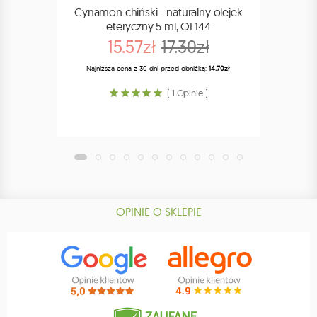
Cynamon chiński - naturalny olejek
C
eteryczny 5 ml, OL144
R
15.57zł
17.30zł
Najniższa cena z 30 dni przed obniżką:
14.70zł
Naj
( 1 Opinie )
OPINIE O SKLEPIE